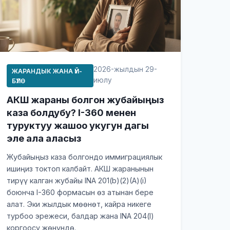
2026-жылдын 29-
ЖАРАНДЫК ЖАНА ҮЙ-
июлу
БҮЛӨ
АКШ жараны болгон жубайыңыз
каза болдубу? I-360 менен
туруктуу жашоо укугун дагы
эле ала аласыз
Жубайыңыз каза болгондо иммиграциялык
ишиңиз токтоп калбайт. АКШ жаранынын
тирүү калган жубайы INA 201(b)(2)(A)(i)
боюнча I-360 формасын өз атынан бере
алат. Эки жылдык мөөнөт, кайра никеге
турбоо эрежеси, балдар жана INA 204(l)
коргоосу жөнүндө.