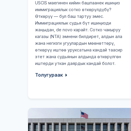
USCIS маегинен кийин башпаанек ишиңиз
иммиграциялык сотко өткөрүлдүбү?
Өткөрүү — бул баш тартуу эмес.
Иммиграциялык судья бүт ишиңизди
жаңыдан, de novo карайт. Сотко чакыруу
кагазы (NTA) эмнени билдирет, алдын ала
жана негизги угуулардын мөөнөттөрү,
өткөрүү иштөө уруксатына кандай таасир
этет жана судьянын алдында өткөрүлгөн
иштерди уткан даярдык кандай болот.
Толугураак