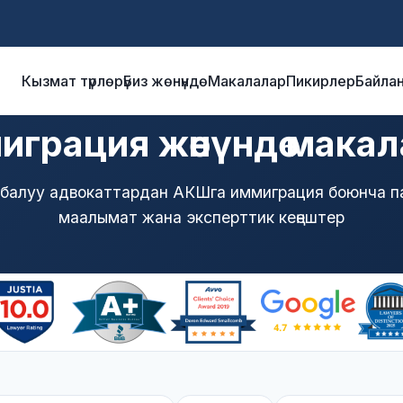
Кызмат түрлөрү
Биз жөнүндө
Макалалар
Пикирлер
Байла
грация жөнүндө мака
балуу адвокаттардан АКШга иммиграция боюнча п
маалымат жана эксперттик кеңештер