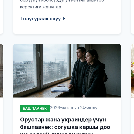
керектиги жөнүндө.
Толугураак окуу
2026-жылдын 24-июлу
БАШПААНЕК
Орустар жана украиндер үчүн
башпаанек: согушка каршы доо