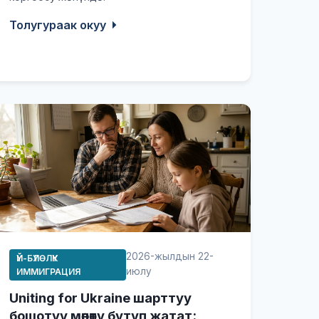
Толугураак окуу
2026-жылдын 22-
ҮЙ-БҮЛӨЛҮК
июлу
ИММИГРАЦИЯ
Uniting for Ukraine шарттуу
бошотуу мөөнөтү бүтүп жатат: