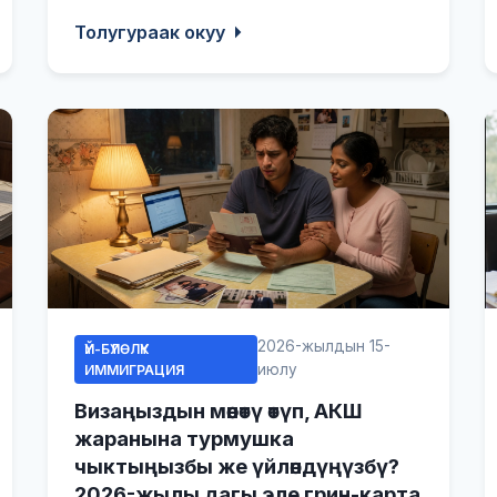
Толугураак окуу
2026-жылдын 15-
ҮЙ-БҮЛӨЛҮК
июлу
ИММИГРАЦИЯ
Визаңыздын мөөнөтү өтүп, АКШ
жаранына турмушка
чыктыңызбы же үйлөндүңүзбү?
2026-жылы дагы эле грин-карта