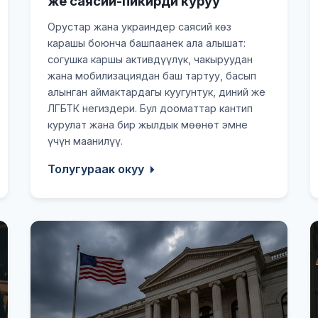
же саясий-пикирди куруу
Орустар жана украиндер саясий көз
карашы боюнча башпаанек ала алышат:
согушка каршы активдүүлүк, чакыруудан
жана мобилизациядан баш тартуу, басып
алынган аймактардагы куугунтук, диний же
ЛГБТК негиздери. Бул дооматтар кантип
курулат жана бир жылдык мөөнөт эмне
үчүн маанилүү.
Толугураак окуу