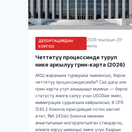
2026-жылдын 29-
ДЕПОРТАЦИЯДАН
июлу
КОРГОО
Четтетүү процессинде туруп
нике аркылуу грин-карта (2026)
АКШ жаранына турмушка чыккансыз, бирок
четтетүү процессиндесизби? Сиз дагы эле
грин-карта утуп алышыңыз мүмкүн — бирок
статусту жөнгө салуу үчүн USCISке эмес,
иммиграция судьясына кайрыласыз. 8 CFR
1245.2 боюнча юрисдикция сотко кантип
өтөт, INA 245(e) боюнча никенин
аныктыгынын жогорулатылган стандарты,
өлкөгө кирүү ыкмаңыз эмне үчүн баарын