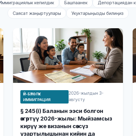
Иммиграциялык кепилдик
Башпаанек
Депортациядан к
Саясат жаңыртуулары
Укуктарыңызды билиңиз
2026-жылдын 3-
ҮЙ-БҮЛӨЛҮК
августу
ИММИГРАЦИЯ
§ 245(i) Баланын ээси болгон
өзгөртүү 2026-жылы: Мыйзамсыз
кирүү же визанын сөзсүз
узартылышынан кийин да