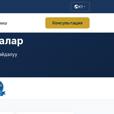
KY
ныш
Консультация
лалар
айдалуу