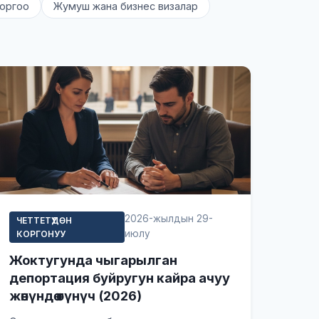
оргоо
Жумуш жана бизнес визалар
2026-жылдын 29-
ЧЕТТЕТҮҮДӨН
июлу
КОРГОНУУ
Жоктугунда чыгарылган
депортация буйругун кайра ачуу
жөнүндө өтүнүч (2026)