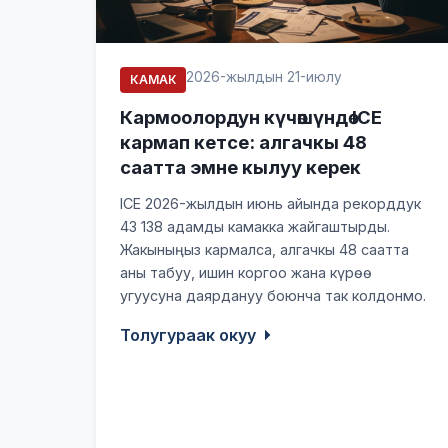
2026-жылдын 21-июлу
КАМАК
Кармоолордун күчөшүндө ICE
кармап кетсе: алгачкы 48
саатта эмне кылуу керек
ICE 2026-жылдын июнь айында рекорддук
43 138 адамды камакка жайгаштырды.
Жакыныңыз кармалса, алгачкы 48 саатта
аны табуу, ишин коргоо жана күрөө
угуусуна даярдануу боюнча так колдонмо.
Толугураак окуу