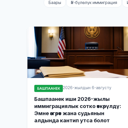
Баары
Үй-бүлөлүк иммиграция
2026-жылдын 6-августу
БАШПААНЕК
Башпаанек иши 2026-жылы
иммиграциялык сотко өткөрүлдү:
Эмне өзгөрөт жана судьянын
алдында кантип утса болот