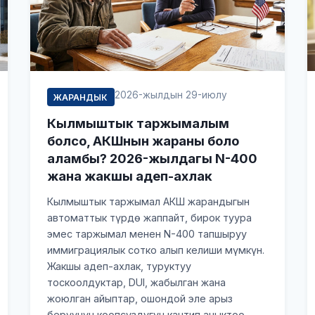
2026-жылдын 29-июлу
ЖАРАНДЫК
Кылмыштык таржымалым
болсо, АКШнын жараны боло
аламбы? 2026-жылдагы N-400
жана жакшы адеп-ахлак
Кылмыштык таржымал АКШ жарандыгын
автоматтык түрдө жаппайт, бирок туура
эмес таржымал менен N-400 тапшыруу
иммиграциялык сотко алып келиши мүмкүн.
Жакшы адеп-ахлак, туруктуу
тоскоолдуктар, DUI, жабылган жана
жоюлган айыптар, ошондой эле арыз
берүүнүн коопсуздугун кантип аныктоо