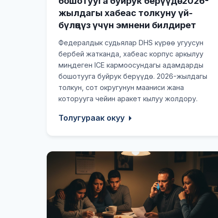
бошотууга буйрук берүүдө: 2026-
жылдагы хабеас толкуну үй-
бүлөңүз үчүн эмнени билдирет
Федералдык судьялар DHS күрөө угуусун
бербей жатканда, хабеас корпус аркылуу
миңдеген ICE кармоосундагы адамдарды
бошотууга буйрук берүүдө. 2026-жылдагы
толкун, сот округунун мааниси жана
которууга чейин аракет кылуу жолдору.
Толугураак окуу