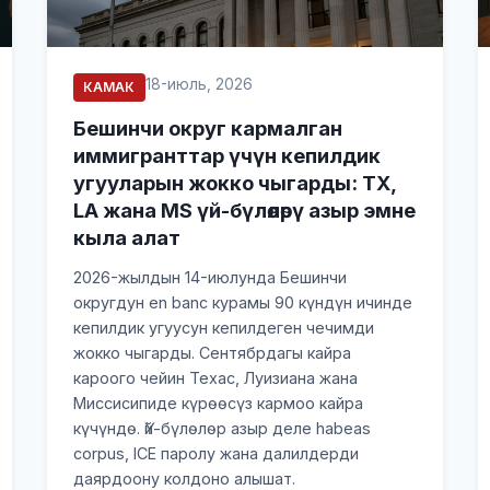
18-июль, 2026
КАМАК
Бешинчи округ кармалган
иммигранттар үчүн кепилдик
угууларын жокко чыгарды: TX,
LA жана MS үй-бүлөлөрү азыр эмне
кыла алат
2026-жылдын 14-июлунда Бешинчи
округдун en banc курамы 90 күндүн ичинде
кепилдик угуусун кепилдеген чечимди
жокко чыгарды. Сентябрдагы кайра
кароого чейин Техас, Луизиана жана
Миссисипиде күрөөсүз кармоо кайра
күчүндө. Үй-бүлөлөр азыр деле habeas
corpus, ICE паролу жана далилдерди
даярдоону колдоно алышат.