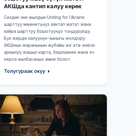
АКШда кантип калуу керек
Сиздин эки жылдык Uniting for Ukraine
шарттуу мөөнөтүңүз аяктап жатат жана
кайра шарттуу бошотууңуз тоңдурулду.
Бул жерде калуунун чыныгы жолдору:
АКШнын жаранынын жубайы же ата-энеси
аркылуу жашыл карта, башпаанек жана эч
нерсе кылбасаңыз эмне болот.
Толугураак окуу