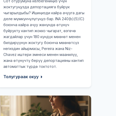
Сот отурумуна келбегениңиз үчүн
жоктугуңузда депортацияга буйрук
чыгарылдыбы? Ишиңизди кайра ачууга дагы
деле мүмкүнчүлүгүңүз бар. INA 240(b)(5)(C)
боюнча кайра ачуу жөнүндө өтүнүч
буйрукту кантип жокко чыгарат, өзгөчө
жагдайлар үчүн 180 күндүк мөөнөт менен
билдирүүнүн жоктугу боюнча мөөнөтсүз
негиздин айырмасы, Pereira жана Niz-
Chavez иштери эмнеси менен маанилүү,
жана өтүнүчтү берүү депортацияны кантип
автоматтык түрдө токтотот.
Толугураак окуу