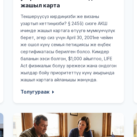
жашыл карта
Текшерүүсүз кирдиңизби же визаны
узартып кеттиңизби? § 245(i) сизге АКШ
ичинде жашыл картага өтүүгө мүмкүнчүлүк
берет, эгер сиз үчүн April 30, 2001не чейин
же ошол күнү семья петициясы же еңбек
сертификатасы берилген болсо. Кимдер
баланын ээси болгон, $1,000 айыптоо, LIFE
Act физикалык болуу эрежеси жана ондогон
жылдар бойу приоритеттүү күнү акырында
жашыл картага айланышы жөнүндө.
Толугураак