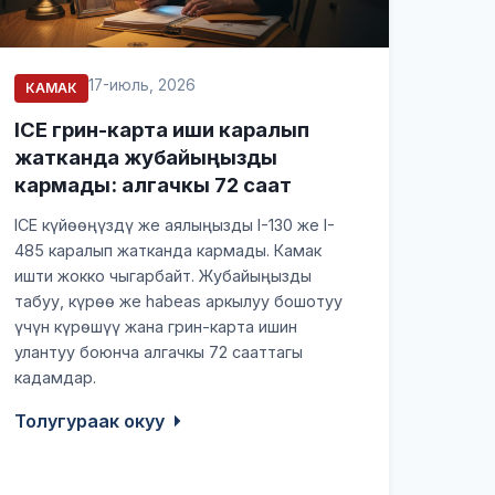
17-июль, 2026
КАМАК
ICE грин-карта иши каралып
жатканда жубайыңызды
кармады: алгачкы 72 саат
ICE күйөөңүздү же аялыңызды I-130 же I-
485 каралып жатканда кармады. Камак
ишти жокко чыгарбайт. Жубайыңызды
табуу, күрөө же habeas аркылуу бошотуу
үчүн күрөшүү жана грин-карта ишин
улантуу боюнча алгачкы 72 сааттагы
кадамдар.
Толугураак окуу