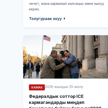
чечет, жана кармалып калсаңыз эмне кылуу
керек.
Толугураак окуу
2026-жылдын 25-июлу
КАМАК
Федералдык соттор ICE
кармагандарды миңдеп