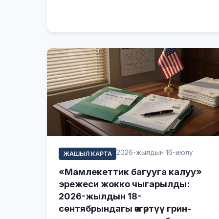
2026-жылдын 16-июлу
ЖАШЫЛ КАРТА
«Мамлекеттик багууга калуу»
эрежеси жокко чыгарылды:
2026-жылдын 18-
сентябрындагы өзгөртүү грин-