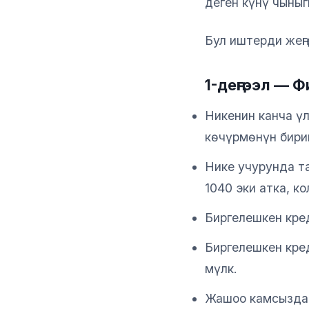
деген күнү чыныг
Бул иштерди жең
1-деңгээл — 
Никенин канча ү
көчүрмөнүн бири
Нике учурунда т
1040 эки атка, ко
Биргелешкен кре
Биргелешкен кре
мүлк.
Жашоо камсыздан