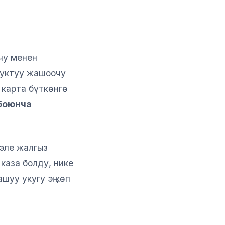
чу менен
уктуу жашоочу
 карта бүткөнгө
 боюнча
эле жалгыз
каза болду, нике
шуу укугу эң көп