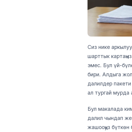
Сиз нике аркылуу
шарттык картаңыз
эмес. Бул үй-бүл
бири. Алдыга жол
далилдер пакети
ал тургай мурда
Бул макалада ки
далил чындап же
жашооңуз бүткөн 