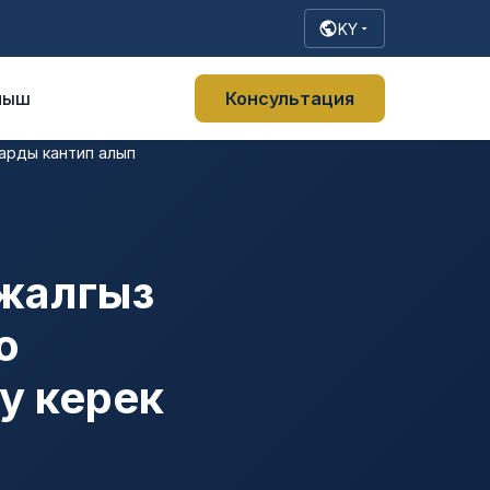
KY
ныш
Консультация
арды кантип алып
 жалгыз
о
у керек