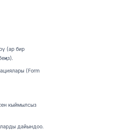
ү (ар бир
ңиз).
ациялары (Form
кен кыймылсыз
рларды дайындоо.