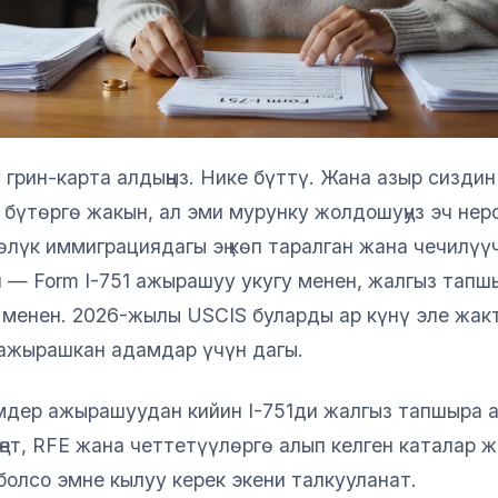
 грин-карта алдыңыз. Нике бүттү. Жана азыр сизди
 бүтөргө жакын, ал эми мурунку жолдошуңуз эч нер
өлүк иммиграциядагы эң көп таралган жана чечилү
 — Form I-751 ажырашуу укугу менен, жалгыз тапш
 менен. 2026-жылы USCIS буларды ар күнү эле жак
 ажырашкан адамдар үчүн дагы.
мдер ажырашуудан кийин I-751ди жалгыз тапшыра 
ңет, RFE жана четтетүүлөргө алып келген каталар 
болсо эмне кылуу керек экени талкууланат.