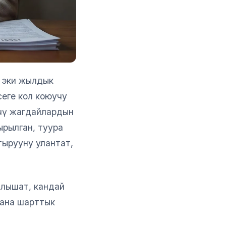
н эки жылдык
сеге кол коюучу
үчү жагдайлардын
ырылган, туура
тырууну улантат,
алышат, кандай
жана шарттык