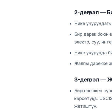
2-деңгээл — 
Нике учурундагы
Бир дарек боюнч
электр, суу, инте
Нике учурунда б
Жалпы дарекке эк
3-деңгээл —
Биргелешкен сүр
көрсөтүңүз. USC
жетиштүү.