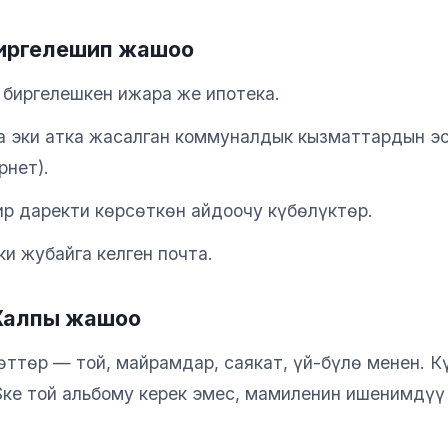
Биргелешип жашоо
 биргелешкен ижара же ипотека.
а эки атка жасалган коммуналдык кызматтардын эс
рнет).
ир даректи көрсөткөн айдоочу күбөлүктөр.
и жубайга келген почта.
 Жалпы жашоо
өттөр — той, майрамдар, саякат, үй-бүлө менен. 
ISке той альбому керек эмес, мамиленин ишенимдүү