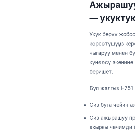
Ажырашуу
— укуктук
Укук берүү жобо
көрсөтүшүңүз кер
чыгаруу менен бү
күнөөсү экенине 
беришет.
Бул жалгыз I-751
Сиз буга чейин 
Сиз ажырашуу пр
акыркы чечимди б