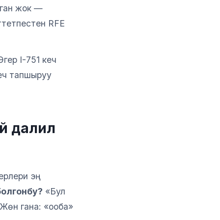
ган жок —
ттетпестен RFE
гер I-751 кеч
еч тапшыруу
й далил
рлери эң
 болгонбу?
«Бул
Жөн гана: «ооба»