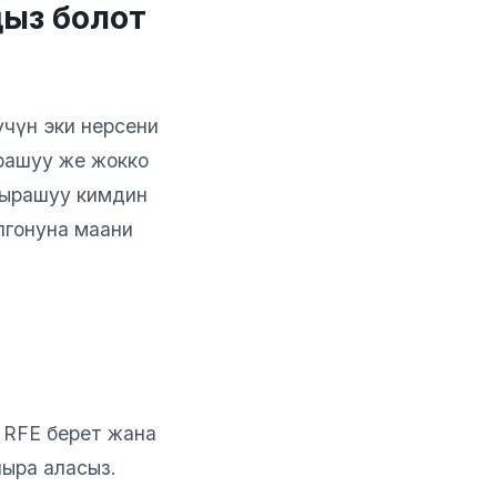
ыз болот
үчүн эки нерсени
ырашуу же жокко
ажырашуу кимдин
лгонуна маани
 RFE берет жана
шыра аласыз.