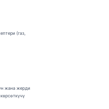
ептери (газ,
Күн жана жерди
 көрсөткүчү