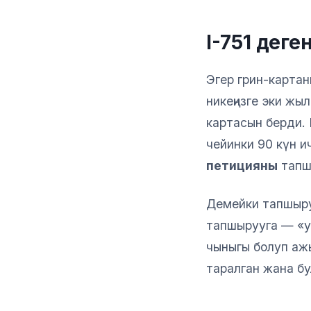
I-751 деген
Эгер грин-карта
никеңизге эки жы
картасын берди. 
чейинки 90 күн 
петицияны
тапш
Демейки тапшыру
тапшырууга — «ук
чыныгы болуп ажы
таралган жана бу