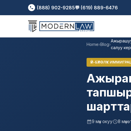
(888) 902-9285
💬 (619) 889-6476
Ажырашуу
Home
›
Blog
›
салуу ке
ҮЙ-БҮЛӨЛҮК ИММИГРА
Ажыраш
тапшыр
шартта
9 мүн окуу
8 мүнө