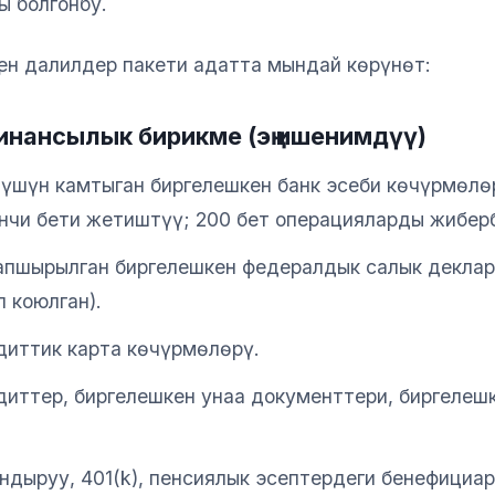
ы болгонбу.
ген далилдер пакети адатта мындай көрүнөт:
Финансылык бирикме (эң ишенимдүү)
лүшүн камтыган биргелешкен банк эсеби көчүрмөлөр
нчи бети жетиштүү; 200 бет операцияларды жибербе
апшырылган биргелешкен федералдык салык деклар
л коюлган).
диттик карта көчүрмөлөрү.
диттер, биргелешкен унаа документтери, биргелеш
дыруу, 401(k), пенсиялык эсептердеги бенефициа