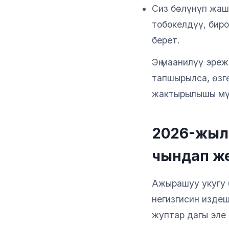
Сиз бөлүнүп жаш
тобокелдүү, бир
берет.
Эң маанилүү эре
тапшырылса, өзг
жактырылышы мүм
2026-жыл
чындап ж
Ажырашуу укугу 
негизгисин изде
жуптар дагы эле 