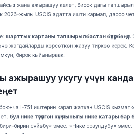
айсыз жана ажырашуу келет, бирок дагы тапшырыл
ок 2026-жылы USCIS адатта ишти кармап, дароо че
же:
шарттык картаны тапшырылбастан бүтүрбөңүз.
Э
өчө жагдайларды көрсөткөн жазуу тиркөө керек. К
күн, бирок кыйыныраак.
ы ажырашуу укугу үчүн канда
еңет
боюнча I-751 иштерин карап жаткан USCIS кызматке
шет:
бул нике түзүлгөн күнү чыныгы нике катары бар
бири-бирин сүйөбү» эмес. «Нике созулдубу» эмес. 