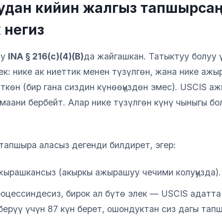
дан кийин жалгыз тапшырсаң
 негиз
су
INA § 216(c)(4)(B)
да жайгашкан. Татыктуу болуу 
ек: нике ак ниеттик менен түзүлгөн, жана нике аж
ткөн (бир гана сиздин күнөөңүздөн эмес). USCIS 
маани бербейт. Алар нике түзүлгөн күнү чыныгы бо
 тапшыра аласыз дегенди билдирет, эгер:
ажырашкансыз (акыркы ажырашуу чечими колуңузда).
оцессиндесиз, бирок ал бүтө элек — USCIS адатта
ерүү үчүн 87 күн берет, ошондуктан сиз дагы тап