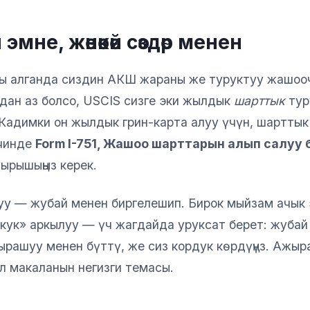
 эмне, жөнөкөй сөздөр менен
ны алганда сиздин АКШ жараны же туруктуу жашоо
лдан аз болсо, USCIS сизге эки жылдык
шарттык
тур
Кадимки он жылдык грин-карта алуу үчүн, шарттык
ичинде
Form I-751, Жашоо шарттарын алып салуу
ырышыңыз керек.
у — жубай менен биргелешип. Бирок мыйзам ачык 
ук» аркылуу — үч жагдайда уруксат берет: жубай 
рашуу менен бүттү, же сиз кордук көрдүңүз. Ажыра
л макаланын негизги темасы.