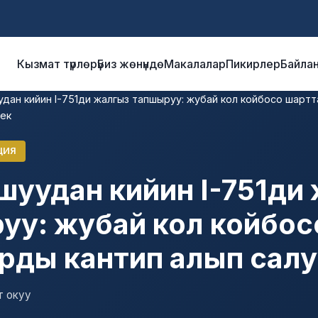
Кызмат түрлөрү
Биз жөнүндө
Макалалар
Пикирлер
Байла
дан кийин I-751ди жалгыз тапшыруу: жубай кол койбосо шартт
рек
ЦИЯ
уудан кийин I-751ди
уу: жубай кол койбос
рды кантип алып салу
т окуу