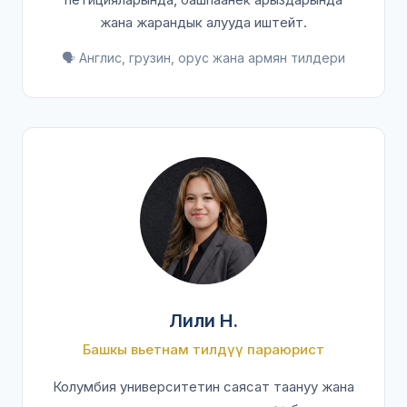
жана жарандык алууда иштейт.
🗣️ Англис, грузин, орус жана армян тилдери
Лили Н.
Башкы вьетнам тилдүү параюрист
Колумбия университетин саясат таануу жана