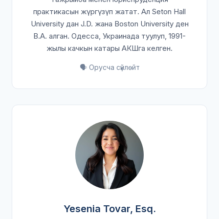
практикасын жүргүзүп жатат. Ал Seton Hall
University дан J.D. жана Boston University ден
B.A. алган. Одесса, Украинада туулуп, 1991-
жылы качкын катары АКШга келген.
🗣️ Орусча сүйлөйт
Yesenia Tovar, Esq.