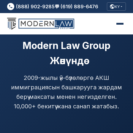
(888) 902-9285
💬 (619) 889-6476
KY
Modern Law Group
Жөнүндө
2009-жылы үй-бүлөлөргө АКШ
иммиграциясын башкарууга жардам
берүү максаты менен негизделген.
10,000+ бекитүү жана санап жатабыз.