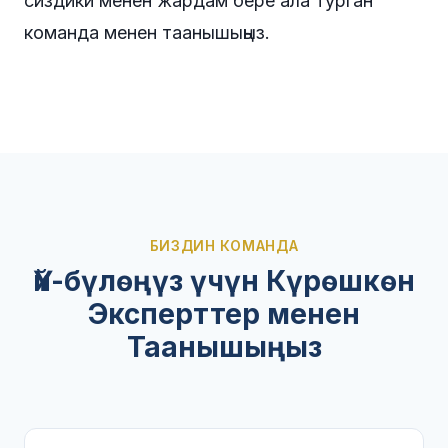
сиздики менен жардам бере ала турган
команда менен таанышыңыз.
БИЗДИН КОМАНДА
Үй-бүлөңүз үчүн Күрөшкөн
Эксперттер менен
Таанышыңыз