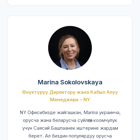
Marina Sokolovskaya
Өнүктүрүү Директору жана Кабыл Алуу
Менеджери – NY
NY Офисибизде жайгашкан, Marina украинча,
орусча жана беларусча сүйлөгөн коомчулук
үчүн Саясий Башпаанек иштерине жардам
берет. Ал биздин популярдуу орусча