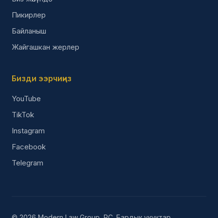
Пикирлер
Байланыш
Жайгашкан жерлер
Бизди ээрчиңиз
YouTube
TikTok
Instagram
Facebook
Telegram
© 2026 Modern Law Group, PC. Бардык укуктар