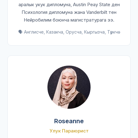
аралык укук дипломуна, Austin Peay State ден
Психология дипломуна жана Vanderbilt тен
Нейробилим боюнча магистратурага ээ.
🗣️ Англисче, Казакча, Орусча, Кыргызча, Түркчө
Roseanne
Улук Параюрист