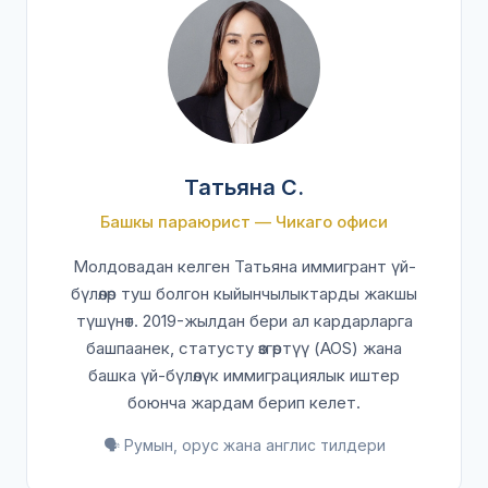
Татьяна С.
Башкы параюрист — Чикаго офиси
Молдовадан келген Татьяна иммигрант үй-
бүлөлөр туш болгон кыйынчылыктарды жакшы
түшүнөт. 2019-жылдан бери ал кардарларга
башпаанек, статусту өзгөртүү (AOS) жана
башка үй-бүлөлүк иммиграциялык иштер
боюнча жардам берип келет.
🗣️ Румын, орус жана англис тилдери