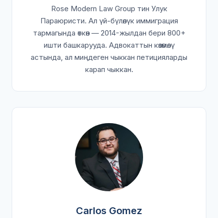
Rose Modern Law Group тин Улук
Параюристи. Ал үй-бүлөлүк иммиграция
тармагында өткөн — 2014-жылдан бери 800+
ишти башкарууда. Адвокаттын көзөмөлү
астында, ал миңдеген чыккан петицияларды
карап чыккан.
Carlos Gomez