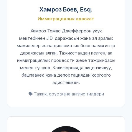
Хамроз Боев, Esq.
Иммиграциялык адвокат
Хамроз Томас Джефферсон укук
мектебинен J.D. даражасын жана эл аралык
мамилелер жана дипломатия боюнча магистр
даражасын алган. Тажикстандан келген, ал
иммиграциялык процессти жеке тажрыйбасы
менен түшүнөт. Калифорнияда лицензиялуу,
башпаанек жана депортациядан коргоого
адистешкен.
🗣️ Тажик, орус жана англис тилдери