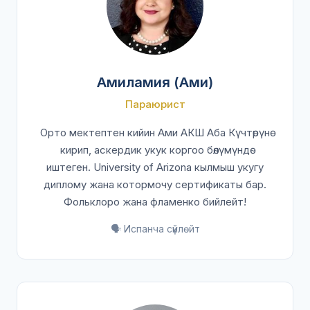
Амиламия (Ами)
Параюрист
Орто мектептен кийин Ами АКШ Аба Күчтөрүнө
кирип, аскердик укук коргоо бөлүмүндө
иштеген. University of Arizona кылмыш укугу
диплому жана котормочу сертификаты бар.
Фольклоро жана фламенко бийлейт!
🗣️ Испанча сүйлөйт