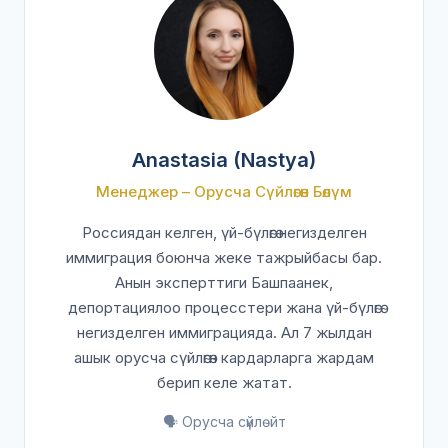
Anastasia (Nastya)
Менеджер – Орусча Сүйлөгөн Бөлүм
Россиядан келген, үй-бүлөгө негизделген
иммиграция боюнча жеке тажрыйбасы бар.
Анын эксперттиги Башпаанек,
депортациялоо процесстери жана үй-бүлөгө
негизделген иммиграцияда. Ал 7 жылдан
ашык орусча сүйлөгөн кардарларга жардам
берип келе жатат.
🗣️ Орусча сүйлөйт