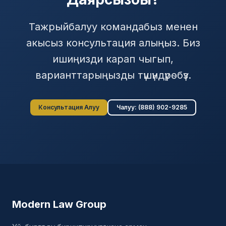
Тажрыйбалуу командабыз менен
акысыз консультация алыңыз. Биз
ишиңизди карап чыгып,
варианттарыңызды түшүндүрөбүз.
Консультация Алуу
Чалуу: (888) 902-9285
Modern Law Group