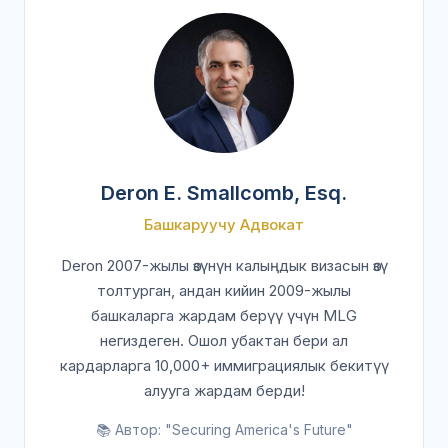
Deron E. Smallcomb, Esq.
Башкаруучу Адвокат
Deron 2007-жылы өзүнүн калыңдык визасын өзү
толтурган, андан кийин 2009-жылы
башкаларга жардам берүү үчүн MLG
негиздеген. Ошол убактан бери ал
кардарларга 10,000+ иммиграциялык бекитүү
алууга жардам берди!
📚 Автор: "Securing America's Future"