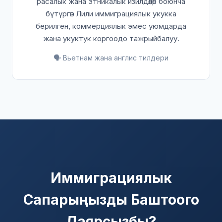
расалык жана этникалык изилдөөлөр боюнча
бүтүргөн Лили иммиграциялык укукка
берилген, коммерциялык эмес уюмдарда
жана укуктук коргоодо тажрыйбалуу.
🗣️ Вьетнам жана англис тилдери
Иммиграциялык
Сапарыңызды Баштоого
Даярсызбы?