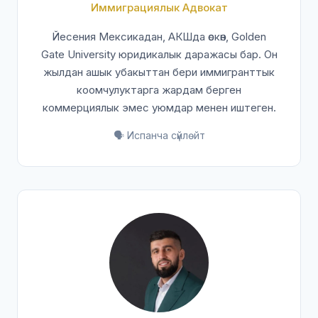
Иммиграциялык Адвокат
Йесения Мексикадан, АКШда өскөн, Golden
Gate University юридикалык даражасы бар. Он
жылдан ашык убакыттан бери иммигранттык
коомчулуктарга жардам берген
коммерциялык эмес уюмдар менен иштеген.
🗣️ Испанча сүйлөйт