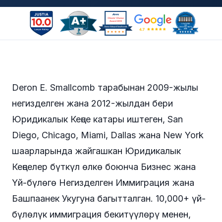
Deron E. Smallcomb тарабынан 2009-жылы
негизделген жана 2012-жылдан бери
Юридикалык Кеңсе катары иштеген, San
Diego, Chicago, Miami, Dallas жана New York
шаарларында жайгашкан Юридикалык
Кеңселер бүткүл өлкө боюнча Бизнес жана
Үй-бүлөгө Негизделген Иммиграция жана
Башпаанек Укугуна багытталган. 10,000+ үй-
бүлөлүк иммиграция бекитүүлөрү менен,