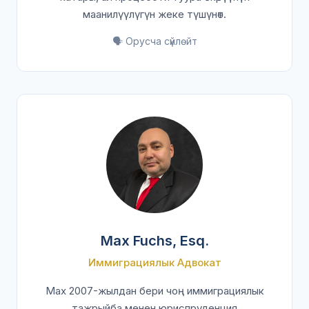
маанилүүлүгүн жеке түшүнөт.
🗣️ Орусча сүйлөйт
Max Fuchs, Esq.
Иммиграциялык Адвокат
Max 2007-жылдан бери чоң иммиграциялык
тажрыйба менен юриспруденция