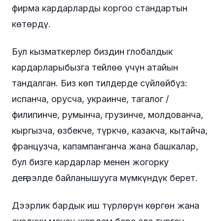
фирма кардарларды коргоо стандартын
көтөрдү.
Бул кызматкерлер биздин глобалдык
кардарларыбызга тейлөө үчүн атайын
тандалган. Биз көп тилдерде сүйлөйбүз:
испанча, орусча, украинче, тагалог /
филипинче, румынча, грузинче, молдованча,
кыргызча, өзбекче, түркчө, казакча, кытайча,
французча, капампанганча жана башкалар,
бул бизге кардарлар менен жогорку
деңгээлде байланышууга мүмкүндүк берет.
Дээрлик бардык иш түрлөрүн көргөн жана