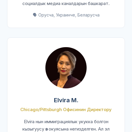
социалдык медиа каналдарын башкарат.
🗣️ Орусча, Украинче, Беларусча
Elvira M.
Chicago/Pittsburgh Офисинин Директору
Elvira нын иммиграциялык укукка болгон
кызыгуусу өз окуясына негизделген. Ал эл