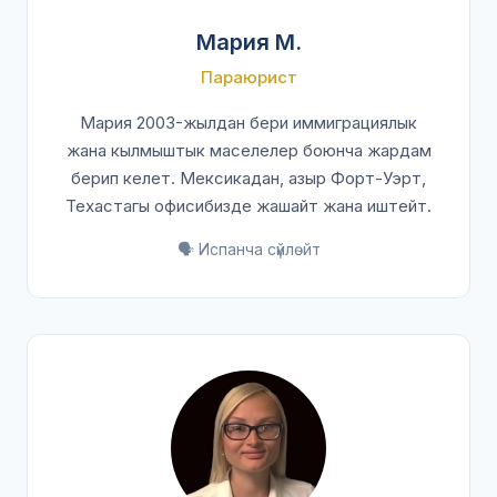
Мария М.
Параюрист
Мария 2003-жылдан бери иммиграциялык
жана кылмыштык маселелер боюнча жардам
берип келет. Мексикадан, азыр Форт-Уэрт,
Техастагы офисибизде жашайт жана иштейт.
🗣️ Испанча сүйлөйт