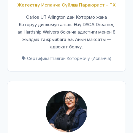
Жетектөөчү Испанча Сүйлөгөн Параюрист – TX
Carlos UT Arlington дан Котормо жана
Которуу дипломун алган. Өзү DACA Dreamer,
ал Hardship Waivers боюнча адистиги менен 8
жылдык тажрыйбага ээ. Анын максаты —
адвокат болуу.
🗣️ Сертификатталган Котормочу (Испанча)