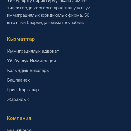
Үй-бүлөлөрдү бириктирүүгө жана арман-
тилектерди коргоого арналган улуттук
иммиграциялык юридикалык фирма. 50
штаттын баарында кызмат кылабыз.
Кызматтар
Иммиграциялык адвокат
Үй-бүлөлүк Иммиграция
Калыңдык Визалары
Башпаанек
Грин-Карталар
Жарандык
Компания
Биз жөнүндө