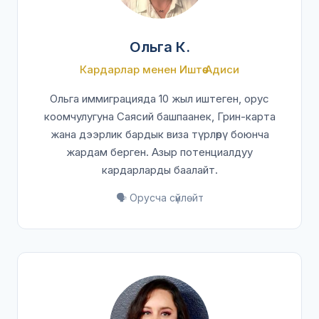
Ольга К.
Кардарлар менен Иштөө Адиси
Ольга иммиграцияда 10 жыл иштеген, орус
коомчулугуна Саясий башпаанек, Грин-карта
жана дээрлик бардык виза түрлөрү боюнча
жардам берген. Азыр потенциалдуу
кардарларды баалайт.
🗣️ Орусча сүйлөйт