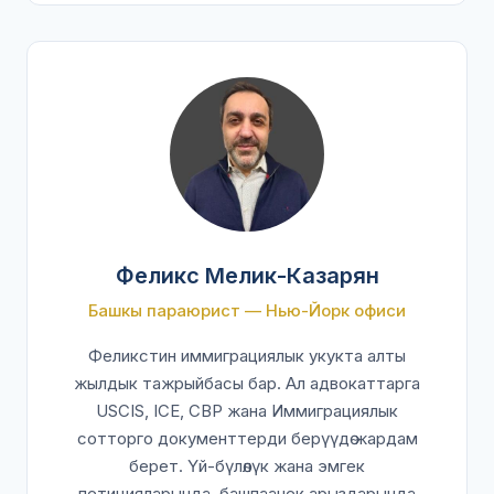
Феликс Мелик-Казарян
Башкы параюрист — Нью-Йорк офиси
Феликстин иммиграциялык укукта алты
жылдык тажрыйбасы бар. Ал адвокаттарга
USCIS, ICE, CBP жана Иммиграциялык
сотторго документтерди берүүдө жардам
берет. Үй-бүлөлүк жана эмгек
петицияларында, башпаанек арыздарында