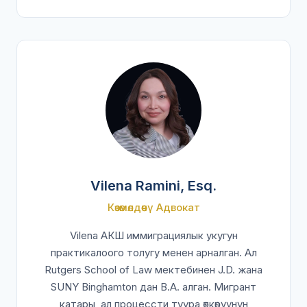
Vilena Ramini, Esq.
Көзөмөлдөөчү Адвокат
Vilena АКШ иммиграциялык укугун
практикалоого толугу менен арналган. Ал
Rutgers School of Law мектебинен J.D. жана
SUNY Binghamton дан B.A. алган. Мигрант
катары, ал процессти туура өткөрүүнүн