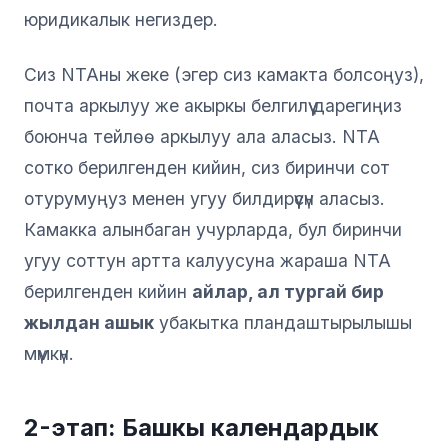
юридикалык негиздер.
Сиз NTAны жеке (эгер сиз камакта болсоңуз),
почта аркылуу же акыркы белгилүү дарегиңиз
боюнча тейлөө аркылуу ала аласыз. NTA
сотко берилгенден кийин, сиз биринчи сот
отурумуңуз менен угуу билдирүүсүн аласыз.
Камакка алынбаган учурларда, бул биринчи
угуу соттун артта калуусуна жараша NTA
берилгенден кийин
айлар, ал тургай бир
жылдан ашык
убакытка пландаштырылышы
мүмкүн.
2-этап: Башкы календардык