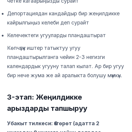
четке кагаарыңызды сурайт
Депортациядан кандайдыр бир жеңилдикке
кайрылгыңыз келеби деп сурайт
Келечектеги угууларды пландаштырат
Көпчүлүк иштер татыктуу угуу
пландаштырылганга чейин 2-3 негизги
календардык угууну талап кылат. Ар бир угуу
бир нече жума же ай аралыкта болушу мүмкүн.
3-этап: Жеңилдикке
арыздарды тапшыруу
Убакыт тилкеси: Өзгөрөт (адатта 2