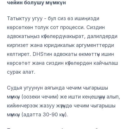
чейин болушу мүмкүн
Татыктуу угуу - бул сиз өз ишиңизди
көрсөткөн толук сот процесси. Сиздин
адвокатыңыз күбөлөрдү чакырат, далилдерди
киргизет жана юридикалык аргументтерди
келтирет. DHSтин адвокаты өкмөттүн ишин
көрсөтөт жана сиздин күбөлөрдөн кайчылаш
сурак алат.
Судья угуунун аягында чечим чыгарышы
мүмкүн (оозеки чечим) же ишти кеңешүү үчүн алып,
кийинчерээк жазуу жүзүндө чечим чыгарышы
мүмкүн (адатта 30-90 күн).