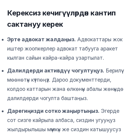
Керексиз кечигүүлөрдөн кантип
сактануу керек
Эрте адвокат жалдаңыз.
Адвокаттары жок
иштер жоопкерлер адвокат табууга аракет
кылган сайын кайра-кайра узартылат.
Далилдерди активдүү чогултуңуз.
Берилүү
мөөнөтүн күтпөңүз. Дароо документтерди,
колдоо каттарын жана өлкөнүн абалы жөнүндө
далилдерди чогулта баштаңыз.
Дарегиңизди сотко жаңыртыңыз.
Эгерде
сот сизге кайрыла албаса, сиздин угууңуз
жылдырылышы мүмкүн же сиздин катышуусуз