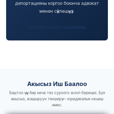
депортацияны коргоо боюнча адвокат
менен сүйлөшүңүз.
Консультацияга жазылыңыз
Акысыз Иш Баалоо
Баштоо үчүн бир нече тез суроого жооп бериңиз. Бул
акысыз, жашыруун текшерүү — юридикалык кеңеш
эмес.