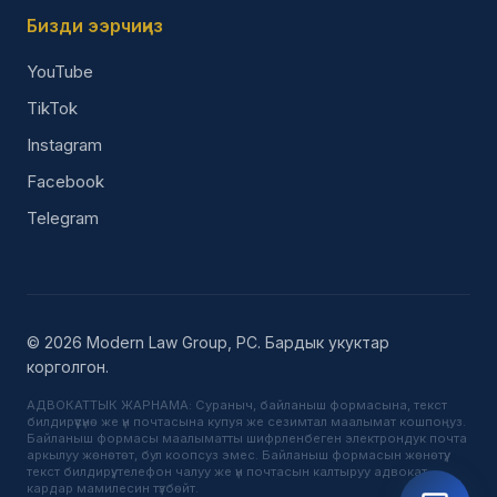
Бизди ээрчиңиз
YouTube
TikTok
Instagram
Facebook
Telegram
© 2026 Modern Law Group, PC. Бардык укуктар
корголгон.
АДВОКАТТЫК ЖАРНАМА: Сураныч, байланыш формасына, текст
билдирүүсүнө же үн почтасына купуя же сезимтал маалымат кошпоңуз.
Байланыш формасы маалыматты шифрленбеген электрондук почта
аркылуу жөнөтөт, бул коопсуз эмес. Байланыш формасын жөнөтүү,
текст билдирүү, телефон чалуу же үн почтасын калтыруу адвокат-
кардар мамилесин түзбөйт.