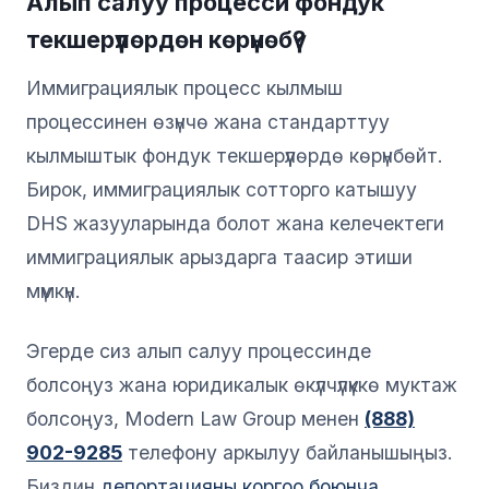
Алып салуу процесси фондук
текшерүүлөрдөн көрүнөбү?
Иммиграциялык процесс кылмыш
процессинен өзүнчө жана стандарттуу
кылмыштык фондук текшерүүлөрдө көрүнбөйт.
Бирок, иммиграциялык сотторго катышуу
DHS жазууларында болот жана келечектеги
иммиграциялык арыздарга таасир этиши
мүмкүн.
Эгерде сиз алып салуу процессинде
болсоңуз жана юридикалык өкүлчүлүккө муктаж
болсоңуз, Modern Law Group менен
(888)
902-9285
телефону аркылуу байланышыңыз.
Биздин
депортацияны коргоо боюнча