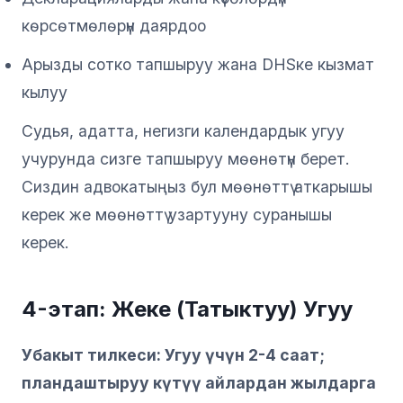
көрсөтмөлөрүн даярдоо
Арызды сотко тапшыруу жана DHSке кызмат
кылуу
Судья, адатта, негизги календардык угуу
учурунда сизге тапшыруу мөөнөтүн берет.
Сиздин адвокатыңыз бул мөөнөттү аткарышы
керек же мөөнөттү узартууну суранышы
керек.
4-этап: Жеке (Татыктуу) Угуу
Убакыт тилкеси: Угуу үчүн 2-4 саат;
пландаштыруу күтүү айлардан жылдарга