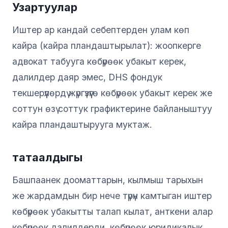
Узартуулар
Иштер ар кандай себептерден улам көп
кайра (кайра пландаштырылат): жоопкерге
адвокат табууга көбүрөөк убакыт керек,
далилдер даяр эмес, DHS фондук
текшерүүлөрдү жүргүзүүгө көбүрөөк убакыт керек же
соттун өзү соттук графиктерине байланыштуу
кайра пландаштырууга муктаж.
татаалдыгы
Башпаанек дооматтарын, кылмыш тарыхын
же жардамдын бир нече түрүн камтыган иштер
көбүрөөк убакытты талап кылат, анткени алар
көбүрөөк далилдерди, көбүрөөк юридикалык