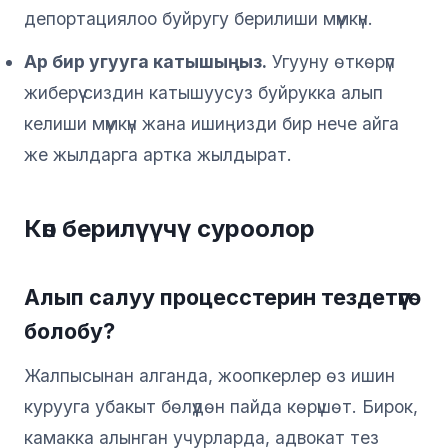
депортациялоо буйругу берилиши мүмкүн.
Ар бир угууга катышыңыз.
Угууну өткөрүп
жиберүү сиздин катышуусуз буйрукка алып
келиши мүмкүн жана ишиңизди бир нече айга
же жылдарга артка жылдырат.
Көп берилүүчү суроолор
Алып салуу процесстерин тездетүүгө
болобу?
Жалпысынан алганда, жоопкерлер өз ишин
курууга убакыт бөлүүдөн пайда көрүшөт. Бирок,
камакка алынган учурларда, адвокат тез