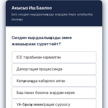
Акысыз Иш Баалоо
Биз сиздин кырдаалыңызда жардам бере алабызбы
билиңиз
Сиздин кырдаалыңызды эмне
жакшыраак сүрөттөйт?
ICE тарабынан кармалган
Депортация процессинде
Келүү жөнүндө кабарлоо алган
Баш панах боюнча жардам керек
Үй-бүлөлүк иммиграция суроосу