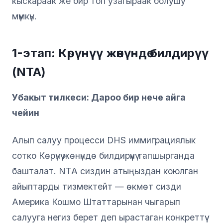
кыскараак же бир топ узагыраак болушу
мүмкүн.
1-этап: Көрүнүү жөнүндө билдирүү
(NTA)
Убакыт тилкеси: Дароо бир нече айга
чейин
Алып салуу процесси DHS иммиграциялык
сотко Көрүнүү жөнүндө билдирүүнү тапшырганда
башталат. NTA сиздин атыңыздан коюлган
айыптарды тизмектейт — өкмөт сизди
Америка Кошмо Штаттарынан чыгарып
салууга негиз берет деп ырастаган конкреттүү