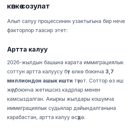
көпкө созулат
Алып салуу процессинин узактыгына бир нече
факторлор таасир этет:
Артта калуу
2026-жылдын башына карата иммиграциялык
соттун артта калуусу бүт өлкө боюнча
3,7
миллиондон ашык ишти
түзөт. Соттор өз иш
жүгү боюнча жетишсиз кадрлар менен
камсыздалган. Акыркы жылдары кошумча
иммиграциялык судьялар дайындалганына
карабастан, артта калуу өсүүдө.