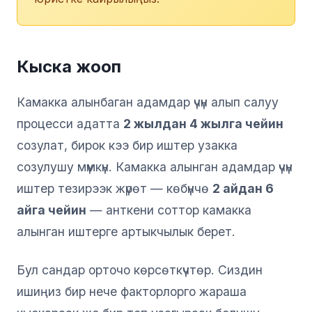
Кыска жооп
Камакка алынбаган адамдар үчүн алып салуу
процесси адатта
2 жылдан 4 жылга чейин
созулат, бирок кээ бир иштер узакка
созулушу мүмкүн. Камакка алынган адамдар үчүн
иштер тезирээк жүрөт — көбүнчө
2 айдан 6
айга чейин
— анткени соттор камакка
алынган иштерге артыкчылык берет.
Бул сандар орточо көрсөткүчтөр. Сиздин
ишиңиз бир нече факторлорго жараша