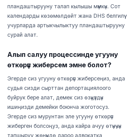
пландаштырууну талап кылышы мүмкүн. Сот
календарды көзөмөлдөйт жана DHS белгилүү
учурларда артыкчылыктуу пландаштырууну
сурай алат.
Алып салуу процессинде угууну
өткөрүп жиберсем эмне болот?
Эгерде сиз угууну өткөрүп жиберсеңиз, анда
судья сизди сырттан депортациялоого
буйрук бере алат, демек сиз өзүңүздүн
ишиңизди демейки боюнча жоготосуз.
Эгерде сиз мурунтан эле угууну өткөрүп
жиберген болсоңуз, анда кайра ачуу өтүнүчүн
тапшыруу жөнүндө дароо адвокатка