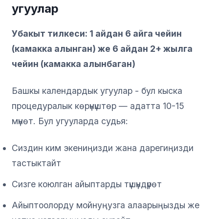
угуулар
Убакыт тилкеси: 1 айдан 6 айга чейин
(камакка алынган) же 6 айдан 2+ жылга
чейин (камакка алынбаган)
Башкы календардык угуулар - бул кыска
процедуралык көрүнүштөр — адатта 10-15
мүнөт. Бул угууларда судья:
Сиздин ким экениңизди жана дарегиңизди
тастыктайт
Сизге коюлган айыптарды түшүндүрөт
Айыптоолорду мойнуңузга алаарыңызды же