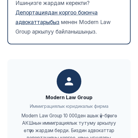
Ишиңизге жардам керекпи?
Депортациядан коргоо боюнча
адвокаттарыбыз
менен Modern Law
Group аркылуу байланышыңыз.
Modern Law Group
Иммиграциялык юридикалык фирма
Modern Law Group 10 000ден ашык үй-бүлөгө
АКШнын иммиграциялык тутуму аркылуу
өтүүгө жардам берди. Биздин адвокаттар
депортацияны коргоо, күрөө угуулары,