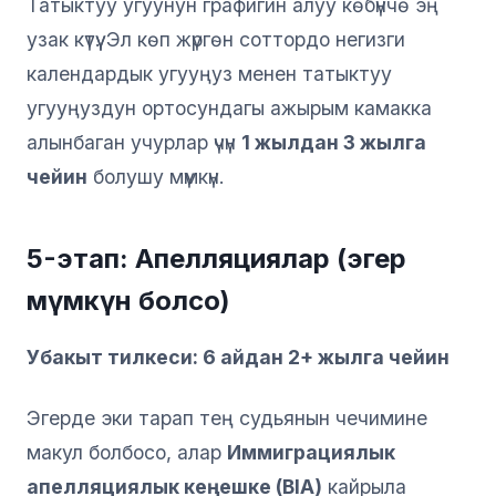
Татыктуу угуунун графигин алуу көбүнчө эң
узак күтүү. Эл көп жүргөн соттордо негизги
календардык угууңуз менен татыктуу
угууңуздун ортосундагы ажырым камакка
алынбаган учурлар үчүн
1 жылдан 3 жылга
чейин
болушу мүмкүн.
5-этап: Апелляциялар (эгер
мүмкүн болсо)
Убакыт тилкеси: 6 айдан 2+ жылга чейин
Эгерде эки тарап тең судьянын чечимине
макул болбосо, алар
Иммиграциялык
апелляциялык кеңешке (BIA)
кайрыла