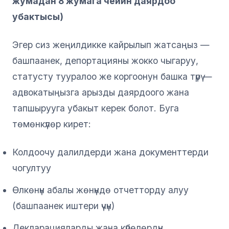
жумадан 8 жумага чейин даярдоо
убактысы)
Эгер сиз жеңилдикке кайрылып жатсаңыз —
башпаанек, депортацияны жокко чыгаруу,
статусту тууралоо же коргоонун башка түрү —
адвокатыңызга арызды даярдоого жана
тапшырууга убакыт керек болот. Буга
төмөнкүлөр кирет:
Колдоочу далилдерди жана документтерди
чогултуу
Өлкөнүн абалы жөнүндө отчетторду алуу
(башпаанек иштери үчүн)
Декларацияларды жана күбөлөрдүн