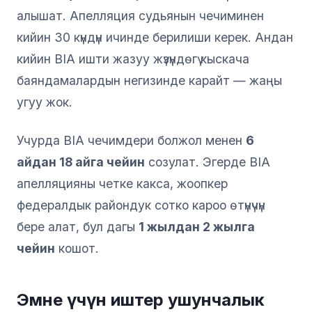
алышат. Апелляция судьянын чечиминен
кийин 30 күндүн ичинде берилиши керек. Андан
кийин BIA ишти жазуу жүзүндөгү кыскача
баяндамалардын негизинде карайт — жаңы
угуу жок.
Учурда BIA чечимдери болжол менен
6
айдан 18 айга чейин
созулат. Эгерде BIA
апелляцияны четке какса, жоопкер
федералдык райондук сотко кароо өтүнүчүн
бере алат, бул дагы
1 жылдан 2 жылга
чейин
кошот.
Эмне үчүн иштер ушунчалык