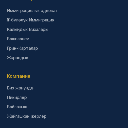
Иммиграциялык адвокат
Үй-бүлөлүк Иммиграция
Калыңдык Визалары
Башпаанек
Грин-Карталар
Жарандык
Компания
Биз жөнүндө
Пикирлер
Байланыш
Жайгашкан жерлер