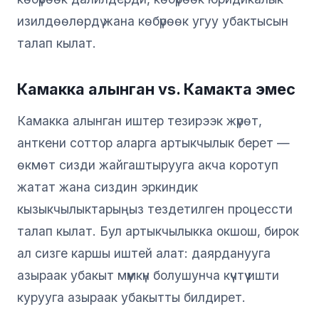
изилдөөлөрдү жана көбүрөөк угуу убактысын
талап кылат.
Камакка алынган vs. Камакта эмес
Камакка алынган иштер тезирээк жүрөт,
анткени соттор аларга артыкчылык берет —
өкмөт сизди жайгаштырууга акча коротуп
жатат жана сиздин эркиндик
кызыкчылыктарыңыз тездетилген процессти
талап кылат. Бул артыкчылыкка окшош, бирок
ал сизге каршы иштей алат: даярданууга
азыраак убакыт мүмкүн болушунча күчтүү ишти
курууга азыраак убакытты билдирет.