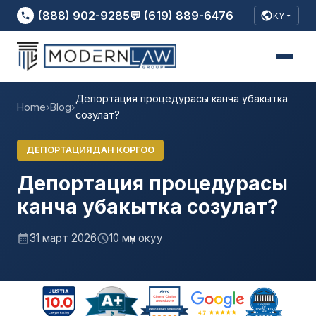
(888) 902-9285
💬 (619) 889-6476
KY
Депортация процедурасы канча убакытка
Home
›
Blog
›
созулат?
ДЕПОРТАЦИЯДАН КОРГОО
Депортация процедурасы
канча убакытка созулат?
31 март 2026
10 мүн окуу