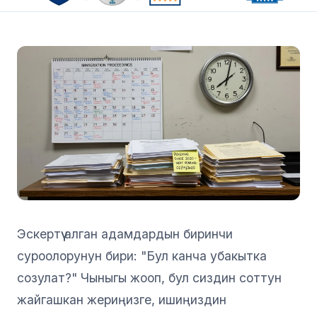
Эскертүү алган адамдардын биринчи
суроолорунун бири: "Бул канча убакытка
созулат?" Чыныгы жооп, бул сиздин соттун
жайгашкан жериңизге, ишиңиздин