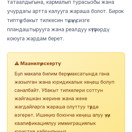
татаалдыгына, кармалып турасызбы жана
учурдагы артта калууга жараша болот. Бирок
типтүү убакыт тилкесин түшүнүү сизге
пландаштырууга жана реалдуу күтүүлөрдү
коюуга жардам берет.
⚠️ Маанилүү эскертүү
Бул макала билим берүү максатында гана
жазылган жана юридикалык кеңеш болуп
саналбайт. Убакыт тилкелери соттун
жайгашкан жерине жана жеке
жагдайларга жараша олуттуу түрдө
өзгөрөт. Ишиңиз боюнча кеңеш алуу үчүн
квалификациялуу иммиграциялык
юристке кайрылыңыз.