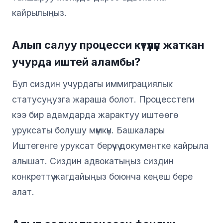
кайрылыңыз.
Алып салуу процесси күтүлүп жаткан
учурда иштей аламбы?
Бул сиздин учурдагы иммиграциялык
статусуңузга жараша болот. Процесстеги
кээ бир адамдарда жарактуу иштөөгө
уруксаты болушу мүмкүн. Башкалары
Иштегенге уруксат берүүчү документке кайрыла
алышат. Сиздин адвокатыңыз сиздин
конкреттүү жагдайыңыз боюнча кеңеш бере
алат.