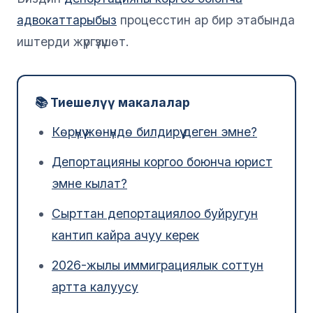
адвокаттарыбыз
процесстин ар бир этабында
иштерди жүргүзүшөт.
📚 Тиешелүү макалалар
Көрүнүү жөнүндө билдирүү деген эмне?
Депортацияны коргоо боюнча юрист
эмне кылат?
Сырттан депортациялоо буйругун
кантип кайра ачуу керек
2026-жылы иммиграциялык соттун
артта калуусу