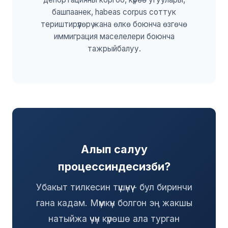
башпаанек, habeas corpus соттук
териштирүүлөрү жана өлкө боюнча өзгөчө
иммиграция маселелери боюнча
тажрыйбалуу.
Алып салуу
процессиндесизби?
Убакыт тилкесин түшүнүү - бул биринчи
гана кадам. Мүмкүн болгон эң жакшы
натыйжа үчүн күрөшө ала турган