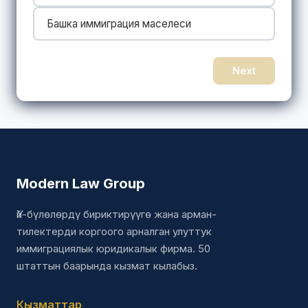
Башка иммиграция маселеси
Next
Modern Law Group
Үй-бүлөлөрдү бириктирүүгө жана арман-
тилектерди коргоого арналган улуттук
иммиграциялык юридикалык фирма. 50
штаттын баарында кызмат кылабыз.
Кызматтар