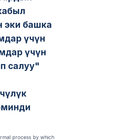
 кабыл
ин эки башка
мдар үчүн
амдар үчүн
ып салуу"
пчүлүк
рминди
formal process by which