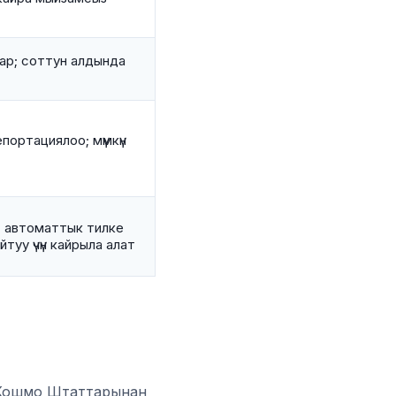
 бар; соттун алдында
портациялоо; мүмкүн
; автоматтык тилке
туу үчүн кайрыла алат
 Кошмо Штаттарынан