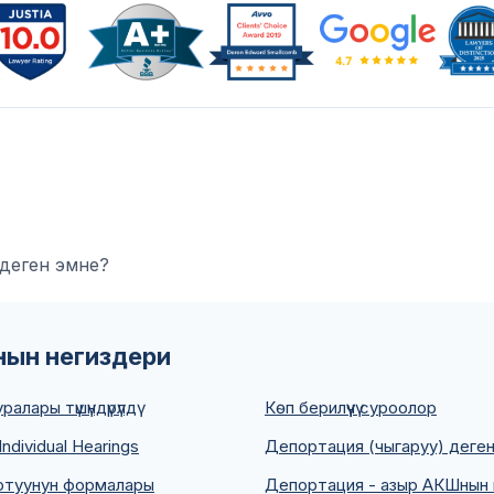
деген эмне?
ын негиздери
алары түшүндүрүлдү
Көп берилүүчү суроолор
Individual Hearings
Депортация (чыгаруу) деге
отуунун формалары
Депортация - азыр АКШнын