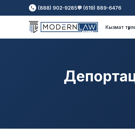
html
Google Tag Manager
Google Тэг башкаргычын бүтүрүү 
(888) 902-9285
💬 (619) 889-6476
Tag Manager (noscript)
Кызмат түрлө
Депортац