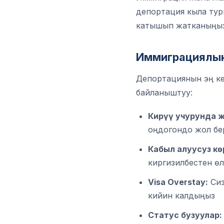
депортация кыла тург
катышып жатканыңызды
Иммиграциялык
Депортациянын эң к
байланыштуу:
Кирүү учурунда ж
оңдогондо жол бе
Кабыл алуусуз кө
киргизилбестен өл
Visa Overstay:
Сиз
кийин калдыңыз
Статус бузуулар: