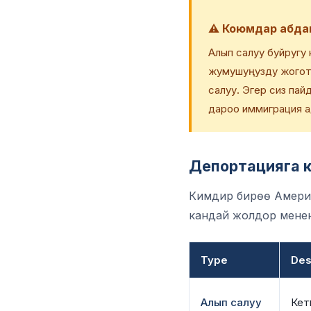
⚠️ Коюмдар абдан
Алып салуу буйругу 
жумушуңузду жоготу
салуу. Эгер сиз пай
дароо иммиграция а
Депортацияга к
Кимдир бирөө Америк
кандай жолдор менен тү
Type
Des
Алып салуу
Кетү