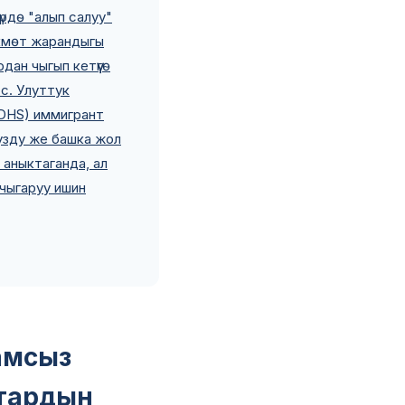
рдө "алып салуу"
кмөт жарандыгы
ан чыгып кетүүгө
с. Улуттук
DHS) иммигрант
узду же башка жол
аныктаганда, ал
 чыгаруу ишин
амсыз
тардын