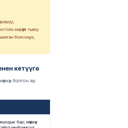
ырашуу,
толо кирүүгө тыюу
рмалган болсоңуз,
нен кетүүгө
мкүн болгон ар
0 жылдык бар; мүмкүн
 кайра мыйзамсыз