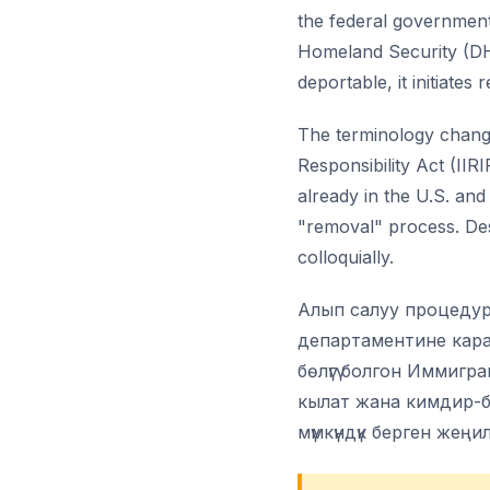
the federal government
Homeland Security (DHS
deportable, it initiate
The terminology chang
Responsibility Act (IIR
already in the U.S. and
"removal" process. Des
colloquially.
Алып салуу процеду
департаментине кара
бөлүгү болгон Иммигра
кылат жана кимдир-би
мүмкүндүк берген жеңи