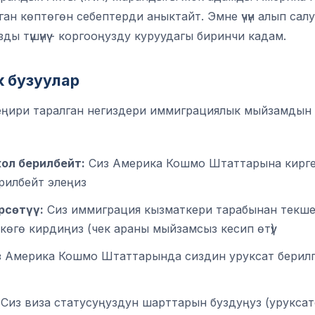
ан көптөгөн себептерди аныктайт. Эмне үчүн алып сал
 түшүнүү - коргооңузду куруудагы биринчи кадам.
 бузуулар
еңири таралган негиздери иммиграциялык мыйзамдын
ол берилбейт:
Сиз Америка Кошмо Штаттарына кирге
рилбейт элеңиз
рсөтүү:
Сиз иммиграция кызматкери тарабынан текш
көгө кирдиңиз (чек араны мыйзамсыз кесип өтүү)
 Америка Кошмо Штаттарында сиздин уруксат берилге
Сиз виза статусуңуздун шарттарын буздуңуз (урукса