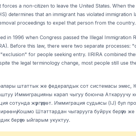
 forces a non-citizen to leave the United States. When th
) determines that an immigrant has violated immigration l
s removal proceedings to expel that person from the country.
ed in 1996 when Congress passed the Illegal Immigration 
IRA). Before this law, there were two separate processes: "
 "exclusion" for people seeking entry. IIRIRA combined thes
pite the legal terminology change, most people still use th
ралары штаттык же федералдык сот системасы эмес, 
штуу Иммиграцияны карап чыгуу боюнча Аткаруучу ке
ция сотунда жүргүзүлөт. Иммиграция судьясы (IJ) бул п
рөөнү Кошмо Штаттардан чыгарууга буйрук берүүгө же 
лдик берүүгө ыйгарым укуктуу.