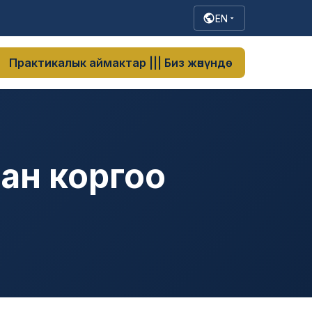
нин текшерүү
Google Tag Manager (noscript)
End Google
EN
Практикалык аймактар ​​||| Биз жөнүндө
ан коргоо