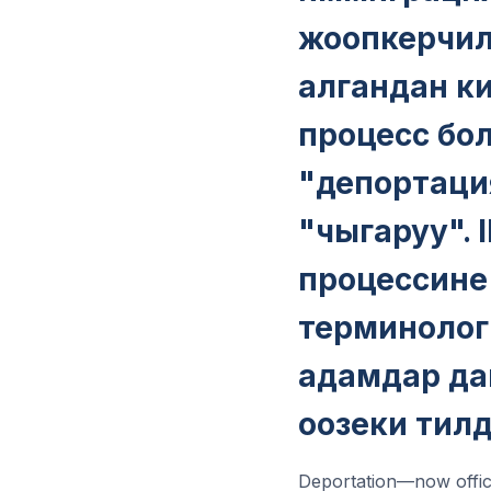
жоопкерчили
алгандан ки
процесс бо
"депортаци
"чыгаруу". 
процессине
терминологи
адамдар да
оозеки тил
Deportation—now offici