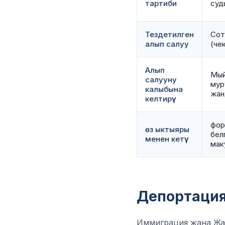
тартиби
суд
Тездетилген
Сот
алып салуу
(че
Алып
Мый
салууну
мур
калыбына
жан
келтирүү
фор
өз ыктыяры
белг
менен кетүү
мак
Депортация
Иммиграция жана Жа