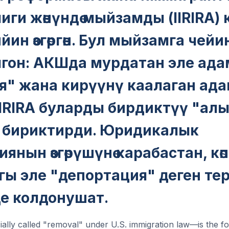
ги жөнүндө мыйзамды (IIRIRA)
йин өзгөргөн. Бул мыйзамга чей
лгон: АКШда мурдатан эле ада
я" жана кирүүнү каалаган ад
IIRIRA буларды бирдиктүү "ал
 бириктирди. Юридикалык
янын өзгөрүшүнө карабастан, кө
гы эле "депортация" деген те
де колдонушат.
ally called "removal" under U.S. immigration law—is the 