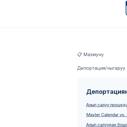
📋 Мазмуну
Депортация/чыгаруу 
Депортациян
Алып салуу процедур
Master Calendar vs. 
Алып салуудан бош