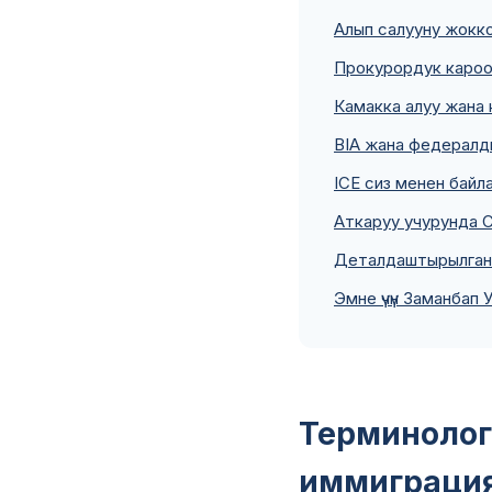
Алып салууну жокко
Прокурордук каро
Камакка алуу жана
BIA жана федералд
ICE сиз менен байл
Аткаруу учурунда 
Деталдаштырылган
Эмне үчүн Заманбап
Терминолог
иммиграци