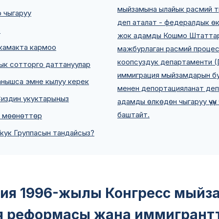
мыйзамына ылайык расмий тү
 чыгаруу
деп аталат - федералдык ө
о
жок адамды Кошмо Штаттард
 камакта кармоо
мажбурлаган расмий процес
коопсуздук департаменти (
ык сотторго даттануулар
иммиграция мыйзамдарын б
анышса эмне кылуу керек
менен депортацияланат деп 
Сиздин укуктарыңыз
адамды өлкөдөн чыгаруу үчүн
баштайт.
 мөөнөттөр
 Укук Группасын тандайсыз?
ия 1996-жылы Конгресс мыйз
я реформасы жана иммигрант