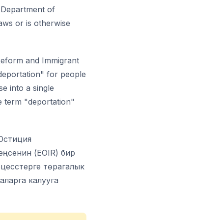
e Department of
aws or is otherwise
Reform and Immigrant
deportation" for people
e into a single
e term "deportation"
Юстиция
ңсенин (EOIR) бир
роцесстерге төрагалык
аларга калууга