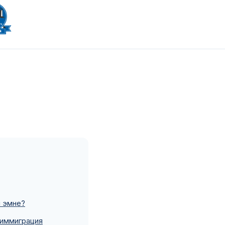
н эмне?
 иммиграция