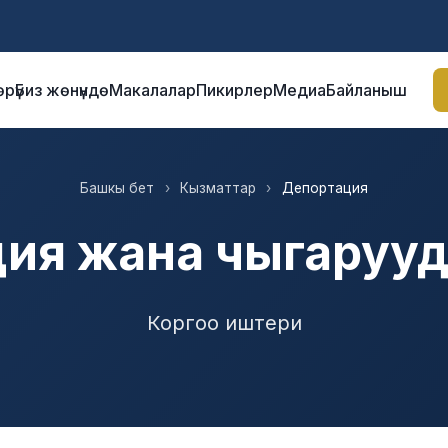
Google Analytics 4
Google сайтын текшерүү
Facebook доме
рү
Биз жөнүндө
Макалалар
Пикирлер
Медиа
Байланыш
Башкы бет
›
Кызматтар
›
Депортация
ия жана чыгарууд
Коргоо иштери