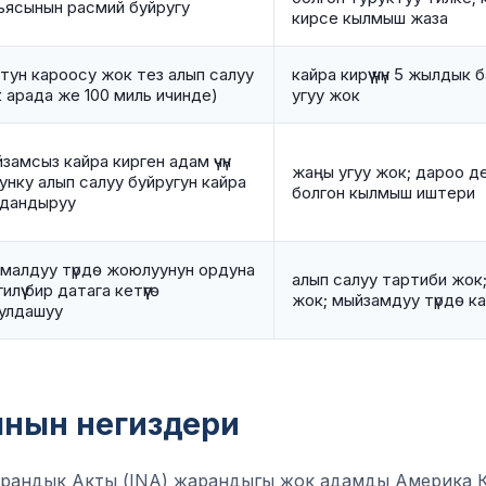
ьясынын расмий буйругу
кирсе кылмыш жаза
тун кароосу жок тез алып салуу
кайра кирүү үчүн 5 жылдык
к арада же 100 миль ичинде)
угуу жок
замсыз кайра кирген адам үчүн
жаңы угуу жок; дароо де
унку алып салуу буйругун кайра
болгон кылмыш иштери
дандыруу
малдуу түрдө жоюлуунун ордуна
алып салуу тартиби жок
илүү бир датага кетүүгө
жок; мыйзамдуу түрдө кай
улдашуу
нын негиздери
рандык Акты (INA) жарандыгы жок адамды Америка