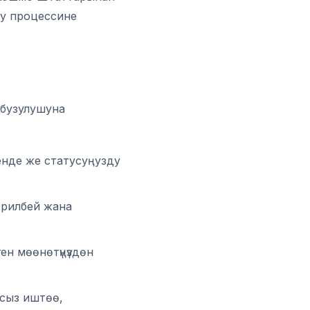
уу процессине
 бузулушуна
нде же статусуңузду
ерилбей жана
н мөөнөтүңүздөн
тсыз иштөө,