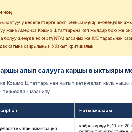
 чоң
кыйратуучу кесепеттерге алып келиши мүмкүн: үй-бүлөңүздөн аж
у жана Америка Кошмо Штаттарына көп жылдар бою же биро
да болуу жөнүндө эскертүү (NTA) алсаңыз же ICE тарабынан ка
двокатына кайрылыңыз. Убакыт критикалык.
аршы алып салууга каршы өз ыктыяры ме
а Кошмо Штаттарынан чыгып кетүүнү талап кылынышы мү
шүнүү абдан маанилүү:
cription
Натыйжалары
кайра кирүү үчүн 5, 10 же 2
үнү талап кылган иммиграция
болгон туруктуу тилке;