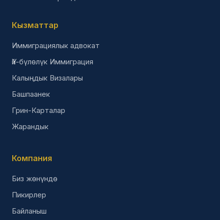
Кызматтар
Иммиграциялык адвокат
Үй-бүлөлүк Иммиграция
Калыңдык Визалары
Башпаанек
Грин-Карталар
Жарандык
Компания
Биз жөнүндө
Пикирлер
Байланыш