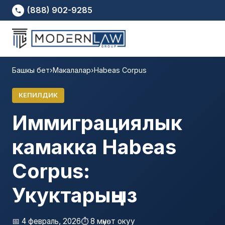
(888) 902-9285
Башкы бет
›
Макалалар
›
Habeas Corpus
КЕПИЛДИК
Иммиграциялык
камакка Habeas
Corpus:
Укуктарыңыз
📅 4 февраль, 2026
⏱️ 8 мүнөт окуу