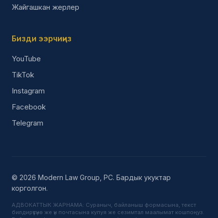
Жайгашкан жерлер
Бизди ээрчиңиз
YouTube
TikTok
Instagram
Facebook
Telegram
© 2026 Modern Law Group, PC. Бардык укуктар
корголгон.
АДВОКАТТЫК ЖАРНАМА: Сураныч, байланыш формасына, текст
билдирүүсүнө же үн почтасына купуя же сезимтал маалымат кошпоңуз.