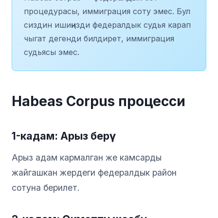
процедурасы, иммиграция соту эмес. Бул
сиздин ишиңизди федералдык судья карап
чыгат дегенди билдирет, иммиграция
судьясы эмес.
Habeas Corpus процесси
1-кадам: Арыз берүү
Арыз адам кармалган же камсарды
жайгашкан жердеги федералдык район
сотуна берилет.