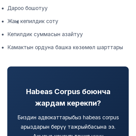
Дароо бошотуу
Жаңы кепилдик соту
Кепилдик суммасын азайтуу
Камактын ордуна башка көзөмөл шарттары
Habeas Corpus боюнча
жардам керекпи?
Биздин адвокаттарыбыз habeas corpus
арыздарын берүү тажрыйбасына ээ.