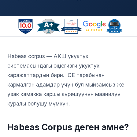
Habeas corpus — АКШ укуктук
системасындагы эң негизги укуктук
каражаттардын бири. ICE тарабынан
кармалган адамдар үчүн бул мыйзамсыз же
узак камакка каршы күрөшүүнүн маанилүү
куралы болушу мүмкүн.
Habeas Corpus деген эмне?