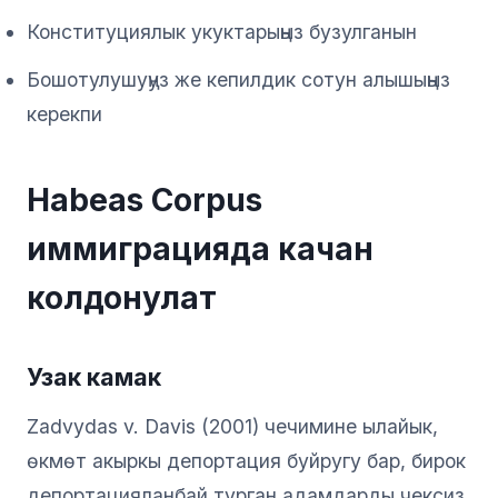
Конституциялык укуктарыңыз бузулганын
Бошотулушуңуз же кепилдик сотун алышыңыз
керекпи
Habeas Corpus
иммиграцияда качан
колдонулат
Узак камак
Zadvydas v. Davis (2001) чечимине ылайык,
өкмөт акыркы депортация буйругу бар, бирок
депортацияланбай турган адамдарды чексиз