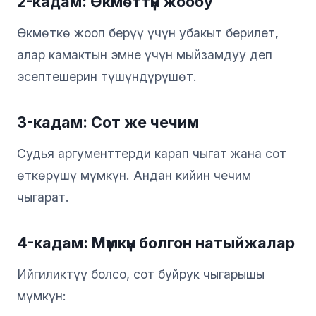
2-кадам: Өкмөттүн жообу
Өкмөткө жооп берүү үчүн убакыт берилет,
алар камактын эмне үчүн мыйзамдуу деп
эсептешерин түшүндүрүшөт.
3-кадам: Сот же чечим
Судья аргументтерди карап чыгат жана сот
өткөрүшү мүмкүн. Андан кийин чечим
чыгарат.
4-кадам: Мүмкүн болгон натыйжалар
Ийгиликтүү болсо, сот буйрук чыгарышы
мүмкүн: