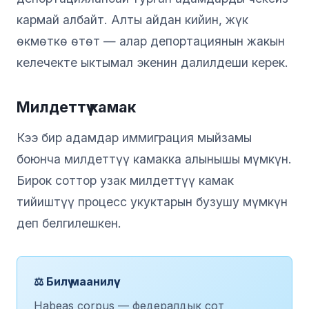
кармай албайт. Алты айдан кийин, жүк
өкмөткө өтөт — алар депортациянын жакын
келечекте ыктымал экенин далилдеши керек.
Милдеттүү камак
Кээ бир адамдар иммиграция мыйзамы
боюнча милдеттүү камакка алынышы мүмкүн.
Бирок соттор узак милдеттүү камак
тийиштүү процесс укуктарын бузушу мүмкүн
деп белгилешкен.
⚖️ Билүү маанилүү
Habeas corpus — федералдык сот