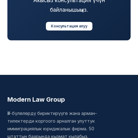
Акысыз консультация үчүн
байланышыңыз.
Консультация алуу
Modern Law Group
Үй-бүлөлөрдү бириктирүүгө жана арман-
тилектерди коргоого арналган улуттук
иммиграциялык юридикалык фирма. 50
штаттын баарында кызмат кылабыз.