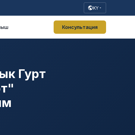
KY
ныш
Консультация
ык Гурт
өт"
ым