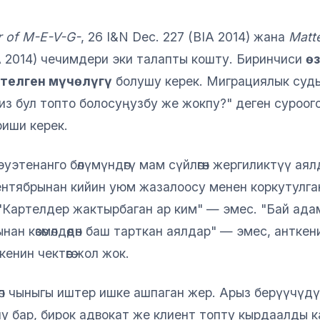
r of M-E-V-G-
, 26 I&N Dec. 227 (BIA 2014) жана
Matt
A 2014) чечимдери эки талапты кошту. Биринчиси
ө
ктелген мүчөлүгү
болушу керек. Миграциялык судь
з бул топто болосуңузбу же жокпу?" деген суроог
риши керек.
этенанго бөлүмүндөгү мам сүйлөгөн жергиликтүү аялдар
нтябрынан кийин уюм жазалоосу менен коркутулга
ө. "Картелдер жактырбаган ар ким" — эмес. "Бай ад
ан көзөмөлдөөдөн баш тарткан аялдар" — эмес, антке
нин чектөөгө жол жок.
өп чыныгы иштер ишке ашпаган жер. Арыз берүүчүд
у бар, бирок адвокат же клиент топту кырдаалды ка