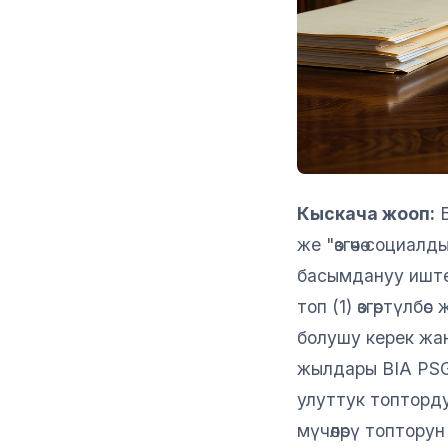
Кыскача жооп:
Б
же "өзгөчө социал
басымдануу иштер
топ (1) өзгөртүлбөс
болушу керек жа
жылдары BIA PSG
улуттук топторду
мүчөлөрү топторун