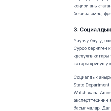
кеңири аныктаган
боюнча эмес, фре
3. Социалды
Үчүнчү бөлүгү, о
Суроо берилген к
көрсөтүлгөн катары
катары көрүнүшү 
Социалдык айыр
State Department
Watch жана Amnes
эксперттеринин 
басылмалар. Дал