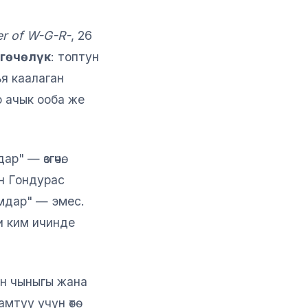
er of W-G-R-
, 26
згөчөлүк
: топтун
я каалаган
о ачык ооба же
" — өзгөчө.
н Гондурас
амдар" — эмес.
ни ким ичинде
үн чыныгы жана
мтуу үчүн өтө