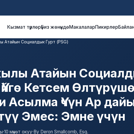
Кызмат түрлөрү
Биз жөнүндө
Макалалар
Пикирлер
Байла
ы Атайын Социалдык Гурт (PSG)
ылы Атайын Социалд
"Үйгө Кетсем Өлтүрүш
 Асылма Үчүн Ар дай
үү Эмес: Эмне үчүн
йы
·
10 мүнөт окуу
·
By Deron Smallcomb, Esq.