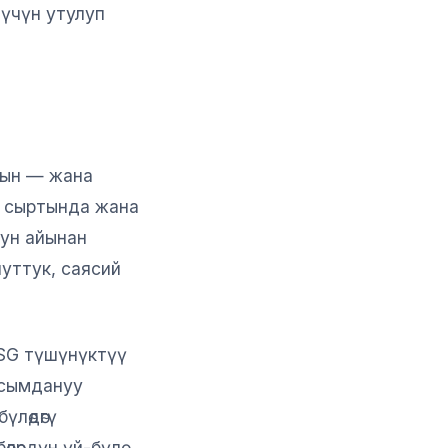
 үчүн утулуп
чкын — жана
н сыртында жана
тун айынан
уттук, саясий
 PSG түшүнүктүү
басымдануу
үлөдөгү
лөрдүн үй-бүлө