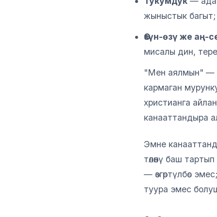
Тукумдук
— адам
жыныстык багыт;
Өзүн-өзү же аң-с
мисалы дин, тере
"Мен аялмын" — 
кармаган мурунку
христианга айланг
канааттандыра а
Эмне канааттанды
төлөөнү баш тарты
— өзгөртүлбөс эм
туура эмес болу