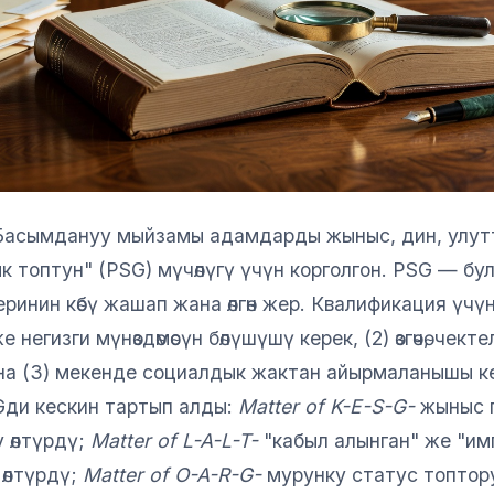
асымдануу мыйзамы адамдарды жыныс, дин, улутт
дык топтун" (PSG) мүчөлүгү үчүн корголгон. PSG — бу
инин көбү жашап жана өлгөн жер. Квалификация үчү
 же негизги мүнөздөмөсүн бөлүшүшү керек, (2) өзгөчө, чект
на (3) мекенде социалдык жактан айырмаланышы к
ди кескин тартып алды:
Matter of K-E-S-G-
жыныс г
 өлтүрдү;
Matter of L-A-L-T-
"кабыл алынган" же "им
 өлтүрдү;
Matter of O-A-R-G-
мурунку статус топтор