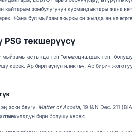
дин кайтарым зомбулугунун курмандыктары жана көптөг
рек. Жана бул мыйзам акыркы он жылда эң көп өзгөргө
үү PSG текшерүүсү
ыйзамы астында топ "өзгөчө социалдык топ" болушу
шү керек. Ар бири өзүнүн иликтөөсү. Ар бирин жоготуу
стүк
эң эски бөлүгү,
Matter of Acosta
, 19 I&N Dec. 211 (BI
мө төмөнкүлөрдүн бири болушу керек: