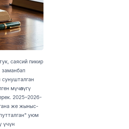
ук, саясий пикир
л заманбап
н сунушталган
елген мүчөлүгү
ерек. 2025–2026-
ана же жыныс-
путталган" уюм
у үчүн