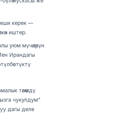
й-бүлө нускасы же
беши керек —
көн иштер.
лы уюм мүчөлөрүн
"Мен Ирандагы
ртүлбөстүктү
малык төлөмдү
арызга чукулдум"
нуу дагы деле