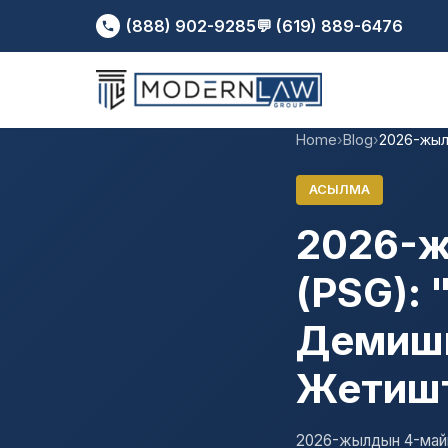
(888) 902-9285
💬 (619) 889-6476
Home
›
Blog
›
2026-жыл
АСЫЛМА
2026-ж
(PSG): 
Демиши
Жетишт
2026-жылдын 4-ма