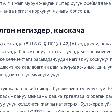
тү. Үч жыл мурун жеңген иштер бүгүн фреймдөө гана
 анда негизги коркунуч чыныгы болсо да.
лгон негиздер, кыскача
A)
астында (8 U.S.C. § 1101(a)(42)(A) коддоосу), ка
астында басымданууга татыктуу адам — өз өлкөсүнү
 же келечектеги басымдануудан негиздүү коркунуч
өндөмсүз же каалабаган адам
жөнүндө
жыныс, дин, ул
оциалдык топтун мүчөлүгү үчүн.
ук жана саясий пикир көбүнчө өз-өзүнөн түшүнүктүү.
басымдануу мыйзамы башка төртөөнө таза кирбеген 
у үчүн колдонгон жалпы категория. Бул жерде үй-б
андыктары, LGBTQ+ арыз берүүчүлөрү, өлтүрүлгөн күбө