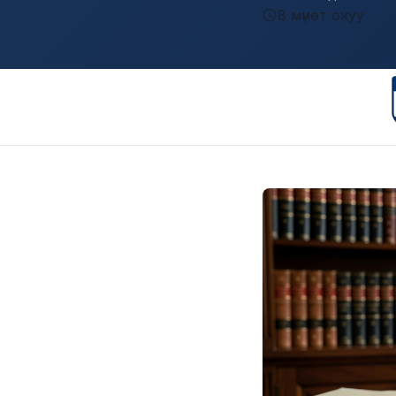
8 мүнөт окуу