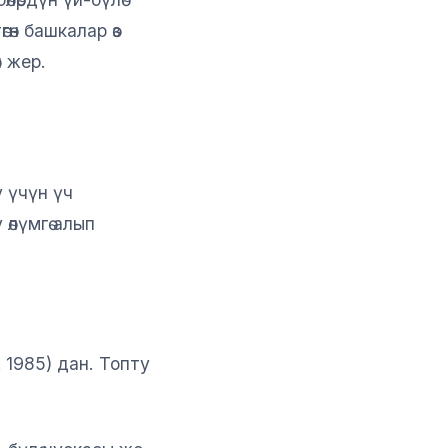
өн башкалар өз
н жер.
 үчүн үч
 өлүмгө алып
A 1985) дан. Топту