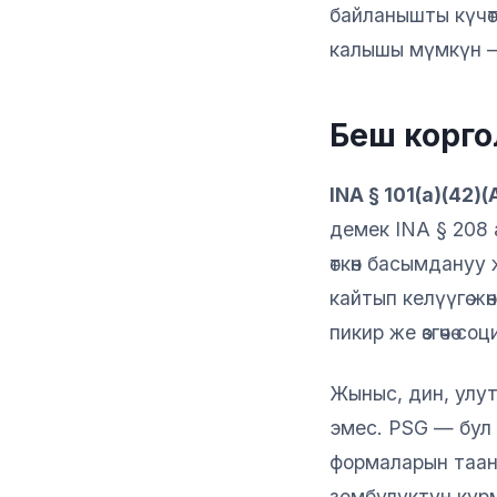
байланышты күчөт
калышы мүмкүн —
Беш корго
INA § 101(a)(42)(
демек INA § 208 
өткөн басымдануу
кайтып келүүгө ж
пикир же өзгөчө с
Жыныс, дин, улутт
эмес. PSG — бул 
формаларын таану
зомбулуктун курм