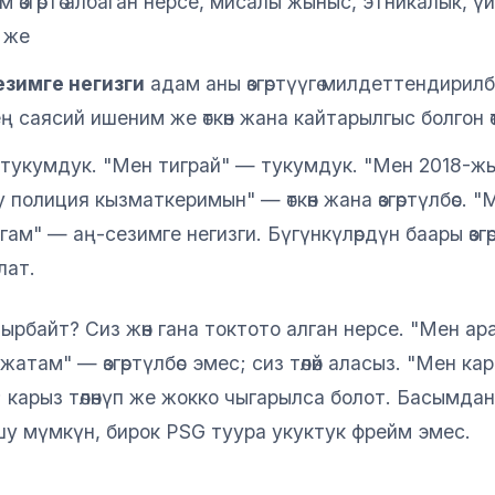
 өзгөртө албаган нерсе, мисалы жыныс, этникалык, ү
 же
езимге негизги
адам аны өзгөртүүгө милдеттендирил
ң саясий ишеним же өткөн жана кайтарылгыс болгон өт
тукумдук. "Мен тиграй" — тукумдук. "Мен 2018-жы
 полиция кызматкеримын" — өткөн жана өзгөртүлбөс. 
ам" — аң-сезимге негизги. Бүгүнкүлөрдүн баары өзгө
лат.
рбайт? Сиз жөн гана токтото алган нерсе. "Мен ара
п жатам" — өзгөртүлбөс эмес; сиз төлөй аласыз. "Мен к
ес; карыз төлөнүп же жокко чыгарылса болот. Басымда
шу мүмкүн, бирок PSG туура укуктук фрейм эмес.