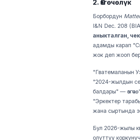
2. Өзгөчөлүк
Борбордун
Matte
I&N Dec. 208 (BI
аныкталган, че
адамды карап "Си
жок деп жооп бе
"Гватемаланын Уэу
"2024-жылдын се
балдары" — өзгөч
"Эркектер тарабын
жана сыртында эке
Бул 2026-жылы к
олуттуу коркунуч