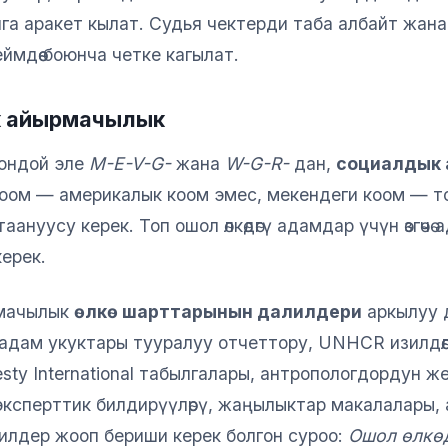
га аракет кылат. Судья чектерди таба албайт жан
ймдөө боюнча четке кагылат.
к айырмачылык
шондой эле
M-E-V-G-
жана
W-G-R-
дан,
социалдык
оом — америкалык коом эмес, мекендеги коом — то
 таануусу керек. Топ ошол өлкөдөгү адамдар үчүн өзгөч
керек.
мачылык
өлкө шарттарынын далилдери
аркылуу д
 адам укуктары тууралуу отчеттору, UNHCR изилдөөл
ty International табылгалары, антропологдордун же ө
эксперттик билдирүүлөрү, жаңылыктар макалалары,
илдер жооп бериши керек болгон суроо:
Ошол өлкө