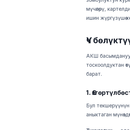
мүчөлөрү, картел
ишин жүргүзүшө ке
Үч бөлүкт
АКШ басымдануу м
тоскоолдуктан өтү
барат.
1. Өзгөртүлбө
Бул текшерүүнүн 
аныктаган мүнөздө