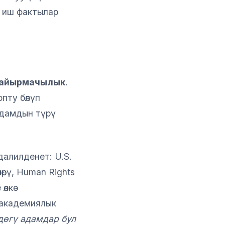
а иш фактылар
 айырмачылык
.
пту бөлүп
ө адамдын түрү
алилденет: U.S.
өрү, Human Rights
лкө
 академиялык
дөгү адамдар бул