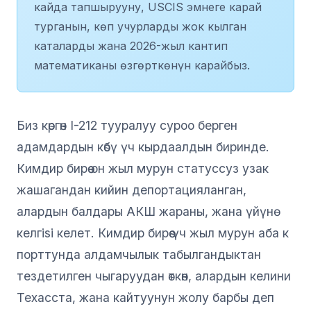
кайда тапшырууну, USCIS эмнеге карай
турганын, көп учурларды жок кылган
каталарды жана 2026-жыл кантип
математиканы өзгөрткөнүн карайбыз.
Биз көргөн I-212 тууралуу суроо берген
адамдардын көбү үч кырдаалдын биринде.
Кимдир бирөө он жыл мурун статуссуз узак
жашагандан кийин депортацияланган,
алардын балдары АКШ жараны, жана үйүнө
келгisi келет. Кимдир бирөө үч жыл мурун аба к
порттунда алдамчылык табылгандыктан
тездетилген чыгаруудан өткөн, алардын келини
Техасста, жана кайтуунун жолу барбы деп