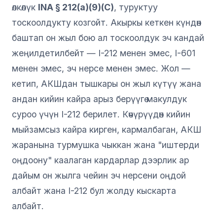
өлкөлүк
INA § 212(a)(9)(C)
, туруктуу
тоскоолдукту козгойт. Акыркы кеткен күндөн
баштап он жыл бою ал тоскоолдук эч кандай
жеңилдетилбейт — I-212 менен эмес, I-601
менен эмес, эч нерсе менен эмес. Жол —
кетип, АКШдан тышкары он жыл күтүү жана
андан кийин кайра арыз берүүгө макулдук
суроо үчүн I-212 берилет. Көчүрүүдөн кийин
мыйзамсыз кайра кирген, кармалбаган, АКШ
жаранына турмушка чыккан жана "иштерди
оңдоону" каалаган кардарлар дээрлик ар
дайым он жылга чейин эч нерсени оңдой
албайт жана I-212 бул жолду кыскарта
албайт.