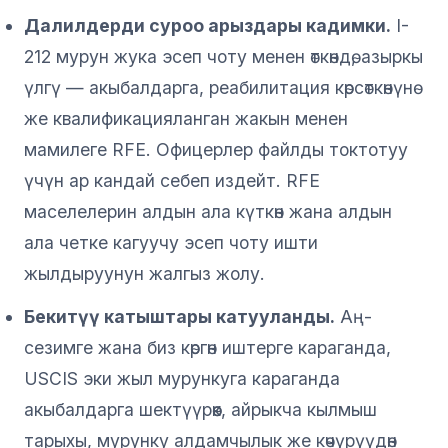
Далилдерди суроо арыздары кадимки.
I-
212 мурун жука эсеп чоту менен өткөндө, азыркы
үлгү — акыбалдарга, реабилитация көрсөткөнүнө
же квалификацияланган жакын менен
мамилеге RFE. Офицерлер файлды токтотуу
үчүн ар кандай себеп издейт. RFE
маселелерин алдын ала күткөн жана алдын
ала четке кагуучу эсеп чоту ишти
жылдыруунун жалгыз жолу.
Бекитүү катыштары катууланды.
Аң-
сезимге жана биз көргөн иштерге караганда,
USCIS эки жыл мурункуга караганда
акыбалдарга шектүүрөөк, айрыкча кылмыш
тарыхы, мурунку алдамчылык же көчүрүүдөн