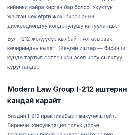
кийинки кайра кирген бар болсо. Укуктук
жактан чек өзгөргөн жок, бирок анын
дискрециондуу колдонулушу катууланды.
Бул I-212 жеңүүсүз кылбайт. Ал азыраак
кечиримдүү кылат. Жеңген иштер — биринчи
күндөн тартып соттошкон эсеп чоту сыяктуу
курулгандар.
Modern Law Group I-212 иштерин
кандай карайт
Биздин I-212 практикабыз төмөнкүчө иштейт.
Биринчи консультация толук досье
текшерүүсү болуп саналат. Бизге ар бир