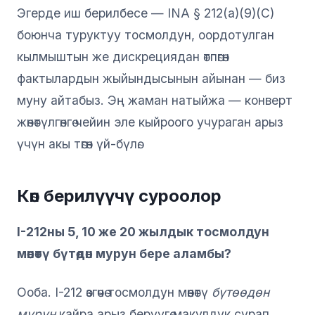
Эгерде иш берилбесе — INA § 212(a)(9)(C)
боюнча туруктуу тосмолдун, оордотулган
кылмыштын же дискрециядан өтпөгөн
фактылардын жыйындысынын айынан — биз
муну айтабыз. Эң жаман натыйжа — конверт
жөнөтүлгөнгө чейин эле кыйроого учураган арыз
үчүн акы төгөн үй-бүлө.
Көп берилүүчү суроолор
I-212ны 5, 10 же 20 жылдык тосмолдун
мөөнөтү бүтөөдөн мурун бере аламбы?
Ооба. I-212 өзгөчө тосмолдун мөөнөтү
бүтөөдөн
мурун
кайра арыз берүүгө макулдук сурап