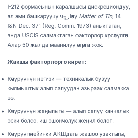
I-212 формасынын каралшысы дискрециондуу,
ал эми башкаруучу чارچөөнү
Matter of Tin
, 14
I&N Dec. 371 (Reg. Comm. 1973) аныктаган,
анда USCIS салмактаган факторлор көрсөтүлгөн.
Алар 50 жылда маанилүү өзгөргөн жок.
Жакшы факторлорго кирет:
Көчүрүүнүн негизи — техникалык бузуу
кылмыштык алып салуудан азыраак салмакка
ээ.
Көчүрүүнүн жаңылыгы — алып салуу канчалык
эски болсо, иш ошончолук жеңил болот.
Көчүрүүгө чейинки АКШдагы жашоо узактыгы,