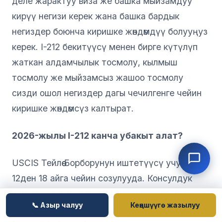
деле жарактуу виза же башка мыйзамдуу
кирүү негизи керек жана башка бардык
негиздер боюнча киришке жөндөмдүү болууңуз
керек. I-212 бекитүүсү менен бирге күтүлүп
жаткан алдамчылык тосмолу, кылмыш
тосмолу же мыйзамсыз жашоо тосмолу
сизди ошол негиздер дагы чечилгенге чейин
киришке жөндөмсүз калтырат.
2026-жылы I-212 канча убакыт алат?
USCIS Тейлөө Борборунун иштетүүсү учурда
12ден 18 айга чейин созулууда. Консулдук
иштетүү анын үстүнө, постко жараша. Бүгүн
📞 Азыр чалуу
Кеңешүүгө жазылуу
берилген иш финалдык виза маегине чейин