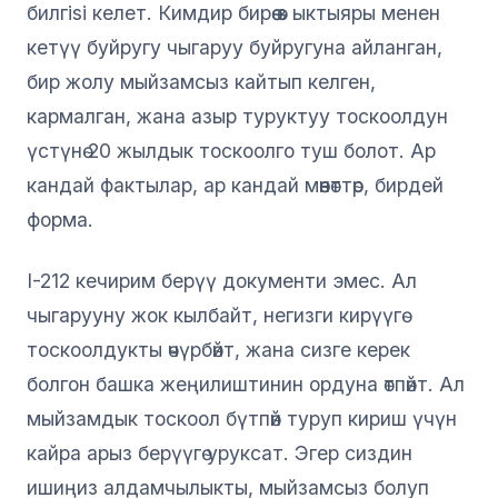
билгisi келет. Кимдир бирөө өз ыктыяры менен
кетүү буйругу чыгаруу буйругуна айланган,
бир жолу мыйзамсыз кайтып келген,
кармалган, жана азыр туруктуу тоскоолдун
үстүнө 20 жылдык тоскоолго туш болот. Ар
кандай фактылар, ар кандай мөөнөттөр, бирдей
форма.
I-212 кечирим берүү документи эмес. Ал
чыгарууну жок кылбайт, негизги кирүүгө
тоскоолдукты өчүрбөйт, жана сизге керек
болгон башка жеңилиштинин ордуна өтпөйт. Ал
мыйзамдык тоскоол бүтпөй туруп кириш үчүн
кайра арыз берүүгө уруксат. Эгер сиздин
ишиңиз алдамчылыкты, мыйзамсыз болуп