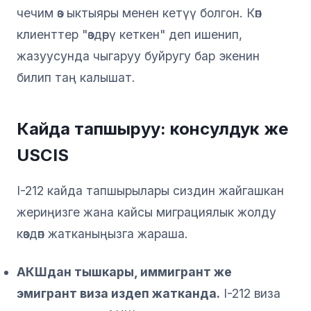
чечим өз ыктыяры менен кетүү болгон. Көп
клиенттер "өздөрү кеткен" деп ишенип,
жазуусунда чыгаруу буйругу бар экенин
билип таң калышат.
Кайда тапшыруу: консулдук же
USCIS
I-212 кайда тапшырылары сиздин жайгашкан
жериңизге жана кайсы миграциялык жолду
көздөп жатканыңызга жараша.
АКШдан тышкары, иммигрант же
эмигрант виза издеп жатканда.
I-212 виза