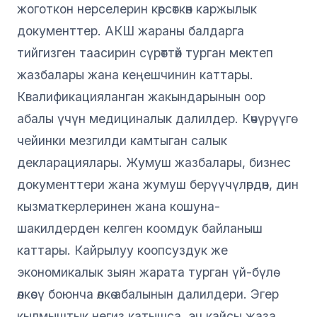
жоготкон нерселерин көрсөткөн каржылык
документтер. АКШ жараны балдарга
тийгизген таасирин сүрөттөй турган мектеп
жазбалары жана кеңешчинин каттары.
Квалификацияланган жакындарынын оор
абалы үчүн медициналык далилдер. Көчүрүүгө
чейинки мезгилди камтыган салык
декларациялары. Жумуш жазбалары, бизнес
документтери жана жумуш берүүчүлөрдөн, дин
кызматкерлеринен жана кошуна-
шакилдерден келген коомдук байланыш
каттары. Кайрылуу коопсуздук же
экономикалык зыян жарата турган үй-бүлө
өлкөсү боюнча өлкө абалынын далилдери. Эгер
кылмыштык негиз катышса, эч кайсы жаза