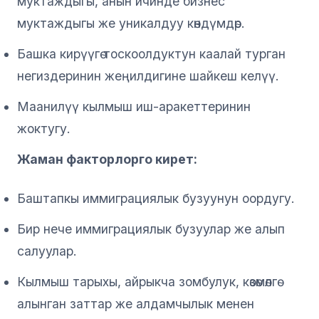
муктаждыгы, анын ичинде бизнес
муктаждыгы же уникалдуу көндүмдөр.
Башка кирүүгө тоскоолдуктун каалай турган
негиздеринин жеңилдигине шайкеш келүү.
Маанилүү кылмыш иш-аракеттеринин
жоктугу.
Жаман факторлорго кирет:
Баштапкы иммиграциялык бузуунун оордугу.
Бир нече иммиграциялык бузуулар же алып
салуулар.
Кылмыш тарыхы, айрыкча зомбулук, көзөмөлгө
алынган заттар же алдамчылык менен