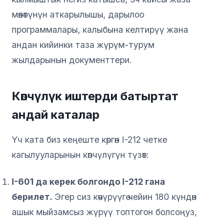
мөөнөтүнүн аткарылышы, дарылоо
программалары, калыбына келтирүү жана
андан кийинки таза жүрүм-турум
жылдарынын документтери.
Көпчүлүк иштерди батыртат
андай каталар
Үч ката биз кеңеште көргөн I-212 четке
кагылууларынын көпчүлүгүн түзөт:
I-601 да керек болгондо I-212 гана
берилет.
Эгер сиз көчүрүүгө чейин 180 күндөн
ашык мыйзамсыз жүрүү топтогон болсоңуз,