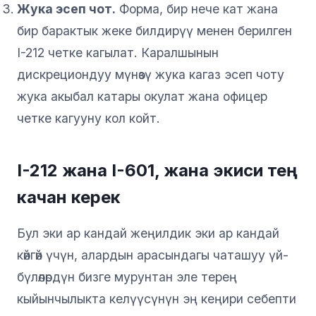
Жука эсеп чот.
Форма, бир нече кат жана
бир барактык жеке билдирүү менен берилген
I-212 четке кагылат. Каралшынын
дискрециондуу мүнөзү жука кагаз эсеп чоту
жука акыбал катары окулат жана офицер
четке кагууну кол койт.
I-212 жана I-601, жана экиси тең
качан керек
Бул эки ар кандай жеңилдик эки ар кандай
көйгөй үчүн, алардын арасындагы чаташуу үй-
бүлөлөрдүн бизге мурунтан эле терең
кыйынчылыкта келүүсүнүн эң кеңири себепти