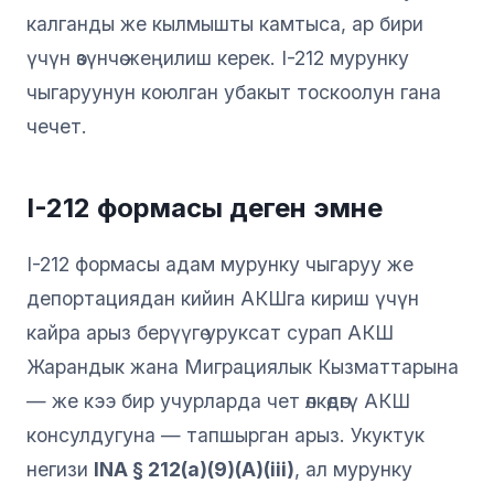
калганды же кылмышты камтыса, ар бири
үчүн өзүнчө жеңилиш керек. I-212 мурунку
чыгаруунун коюлган убакыт тоскоолун гана
чечет.
I-212 формасы деген эмне
I-212 формасы адам мурунку чыгаруу же
депортациядан кийин АКШга кириш үчүн
кайра арыз берүүгө уруксат сурап АКШ
Жарандык жана Миграциялык Кызматтарына
— же кээ бир учурларда чет өлкөдөгү АКШ
консулдугуна — тапшырган арыз. Укуктук
негизи
INA § 212(a)(9)(A)(iii)
, ал мурунку