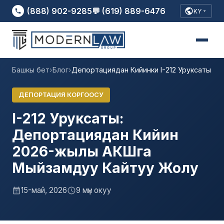
(888) 902-9285
💬 (619) 889-6476
KY
Башкы бет
›
Блог
›
Депортациядан Кийинки I-212 Уруксаты
ДЕПОРТАЦИЯ КОРГООСУ
I-212 Уруксаты:
Депортациядан Кийин
2026-жылы АКШга
Мыйзамдуу Кайтуу Жолу
15-май, 2026
9 мүн окуу