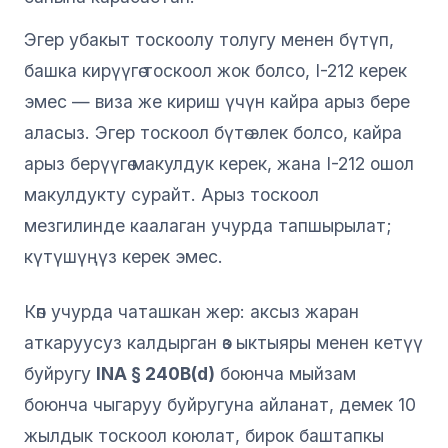
Эгер убакыт тоскоолу толугу менен бүтүп,
башка кирүүгө тоскоол жок болсо, I-212 керек
эмес — виза же кириш үчүн кайра арыз бере
аласыз. Эгер тоскоол бүтө элек болсо, кайра
арыз берүүгө макулдук керек, жана I-212 ошол
макулдукту сурайт. Арыз тоскоол
мезгилинде каалаган учурда тапшырылат;
күтүшүңүз керек эмес.
Көп учурда чаташкан жер: аксыз жаран
аткаруусуз калдырган өз ыктыяры менен кетүү
буйругу
INA § 240B(d)
боюнча мыйзам
боюнча чыгаруу буйругуна айланат, демек 10
жылдык тоскоол коюлат, бирок баштапкы