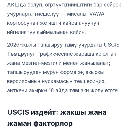
АКШда болуп, өзгөртүүгө тийиштиги бар сейрек
учурларга тиешелүү — мисалы, VAWA
коргоосунан же ишти кайра ачуунун
ийгиликтүү кыймылынан кийин.
2026-жылы тапшыруу төлөмү учурдагы USCIS
Төлөмдөрүнун Графикчесине жараша коюлган
жана мезгил-мезгили менен жаңыланат;
тапшыруудан мурун форма эң акыркы
версиясынын нускамасын текшериңиз,
анткени акыркы 18 айда төлөм эки жолу өзгөргөн.
USCIS издейт: жакшы жана
жаман факторлор