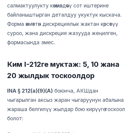
салмактуулукту көзөмөлдөөчү сот иштерине
байланыштырган деталдуу укуктук кыскача.
Форма өкмөттөн дискрециялык жактан көрсөтүү
суроо, жана дискреция жазууда жеңилген,
формасында эмес.
Ким I-212ге муктаж: 5, 10 жана
20 жылдык тоскоолдор
INA § 212(a)(9)(A)
боюнча, АКШдан
чыгарылган аксыз жаран чыгаруунун абалына
жараша белгилүү жылдар бою кирүүгө тоскоол
болот: