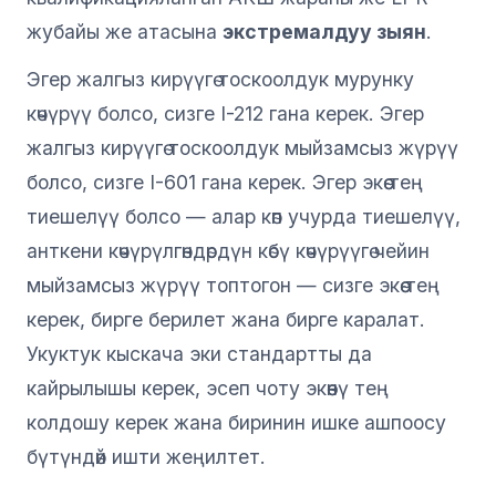
жубайы же атасына
экстремалдуу зыян
.
Эгер жалгыз кирүүгө тоскоолдук мурунку
көчүрүү болсо, сизге I-212 гана керек. Эгер
жалгыз кирүүгө тоскоолдук мыйзамсыз жүрүү
болсо, сизге I-601 гана керек. Эгер экөө тең
тиешелүү болсо — алар көп учурда тиешелүү,
анткени көчүрүлгөндөрдүн көбү көчүрүүгө чейин
мыйзамсыз жүрүү топтогон — сизге экөө тең
керек, бирге берилет жана бирге каралат.
Укуктук кыскача эки стандартты да
кайрылышы керек, эсеп чоту экөөнү тең
колдошу керек жана биринин ишке ашпоосу
бүтүндөй ишти жеңилтет.