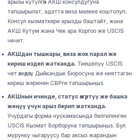
арызы күтүлгөн АКШ консулдугуна
тапшырылат, адатта виза маекке коштолуп.
Консул кызматкери арызды баштайт, жана
АКШ Кутум жана Чек ара Коргоо же USCIS
чечет.
АКШдан тышкары, виза жок парал же
кириш издеп жатканда.
Тиешелүү USCIS
чет өлкөдөгү Дыйкандык Бюросуна же нияттаган
кириш жеринен CBPге тапшырыңыз.
АКШнын ичинде, статус өзгөртүү же башка
жеңүү үчүн арыз берип жатканда.
Учурдагы форма нускамасында белгиленген
USCIS Кызмат Борборуна тапшырыңыз. Бул
мурунку чыгаруусу бар аксыз жарандын