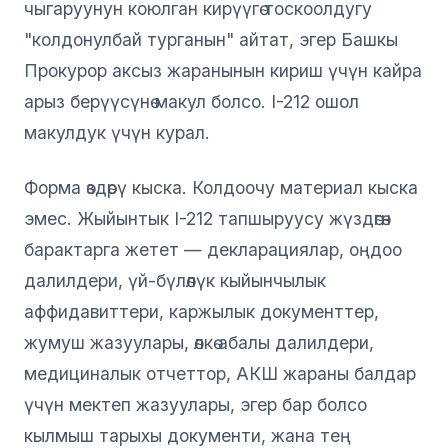
чыгаруунун коюлган кирүүгө тоскоолдугу
"колдонулбай турганын" айтат, эгер Башкы
Прокурор аксыз жаранынын кириш үчүн кайра
арыз берүүсүнө макул болсо. I-212 ошол
макулдук үчүн курал.
Форма өздөрү кыска. Колдоочу материал кыска
эмес. Жыйынтык I-212 тапшыруусу жүздөгөн
барактарга жетет — декларациялар, оңдоо
далилдери, үй-бүлөлүк кыйынчылык
аффидавиттери, каржылык документтер,
жумуш жазуулары, өлкө абалы далилдери,
медициналык отчеттор, АКШ жараны балдар
үчүн мектеп жазуулары, эгер бар болсо
кылмыш тарыхы документи, жана тең