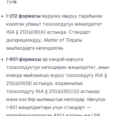
түзөт.
I-212 формасы
мурунку көчүрүү тарабынан
коюлган убакыт тоскоолдугун жеңилдетет
INA § 212(a)(9)(A) астында. Стандарт
дискрециондуу,
Matter of Tin
дагы
акыбалдарга негизделген.
I-601 формасы
ар кандай кирүүгө
тоскоолдуктун негиздерин жеңилдетет, анын
ичинде мыйзамсыз жүрүү тоскоолдугу INA §
212(a)(9)(B) астында, алдамчылык
тоскоолдугу INA § 212(a)(6)(C)(i) астында
жана кээ бир кылмыштык негиздер. Көпчүлүк
I-601 жеңилдиктери үчүн стандарт —
квалификацияланган АКШ жараны же LPR