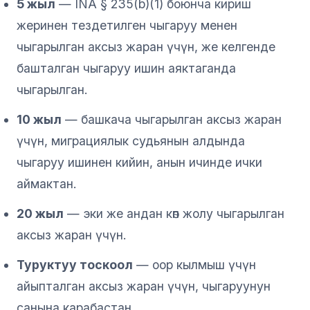
5 жыл
— INA § 235(b)(1) боюнча кириш
жеринен тездетилген чыгаруу менен
чыгарылган аксыз жаран үчүн, же келгенде
башталган чыгаруу ишин аяктаганда
чыгарылган.
10 жыл
— башкача чыгарылган аксыз жаран
үчүн, миграциялык судьянын алдында
чыгаруу ишинен кийин, анын ичинде ички
аймактан.
20 жыл
— эки же андан көп жолу чыгарылган
аксыз жаран үчүн.
Туруктуу тоскоол
— оор кылмыш үчүн
айыпталган аксыз жаран үчүн, чыгаруунун
санына карабастан.