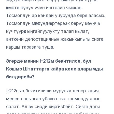
өкмөттөн өтүнүү үчүн иштелип чыккан.
Тосмолдун ар кандай учурунда бере аласыз.
Тосмолдун мөөнөтүндө эртерээк берүү көбүнчө
күчтүүрөөк ыңгайлуулукту талап кылат,
анткени депортациянын жакынкылыгы сизге
каршы таразага түшөт.
Эгерде менин I-212м бекитилсе, бул
Кошмо Штаттарга кайра келе аларымды
билдиреби?
I-212нын бекитилиши мурунку депортация
менен салынган убакыттык тосмолду алып
салат. Ал өзү сизди киргизбейт. Сизге дагы