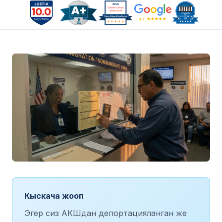
Кыскача жооп
Эгер сиз АКШдан депортацияланган же