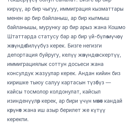
кирүү, ар бир чыгуу, иммиграция кызматтары
менен ар бир байланыш, ар бир кылмыш
байланышы, мурунку ар бир арыз жана Кошмо
Штаттарда статусу бар ар бир үй-бүлө мүчөсү
жөнүндө билүүбүз керек. Бизге негизги
депортация буйругу, келүү жөнүндө эскертүү,
иммиграциялык соттун досьеси жана
консулдук жазуулар керек. Андан кийин биз
киришке тыюу салуу картасын түзөбүз —
кайсы тосмолор колдонулат, кайсыл
изинденүүлөр керек, ар бири үчүн мөөнөт кандай
көрүнөт жана иш азыр берилет же күтүү
керекпи.