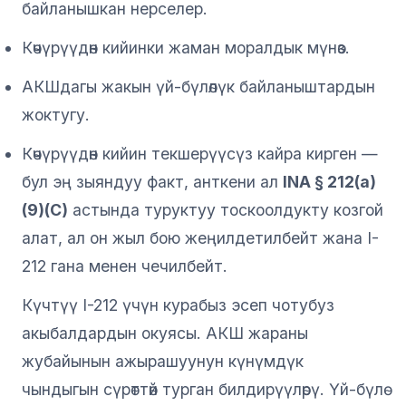
байланышкан нерселер.
Көчүрүүдөн кийинки жаман моралдык мүнөз.
АКШдагы жакын үй-бүлөлүк байланыштардын
жоктугу.
Көчүрүүдөн кийин текшерүүсүз кайра кирген —
бул эң зыяндуу факт, анткени ал
INA § 212(a)
(9)(C)
астында туруктуу тоскоолдукту козгой
алат, ал он жыл бою жеңилдетилбейт жана I-
212 гана менен чечилбейт.
Күчтүү I-212 үчүн курабыз эсеп чотубуз
акыбалдардын окуясы. АКШ жараны
жубайынын ажырашуунун күнүмдүк
чындыгын сүрөттөй турган билдирүүлөрү. Үй-бүлө