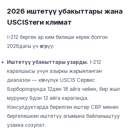
2026 иштетүү убакыттары жана
USCISтеги климат
I-212 берген ар ким билиши керек болгон
2026дагы үч өзгөрүү:
Иштетүү убакыттары узарды.
I-212
каралшысы үчүн азыркы жарыяланган
диапазон — көпчүлүк USCIS Сервис
Борборлорунда 12ден 18 айга чейин, бир жыл
мурунку 9дон 12 айга караганда.
Консулдуктарда берилген иштер CBP менен
биргелешкен иштетүү агымына байланыштуу
узакка созулат.