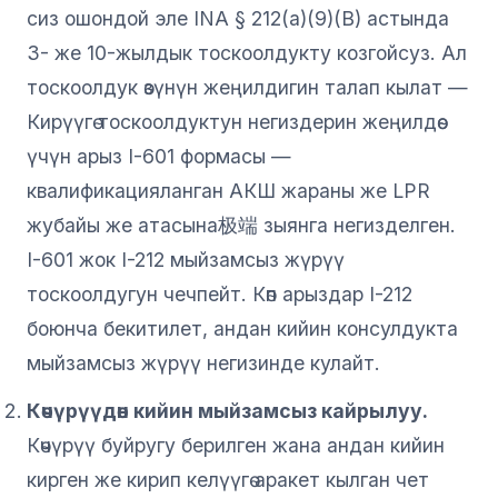
сиз ошондой эле INA § 212(a)(9)(B) астында
3- же 10-жылдык тоскоолдукту козгойсуз. Ал
тоскоолдук өзүнүн жеңилдигин талап кылат —
Кирүүгө тоскоолдуктун негиздерин жеңилдөө
үчүн арыз I-601 формасы —
квалификацияланган АКШ жараны же LPR
жубайы же атасына极端 зыянга негизделген.
I-601 жок I-212 мыйзамсыз жүрүү
тоскоолдугун чечпейт. Көп арыздар I-212
боюнча бекитилет, андан кийин консулдукта
мыйзамсыз жүрүү негизинде кулайт.
Көчүрүүдөн кийин мыйзамсыз кайрылуу.
Көчүрүү буйругу берилген жана андан кийин
кирген же кирип келүүгө аракет кылган чет