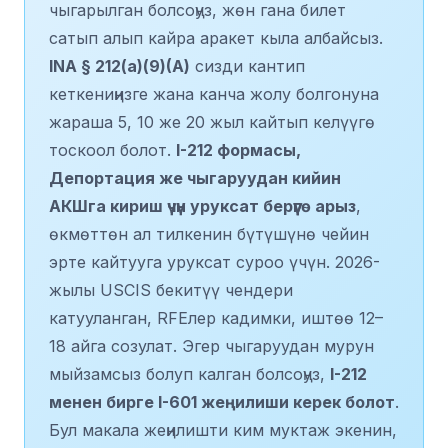
чыгарылган болсоңуз, жөн гана билет
сатып алып кайра аракет кыла албайсыз.
INA § 212(a)(9)(A)
сизди кантип
кеткениңизге жана канча жолу болгонуна
жараша 5, 10 же 20 жыл кайтып келүүгө
тоскоол болот.
I-212 формасы,
Депортация же чыгаруудан кийин
АКШга кириш үчүн уруксат берүүгө арыз
,
өкмөттөн ал тилкенин бүтүшүнө чейин
эрте кайтууга уруксат суроо үчүн. 2026-
жылы USCIS бекитүү чендери
катууланган, RFEлер кадимки, иштөө 12–
18 айга созулат. Эгер чыгаруудан мурун
мыйзамсыз болуп калган болсоңуз,
I-212
менен бирге I-601 жеңилиши керек болот
.
Бул макала жеңилишти ким муктаж экенин,