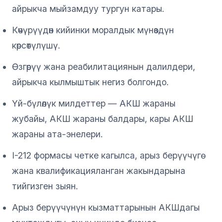
айрыкча мыйзамдуу тургун катары.
Көчүрүүдөн кийинки моралдык мүнөздүн
көрсөтүлүшү.
Өзгөрүү жана реабилитациянын далилдери,
айрыкча кылмыштык негиз болгондо.
Үй-бүлөлүк милдеттер — АКШ жараны
жубайы, АКШ жараны балдары, кары АКШ
жараны ата-энелери.
I-212 формасы четке кагылса, арыз берүүчүгө
жана квалификацияланган жакындарына
тийгизген зыян.
Арыз берүүчүнүн кызматтарынын АКШдагы