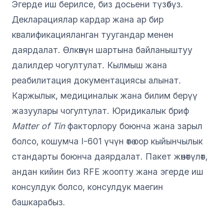
Эгерде иш берилсе, биз досьени түзөбүз.
Декларациялар кардар жана ар бир
квалификацияланган туугандар менен
даярдалат. Өлкөнүн шартына байланыштуу
далилдер чогултулат. Кылмыш жана
реабилитация документациясы алынат.
Каржылык, медициналык жана билим берүү
жазуулары чогултулат. Юридикалык бриф
Matter of Tin
факторлору боюнча жана зарыл
болсо, кошумча I-601 үчүн өтө оор кыйынчылык
стандарты боюнча даярдалат. Пакет жөнөтүлөт,
андан кийин биз RFE жоопту жана эгерде иш
консулдук болсо, консулдук маегин
башкарабыз.