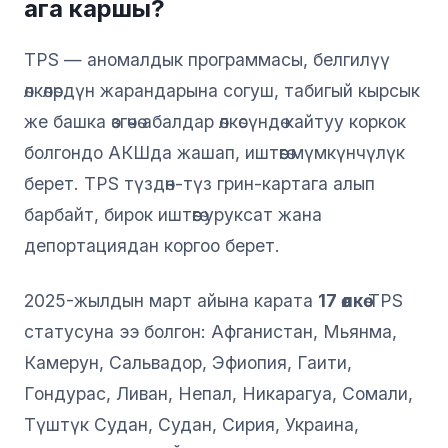
ага каршы?
TPS — аномалдык программасы, белгилүү
өлкөлөрдүн жарандарына согуш, табигый кырсык
же башка өзгөчө абалдар өлкөсүндө кайтуу коркок
болгондо АКШда жашап, иштөөгө мүмкүнчүлүк
берет. TPS түздөн-түз грин-картага алып
барбайт, бирок иштөөгө уруксат жана
депортациядан коргоо берет.
2025-жылдын март айына карата
17 өлкө
TPS
статусуна ээ болгон: Афганистан, Мьянма,
Камерун, Сальвадор, Эфиопия, Гаити,
Гондурас, Ливан, Непал, Никарагуа, Сомали,
Түштүк Судан, Судан, Сирия, Украина,