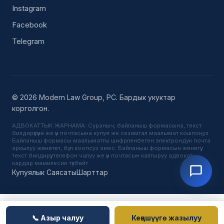
Instagram
Facebook
Telegram
© 2026 Modern Law Group, PC. Бардык укуктар
корголгон.
АДВОКАТТЫК ЖАРНАМА: Сураныч, байланыш формасына, текст
билдирүүсүнө же үн почтасына купуя же сезимтал маалымат кошпоңуз.
Байланыш формасы маалыматты шифрленбеген электрондук почта
аркылуу жөнөтөт, бул коопсуз эмес. Байланыш формасын жөнөтүү,
текст билдирүү, телефон чалуу же үн почтасын калтыруу адвокат-
кардар мамилесин түзбөйт.
Купуялык Саясаты
Шарттар
📞 Азыр чалуу
Кеңешүүгө жазылуу