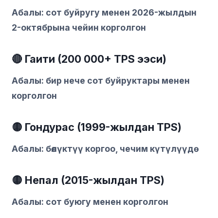
Абалы: сот буйругу менен 2026-жылдын
2-октябрына чейин корголгон
🔴 Гаити (200 000+ TPS ээси)
Абалы: бир нече сот буйруктары менен
корголгон
🟡 Гондурас (1999-жылдан TPS)
Абалы: бөлүктүү коргоо, чечим күтүлүүдө
🟡 Непал (2015-жылдан TPS)
Абалы: сот буюгу менен корголгон