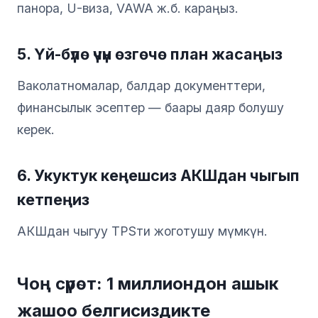
панора, U-виза, VAWA ж.б. караңыз.
5. Үй-бүлө үчүн өзгөчө план жасаңыз
Ваколатномалар, балдар документтери,
финансылык эсептер — баары даяр болушу
керек.
6. Укуктук кеңешсиз АКШдан чыгып
кетпеңиз
АКШдан чыгуу TPSти жоготушу мүмкүн.
Чоң сүрөт: 1 миллиондон ашык
жашоо белгисиздикте