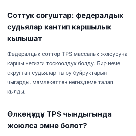
Соттук согуштар: федералдык
судьялар кантип каршылык
кылышат
Федералдык соттор TPS массалык жоюусуна
каршы негизги тоскоолдук болду. Бир нече
округтан судьялар тыюу буйруктарын
чыгарды, мамлекеттен негиздеме талап
кылды.
Өлкөңүздүн TPS чындыгында
жоюлса эмне болот?