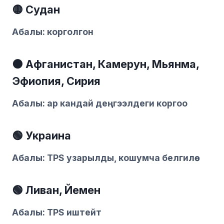
🟡 Судан
Абалы: корголгон
🟠 Афганистан, Камерун, Мьянма,
Эфиопия, Сирия
Абалы: ар кандай деңгээлдеги коргоо
🟢 Украина
Абалы: TPS узарылды, кошумча белгилөө
🟢 Ливан, Йемен
Абалы: TPS иштейт