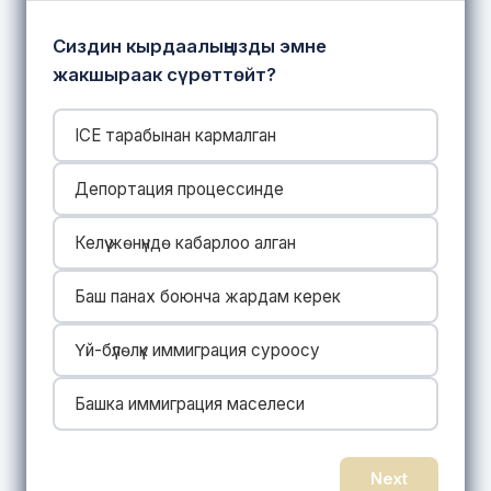
Сиздин кырдаалыңызды эмне
жакшыраак сүрөттөйт?
ICE тарабынан кармалган
Депортация процессинде
Келүү жөнүндө кабарлоо алган
Баш панах боюнча жардам керек
Үй-бүлөлүк иммиграция суроосу
Башка иммиграция маселеси
Next