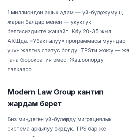
1 миллиондон ашык адам — үй-бүлө, жумуш,
жаран балдар менен — укуктук
белгисиздикте жашайт. Көбү 20-35 жыл
АКШда. «Убактылуу» программасы муундар
үчүн жалгыз статус болду. TPSти жоюу — жөн
гана бюрократия эмес. Жашоолорду
талкалоо.
Modern Law Group кантип
жардам берет
Биз миңдеген үй-бүлөлөрдү миграциялык
система аркылуу өткөрдүк. TPS бар же