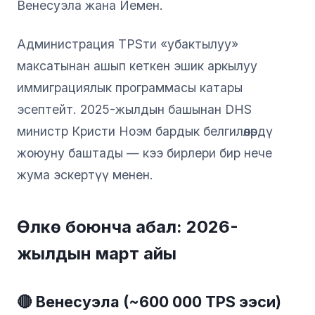
Венесуэла жана Йемен.
Администрация TPSти «убактылуу»
максатынан ашып кеткен эшик аркылуу
иммиграциялык программасы катары
эсептейт. 2025-жылдын башынан DHS
министр Кристи Ноэм бардык белгилөөлөрдү
жоюуну баштады — кээ бирлери бир нече
жума эскертүү менен.
Өлкө боюнча абал: 2026-
жылдын март айы
🔴 Венесуэла (~600 000 TPS ээси)