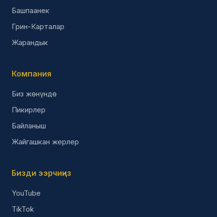
Башпаанек
Грин-Карталар
Жарандык
Компания
Биз жөнүндө
Пикирлер
Байланыш
Жайгашкан жерлер
Бизди ээрчиңиз
YouTube
TikTok