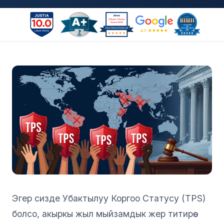
Эгер сизде Убактылуу Коргоо Статусу (TPS)
болсо, акыркы жыл мыйзамдык жер титирөө