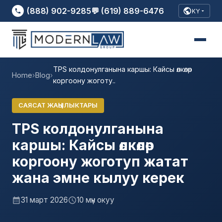
(888) 902-9285
💬 (619) 889-6476
KY
TPS колдонулганына каршы: Кайсы өлкөлөр
Home
›
Blog
›
коргоону жоготу..
САЯСАТ ЖАҢЫЛЫКТАРЫ
TPS колдонулганына
каршы: Кайсы өлкөлөр
коргоону жоготуп жатат
жана эмне кылуу керек
31 март 2026
10 мүн окуу