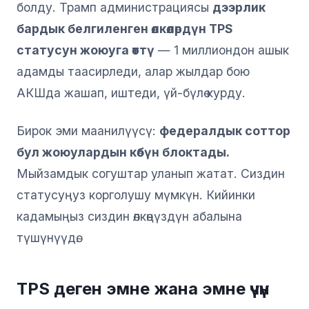
болду. Трамп администрациясы
дээрлик
бардык белгиленген өлкөлөрдүн TPS
статусун жоюуга өттү
— 1 миллиондон ашык
адамды таасирледи, алар жылдар бою
АКШда жашап, иштеди, үй-бүлө курду.
Бирок эми маанилүүсү:
федералдык соттор
бул жоюулардын көбүн блоктады.
Мыйзамдык согуштар уланып жатат. Сиздин
статусуңуз корголушу мүмкүн. Кийинки
кадамыңыз сиздин өлкөңүздүн абалына
түшүнүүдө.
TPS деген эмне жана эмне үчүн