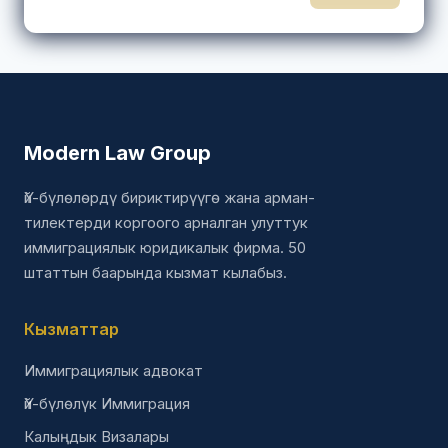
Modern Law Group
Үй-бүлөлөрдү бириктирүүгө жана арман-
тилектерди коргоого арналган улуттук
иммиграциялык юридикалык фирма. 50
штаттын баарында кызмат кылабыз.
Кызматтар
Иммиграциялык адвокат
Үй-бүлөлүк Иммиграция
Калыңдык Визалары