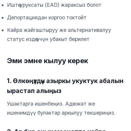
Иштөө уруксаты (EAD) жараксыз болот
Депортациядан коргоо токтойт
Кайра жайгаштыруу же альтернативалуу
статус издөө үчүн убакыт берилет
Эми эмне кылуу керек
1. Өлкөңүздүн азыркы укуктук абалын
ырастап алыңыз
Ушактарга ишенбеңиз. Адвокат же
ишенимдүү булактар аркылуу текшериңиз.