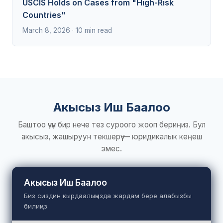
USCIS Holds on Cases from "High-Risk
Countries"
March 8, 2026 · 10 min read
Акысыз Иш Баалоо
Баштоо үчүн бир нече тез суроого жооп бериңиз. Бул
акысыз, жашыруун текшерүү — юридикалык кеңеш
эмес.
Акысыз Иш Баалоо
Биз сиздин кырдаалыңызда жардам бере алабызбы
билиңиз