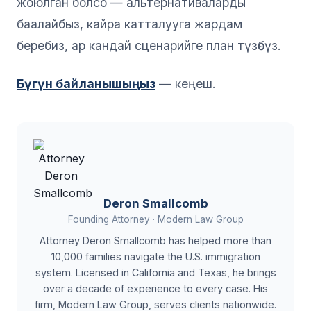
жоюлган болсо — альтернативаларды
баалайбыз, кайра катталууга жардам
беребиз, ар кандай сценарийге план түзөбүз.
Бүгүн байланышыңыз
— кеңеш.
Deron Smallcomb
Founding Attorney · Modern Law Group
Attorney Deron Smallcomb has helped more than
10,000 families navigate the U.S. immigration
system. Licensed in California and Texas, he brings
over a decade of experience to every case. His
firm, Modern Law Group, serves clients nationwide.