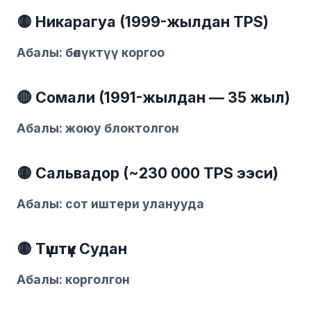
🟡 Никарагуа (1999-жылдан TPS)
Абалы: бөлүктүү коргоо
🔴 Сомали (1991-жылдан — 35 жыл)
Абалы: жоюу блоктолгон
🟡 Сальвадор (~230 000 TPS ээси)
Абалы: сот иштери уланууда
🟡 Түштүк Судан
Абалы: корголгон