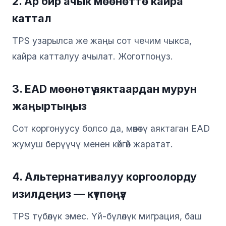
2. Ар бир ачык мөөнөттө кайра
каттал
TPS узарылса же жаңы сот чечим чыкса,
кайра катталуу ачылат. Жоготпоңуз.
3. EAD мөөнөтү аяктаардан мурун
жаңыртыңыз
Сот коргонуусу болсо да, мөөнөтү аяктаган EAD
жумуш берүүчү менен көйгөй жаратат.
4. Альтернативалуу коргоолорду
изилдеңиз — күтпөңүз
TPS түбөлүк эмес. Үй-бүлөлүк миграция, баш