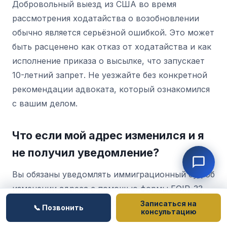
Добровольный выезд из США во время
рассмотрения ходатайства о возобновлении
обычно является серьёзной ошибкой. Это может
быть расценено как отказ от ходатайства и как
исполнение приказа о высылке, что запускает
10-летний запрет. Не уезжайте без конкретной
рекомендации адвоката, который ознакомился
с вашим делом.
Что если мой адрес изменился и я
не получил уведомление?
Вы обязаны уведомлять иммиграционный суд об
изменении адреса с помощью формы EOIR-33.
Если вы не обновили адрес, а суд направил
Записаться на
📞 Позвонить
консультацию
уведомление по старому адресу, суды, как