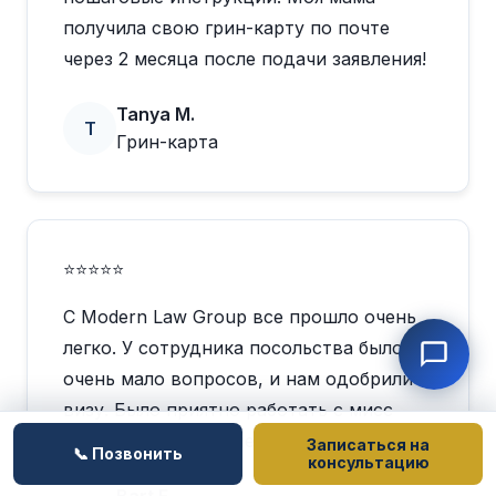
получила свою грин-карту по почте
через 2 месяца после подачи заявления!
Tanya M.
T
Грин-карта
⭐⭐⭐⭐⭐
С Modern Law Group все прошло очень
легко. У сотрудника посольства было
очень мало вопросов, и нам одобрили
визу. Было приятно работать с мисс
Роуз, нашим кейс-менеджером.
Записаться на
📞 Позвонить
консультацию