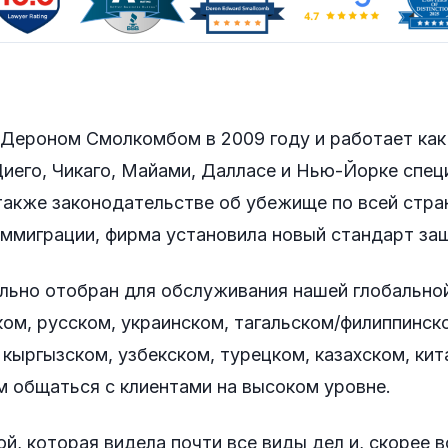
 Дероном Смолкомбом в 2009 году и работает как
Диего, Чикаго, Майами, Далласе и Нью-Йорке спец
также законодательстве об убежище по всей стран
ммиграции, фирма установила новый стандарт за
льно отобран для обслуживания нашей глобально
ском, русском, украинском, тагальском/филиппинск
 кыргызском, узбекском, турецком, казахском, ки
ам общаться с клиентами на высоком уровне.
й, которая видела почти все виды дел и, скорее в