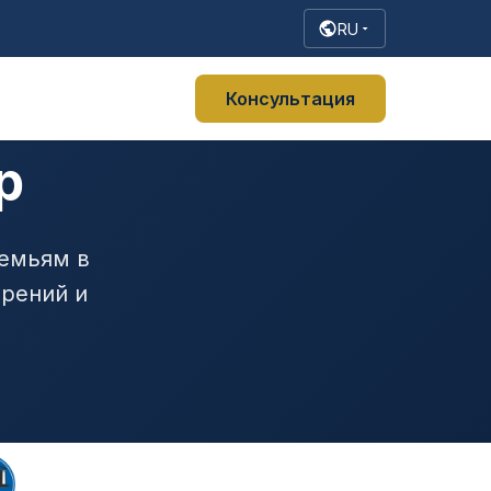
RU
Консультация
p
семьям в
рений и