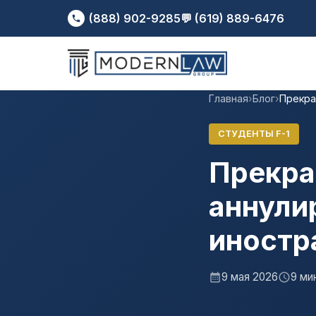
(888) 902-9285
💬 (619) 889-6476
Главная
›
Блог
›
Прекра
СТУДЕНТЫ F-1
Прекра
аннулир
иностр
9 мая 2026
9 ми