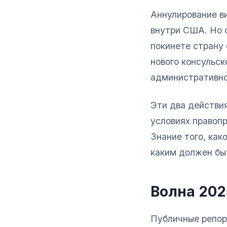
Аннулирование ви
внутри США. Но 
покинете страну 
нового консульск
административно
Эти два действи
условиях правоп
Знание того, как
каким должен бы
Волна 202
Публичные репор