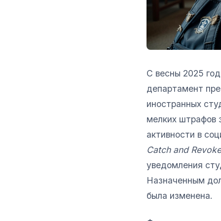
С весны 2025 го
департамент пр
иностранных сту
мелких штрафов 
активности в со
Catch and Revok
уведомления студ
Назначенным дол
была изменена.