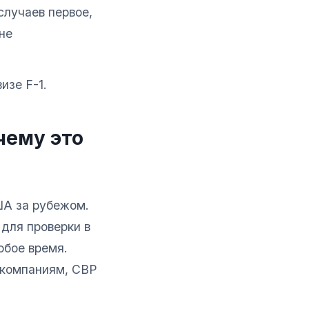
случаев первое,
не
изе F-1.
чему это
ША за рубежом.
для проверки в
юбое время.
акомпаниям, CBP