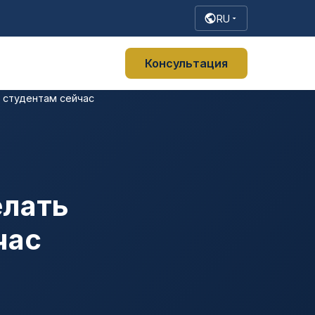
RU
Консультация
м студентам сейчас
елать
час