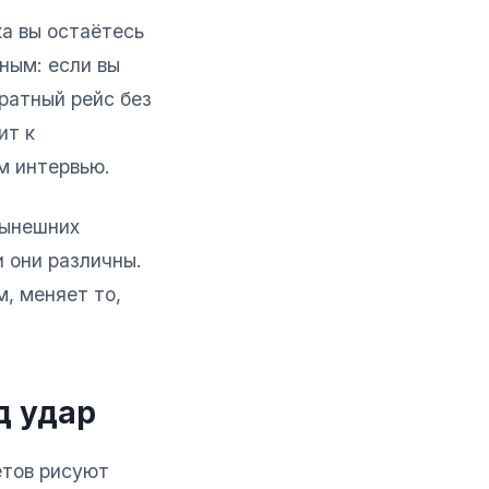
ка вы остаётесь
ным: если вы
братный рейс без
ит к
м интервью.
нынешних
 они различны.
м, меняет то,
д удар
етов рисуют