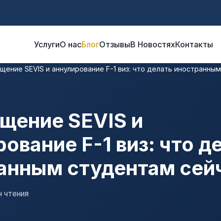
Услуги
О нас
Блог
Отзывы
В Новостях
Контакты
щение SEVIS и аннулирование F-1 виз: что делать иностранны
щение SEVIS и
ование F-1 виз: что д
анным студентам сей
н чтения