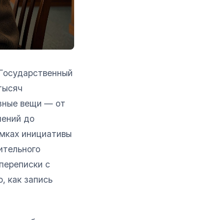
 Государственный
тысяч
зные вещи — от
нений до
амках инициативы
ительного
переписки с
, как запись