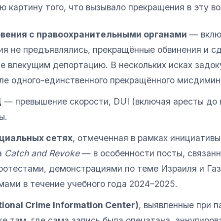
 картину того, что вызывало прекращения в эту во
вения с правоохранительными органами
— включ
ия не предъявлялись, прекращённые обвинения и сд
не влекущим депортацию. В нескольких исках задо
ле одного-единственного прекращённого мисдимин
Д
— превышение скорости, DUI (включая аресты до п
ы.
оциальных сетях
, отмеченная в рамках инициативы
а
Catch and Revoke
— в особенности посты, связанн
ротестами, демонстрациями по теме Израиля и Газ
мами в течение учебного года 2024–2025.
ional Crime Information Center)
, выявленные при 
е там, где сама запись была опечатана, аннулиров