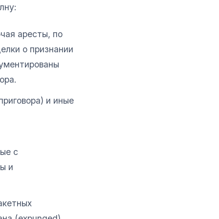
лну:
ая аресты, по
елки о признании
кументированы
ора.
риговора) и иные
ые с
ы и
пакетных
ана (expunged)