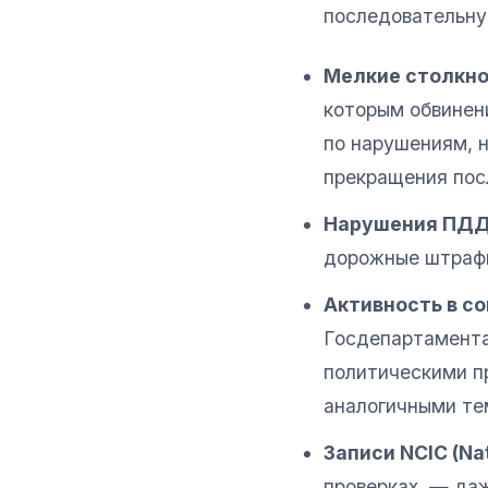
последовательную
Мелкие столкно
которым обвинен
по нарушениям, 
прекращения пос
Нарушения ПД
дорожные штраф
Активность в с
Госдепартамент
политическими п
аналогичными те
Записи NCIC (Nat
проверках, — даж