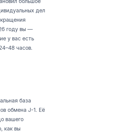
тановил большое
дивидуальных дел
рекращения
26 году вы —
ие у вас есть
 24–48 часов.
ральная база
ов обмена J-1. Её
цо вашего
, как вы