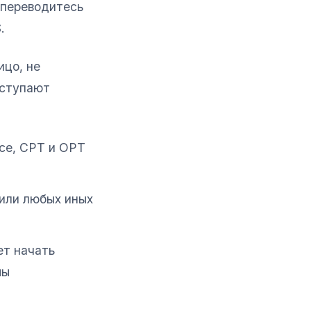
 переводитесь
.
ицо, не
аступают
се, CPT и OPT
 или любых иных
ет начать
мы