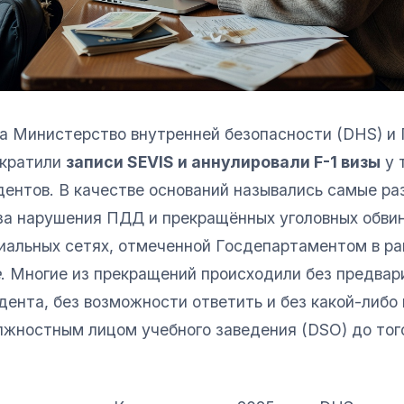
да Министерство внутренней безопасности (DHS) и
екратили
записи SEVIS и аннулировали F-1 визы
у 
дентов. В качестве оснований назывались самые ра
за нарушения ПДД и прекращённых уголовных обви
циальных сетях, отмеченной Госдепартаментом в р
e
. Многие из прекращений происходили без предвар
ента, без возможности ответить и без какой-либо 
жностным лицом учебного заведения (DSO) до того