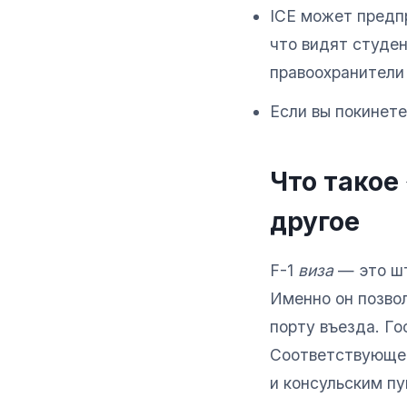
ICE может пред
что видят студен
правоохранители 
Если вы покинете
Что такое
другое
F-1
виза
— это шт
Именно он позвол
порту въезда. Г
Соответствующее
и консульским пу