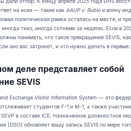
ы дали отпор. К концу апреля 2025 года DHS восс
ответ на иски — такие как
AAUP v. Rubio
и волну ин
зовая политическая рамка осталась на месте, и п
иногда тихо, иногда сотнями за неделю. Если в 20
должны понимать, что такое прекращение SEVIS, как
если оно вас затронет, и что нужно делать в первые
мом деле представляет собой
ние SEVIS
and Exchange Visitor Information System — это феде
отслеживает студентов F-1 и M-1, а также участник
 SEVP в составе ICE. Назначенное должностное ли
ия (DSO) обновляет вашу запись SEVIS по мере того