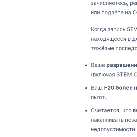
зачисляетесь, р
или подаёте на O
Когда запись SE
находящееся в д
тяжёлые последс
Ваше
разрешени
(включая STEM O
Ваш
I-20 более
льгот.
Считается, что 
накапливать нез
недопустимости.