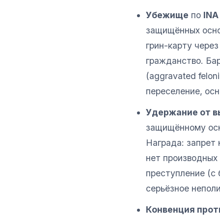
Убежище
по
INA
защищённых основ
грин-карту через
гражданство. Ба
(aggravated felo
переселение, осн
Удержание от 
защищённому осно
Награда: запрет 
нет производных 
преступление (с 
серьёзное неполи
Конвенция прот