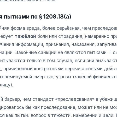
 пытками по § 1208.18(a)
няя форма вреда, более серьёзная, чем преследов
ребует
тяжёлой
боли или страдания, намеренно пр
чения информации, признания, наказания, запугива
нации. Законные санкции не являются пытками. Пс
читываются только в том случае, если они вызываю
д, причинённый конкретными перечисленными дейс
озы неминуемой смертью, угрозы тяжёлой физическо
лицу).
ий барьер, чем стандарт «преследования» в убежищ
цировалось бы как преследование, может или не м
я как пытки; вопрос в тяжести, намерении и цели.