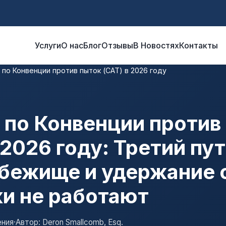
Услуги
О нас
Блог
Отзывы
В Новостях
Контакты
 по Конвенции против пыток (CAT) в 2026 году
 по Конвенции против
 2026 году: Третий пут
убежище и удержание 
и не работают
ения
·
Автор: Deron Smallcomb, Esq.