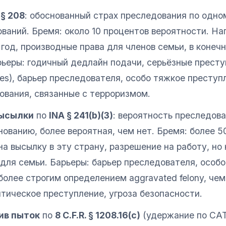
 § 208
: обоснованный страх преследования по одно
аний. Бремя: около 10 процентов вероятности. Наг
 год, производные права для членов семьи, в конеч
рьеры: годичный дедлайн подачи, серьёзные прест
nies), барьер преследователя, особо тяжкое преступ
ования, связанные с терроризмом.
высылки
по
INA § 241(b)(3)
: вероятность преследова
ванию, более вероятная, чем нет. Бремя: более 5
на высылку в эту страну, разрешение на работу, но 
для семьи. Барьеры: барьер преследователя, особ
более строгим определением aggravated felony, че
тическое преступление, угроза безопасности.
ив пыток
по
8 C.F.R. § 1208.16(c)
(удержание по CAT