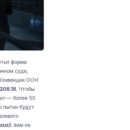
етья форма
онном суде,
 Конвенции ООН
1208.18
. Чтобы
ет
— более 50
о пытки будут
аливого
xus)
: вам не