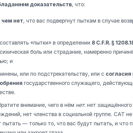
бладанием доказательств
, что:
 чем нет
, что вас подвергнут пыткам в случае воз
 составлять «пытки» в определении
8 C.F.R. § 1208.1
сихическая боль или страдание, намеренно причин
ью; и
инены, или по подстрекательству, или с
согласия
добрения
государственного служащего, действующе
естве.
братите внимание, чего в нём
нет
: нет защищённого
ждений, нет членства в социальной группе. CAT не
 пытать — только то, что вас будут пытать, и что 
ешано или закроет глаза.