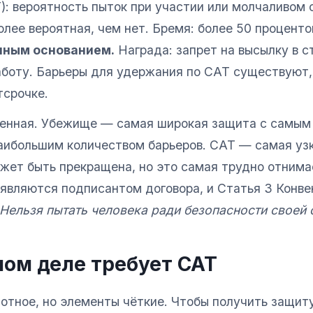
): вероятность пыток при участии или молчаливом 
олее вероятная, чем нет. Бремя: более 50 проценто
нным основанием.
Награда: запрет на высылку в с
аботу. Барьеры для удержания по CAT существуют,
тсрочке.
енная. Убежище — самая широкая защита с самым
аибольшим количеством барьеров. CAT — самая узк
ожет быть прекращена, но это самая трудно отним
являются подписантом договора, и Статья 3 Конве
Нельзя пытать человека ради безопасности своей 
мом деле требует CAT
лотное, но элементы чёткие. Чтобы получить защит