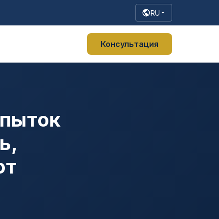
RU
Консультация
 пыток
ь,
от