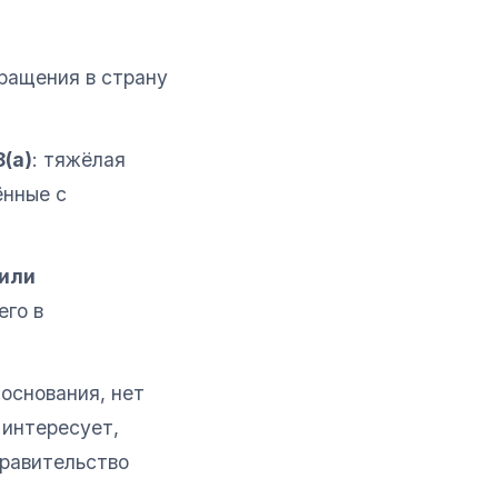
вращения в страну
8(a)
: тяжёлая
ённые с
 или
го в
 основания, нет
 интересует,
правительство