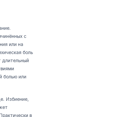
ание.
ичинённых с
ния или на
ихическая боль
т длительный
твиями
й болью или
е. Избиение,
ожет
 Практически в