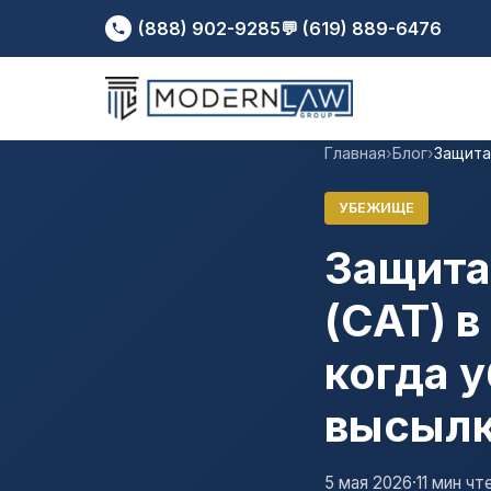
(888) 902-9285
💬 (619) 889-6476
Главная
›
Блог
›
Защита
УБЕЖИЩЕ
Защита
(CAT) в
когда 
высылк
5 мая 2026
·
11 мин чт