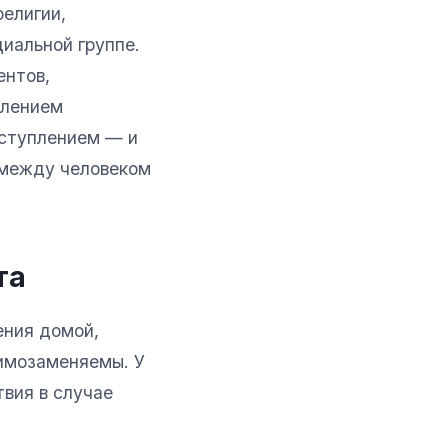
религии,
иальной группе.
ентов,
плением
еступлением — и
т между человеком
та
ения домой,
аимозаменяемы. У
твия в случае