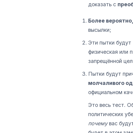
доказать с
прео
Более вероятно,
высылки;
Эти пытки будут
физическая или п
запрещённой цел
Пытки будут прич
молчаливого о
официальном кач
Это весь тест. О
политических убе
почему
вас будут
будет в этом зам