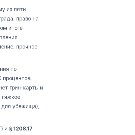
му из пяти
рада: право на
ном итоге
упления
ление, прочное
ния по
0 процентов.
нет грин-карты и
о тяжкое
м для убежища),
) и
§ 1208.17