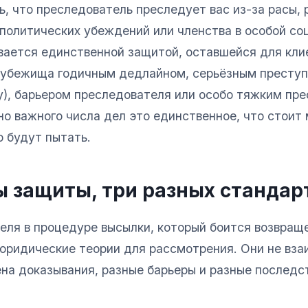
, что преследователь преследует вас из-за расы, 
политических убеждений или членства в особой соц
вается единственной защитой, оставшейся для кли
 убежища годичным дедлайном, серьёзным престу
ny), барьером преследователя или особо тяжким пр
но важного числа дел это единственное, что стои
о будут пытать.
 защиты, три разных стандар
еля в процедуре высылки, который боится возвращ
 юридические теории для рассмотрения. Они не вз
на доказывания, разные барьеры и разные последс