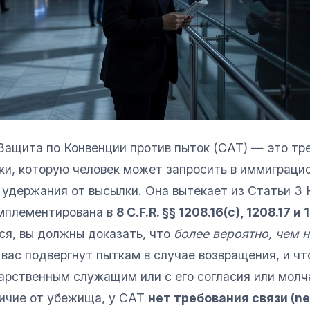
ащита по Конвенции против пыток (CAT) — это тр
ки, которую человек может запросить в иммиграци
 удержания от высылки. Она вытекает из Статьи 3
имплементирована в
8 C.F.R. §§ 1208.16(c), 1208.17 и 
ся, вы должны доказать, что
более вероятно, чем н
вас подвергнут пыткам в случае возвращения, и чт
арственным служащим или с его согласия или молч
личие от убежища, у CAT
нет требования связи (ne