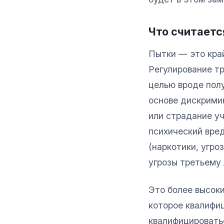
Что считается
Пытки — это край
Регулирование т
целью вроде полу
основе дискрими
или страдание у
психический вре
(наркотики, угр
угрозы третьему 
Это более высок
которое квалифи
квалифицироватьс