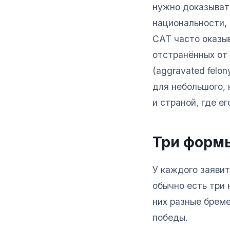
нужно доказывать
национальности, 
CAT часто оказы
отстранённых от
(aggravated felo
для небольшого, 
и страной, где ег
Три формы
У каждого заявит
обычно есть три
них разные бреме
победы.