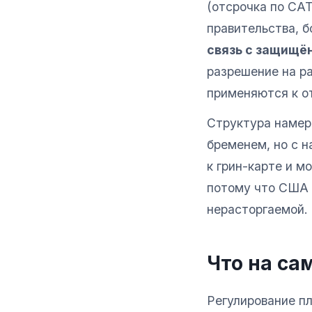
(отсрочка по CAT
правительства, б
связь с защищё
разрешение на р
применяются к о
Структура намер
бременем, но с н
к грин-карте и м
потому что США 
нерасторгаемой.
Что на са
Регулирование п