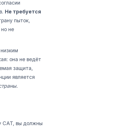
согласии
в.
Не требуется
трану пыток,
 но не
 низким
ая: она не ведёт
аемая защита,
нции является
страны.
у CAT, вы должны