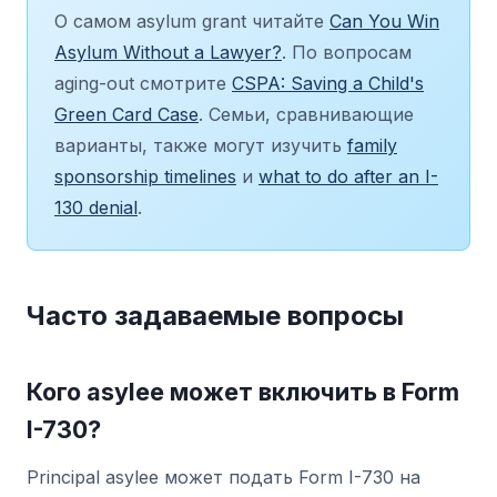
О самом asylum grant читайте
Can You Win
Asylum Without a Lawyer?
. По вопросам
aging-out смотрите
CSPA: Saving a Child's
Green Card Case
. Семьи, сравнивающие
варианты, также могут изучить
family
sponsorship timelines
и
what to do after an I-
130 denial
.
Часто задаваемые вопросы
Кого asylee может включить в Form
I-730?
Principal asylee может подать Form I-730 на