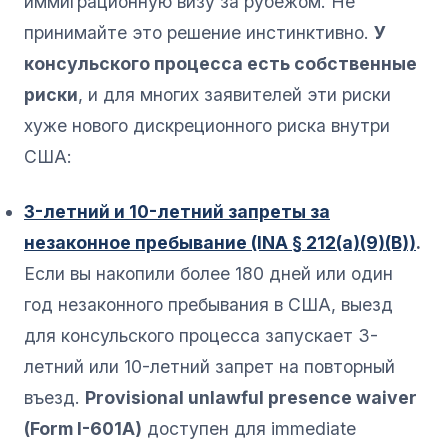
иммиграционную визу за рубежом. Не
принимайте это решение инстинктивно.
У
консульского процесса есть собственные
риски
, и для многих заявителей эти риски
хуже нового дискреционного риска внутри
США:
3-летний и 10-летний запреты за
незаконное пребывание (INA § 212(a)(9)(B))
.
Если вы накопили более 180 дней или один
год незаконного пребывания в США, выезд
для консульского процесса запускает 3-
летний или 10-летний запрет на повторный
въезд.
Provisional unlawful presence waiver
(Form I-601A)
доступен для immediate