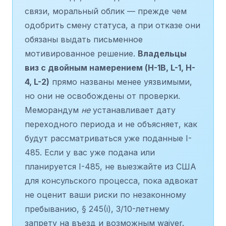
связи, моральный облик — прежде чем
одобрить смену статуса, а при отказе они
обязаны выдать письменное
мотивированное решение.
Владельцы
виз с двойным намерением (H-1B, L-1, H-
4, L-2)
прямо названы менее уязвимыми,
но они не освобождены от проверки.
Меморандум
не
устанавливает дату
переходного периода и не объясняет, как
будут рассматриваться уже поданные I-
485. Если у вас уже подана или
планируется I-485, не выезжайте из США
для консульского процесса, пока адвокат
не оценит ваши риски по незаконному
пребыванию, § 245(i), 3/10-летнему
запрету на въезд и возможным waiver.