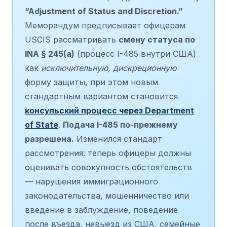
“Adjustment of Status and Discretion.”
Меморандум предписывает офицерам
USCIS рассматривать
смену статуса по
INA § 245(a)
(процесс I-485 внутри США)
как
исключительную, дискреционную
форму защиты, при этом новым
стандартным вариантом становится
консульский процесс через Department
of State
.
Подача I-485 по-прежнему
разрешена.
Изменился стандарт
рассмотрения: теперь офицеры должны
оценивать совокупность обстоятельств
— нарушения иммиграционного
законодательства, мошенничество или
введение в заблуждение, поведение
после въезда, невыезд из США, семейные