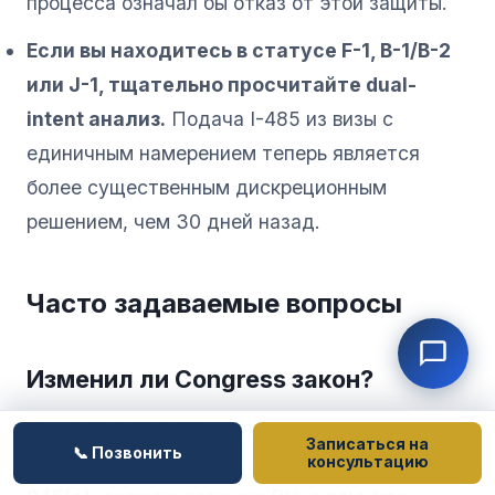
процесса означал бы отказ от этой защиты.
Если вы находитесь в статусе F-1, B-1/B-2
или J-1, тщательно просчитайте dual-
intent анализ.
Подача I-485 из визы с
единичным намерением теперь является
более существенным дискреционным
решением, чем 30 дней назад.
Часто задаваемые вопросы
Изменил ли Congress закон?
Нет. PM-602-0199 является политическим
Записаться на
📞 Позвонить
меморандумом USCIS. Он толкует
INA §
консультацию