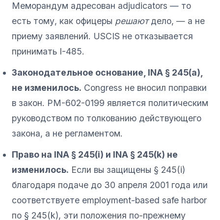
Меморандум адресован adjudicators — то
есть тому, как офицеры
решают
дело, — а не
приему заявлений. USCIS не отказывается
принимать I-485.
Законодательное основание, INA § 245(a),
не изменилось.
Congress не вносил поправки
в закон. PM-602-0199 является политическим
руководством по толкованию действующего
закона, а не регламентом.
Право на INA § 245(i) и INA § 245(k) не
изменилось.
Если вы защищены § 245(i)
благодаря подаче до 30 апреля 2001 года или
соответствуете employment-based safe harbor
по § 245(k), эти положения по-прежнему