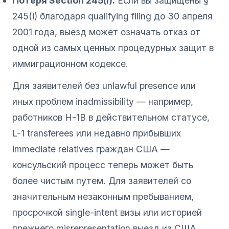
Потеря Section 245(i).
Если вы защищены §
245(i) благодаря qualifying filing до 30 апреля
2001 года, выезд может означать отказ от
одной из самых ценных процедурных защит в
иммиграционном кодексе.
Для заявителей без unlawful presence или
иных проблем inadmissibility — например,
работников H-1B в действительном статусе,
L-1 transferees или недавно прибывших
immediate relatives граждан США —
консульский процесс теперь может быть
более чистым путем. Для заявителей со
значительным незаконным пребыванием,
просрочкой single-intent визы или историей
прежнего misrepresentation выезд из США