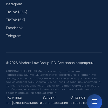
Instagram
TikTok (35K)
TikTok (5K)
Facebook
Telegram
© 2026 Modern Law Group, PC. Все права защищены.
АДВОКАТСКАЯ РЕКЛАМА: Пожалуйста, не включайте
конфиденциальную или деликатную информацию в контактную
форму, текстовое сообщение или голосовую почту. Контактная
форма отправляет информацию по незашифрованной электронной
почте, что небезопасно. Отправка контактной формы, текстового
сообщения, телефонный звонок или голосовое сообщение не
создает отношений адвокат-клиент.
Политика
Условия
Отказ от
конфиденциальности
использования
ответственности