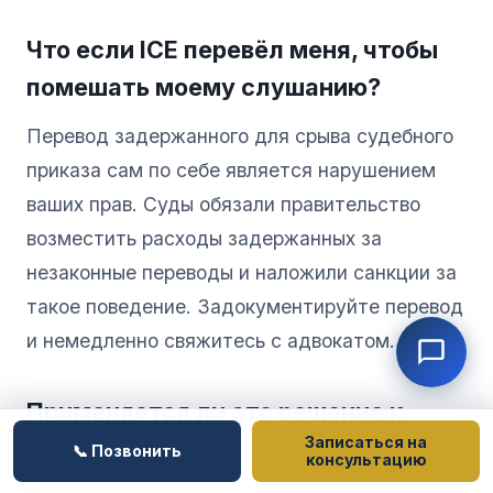
Что если ICE перевёл меня, чтобы
помешать моему слушанию?
Перевод задержанного для срыва судебного
приказа сам по себе является нарушением
ваших прав. Суды обязали правительство
возместить расходы задержанных за
незаконные переводы и наложили санкции за
такое поведение. Задокументируйте перевод
и немедленно свяжитесь с адвокатом.
Применяется ли это решение к
Записаться на
моему делу?
📞 Позвонить
консультацию