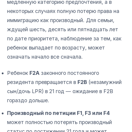
медленную категорию предпочтения, а в
некоторых случаях полную потерю права на
иммиграцию как производный. Для семьи,
ждущей шесть, десять или пятнадцать лет
по дате приоритета, наблюдение за тем, как
ребенок выпадает по возрасту, может
означать начало все сначала.
Ребенок
F2A
законного постоянного
резидента превращается в
F2B
(незамужний
сын/дочь LPR) в 21 год — ожидание в F2B
гораздо дольше.
Производный по петиции F1, F3 или F4
может полностью потерять производный
статус по достижении 21 года и может