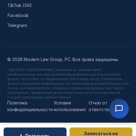
TikTok (5K)
Facebook
Telegram
© 2026 Modern Law Group, PC. Все права защищены.
АДВОКАТСКАЯ РЕКЛАМА: Пожалуйста, не включайте
конфиденциальную или деликатную информацию в контактную
форму, текстовое сообщение или голосовую почту. Контактная
форма отправляет информацию по незашифрованной электронной
почте, что небезопасно. Отправка контактной формы, текстового
сообщения, телефонный звонок или голосовое сообщение не
создает отношений адвокат-клиент.
Политика
Условия
Отказ от
конфиденциальности
использования
ответственности
Записаться на
📞 Позвонить