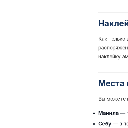
Наклей
Как только 
распоряжени
наклейку эм
Места 
Вы можете 
Манила
— т
Себу
— в п