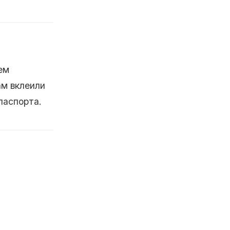
ем
ам вклеили
паспорта.