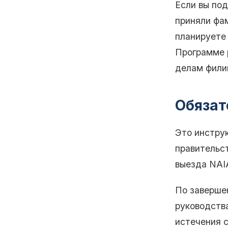
Если вы под
приняли фам
планируете
Программе 
делам фили
Обязат
Это инстру
правительс
выезда NAI
По заверше
руководства
истечения с