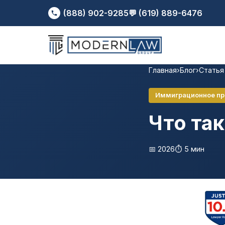
(888) 902-9285
💬 (619) 889-6476
Главная
›
Блог
›
Статья
Иммиграционное пр
Что та
📅 2026
⏱️ 5 мин