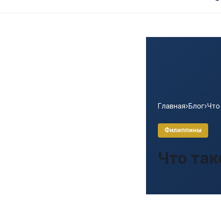
Главная
›
Блог
›
Что
Филиппины
Что та