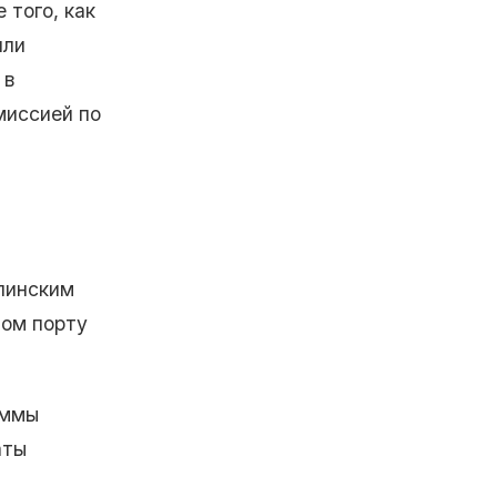
 того, как
или
 в
миссией по
пинским
ном порту
аммы
аты