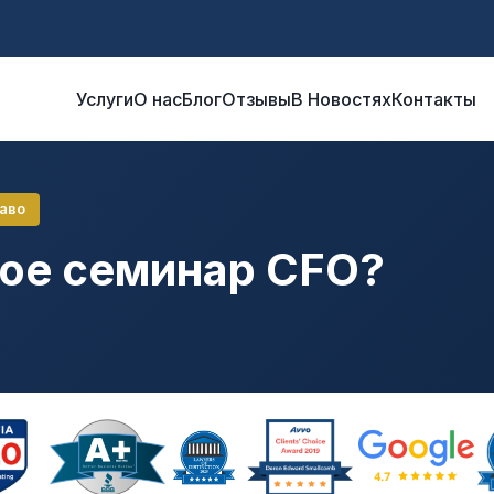
Услуги
О нас
Блог
Отзывы
В Новостях
Контакты
аво
кое семинар CFO?