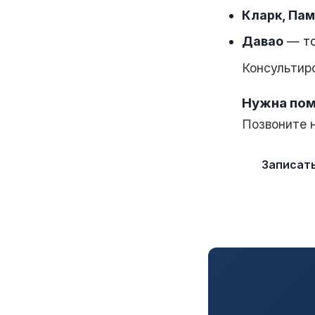
Кларк, Пам
Давао
— то
Консультиро
Нужна пом
Позвоните н
Записат