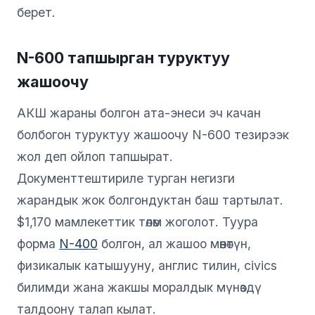
берет.
N-600 тапшырган туруктуу
жашоочу
АКШ жараны болгон ата-энеси эч качан
болбогон туруктуу жашоочу N-600 тезирээк
жол деп ойлоп тапшырат.
Документтештириле турган негизги
жарандык жок болгондуктан баш тартылат.
$1,170 мамлекеттик төлөм жоголот. Туура
форма
N-400
болгон, ал жашоо мөөнөтүн,
физикалык катышууну, англис тилин, civics
билимди жана жакшы моралдык мүнөздү
талдоону талап кылат.