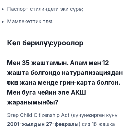
Паспорт стилиндеги эки сүрөт;
Мамлекеттик төлөм.
Көп берилүүчү суроолор
Мен 35 жаштамын. Апам мен 12
жашта болгондо натурализациядан
өткөн жана менде грин-карта болгон.
Мен буга чейин эле АКШ
жаранымынбы?
Эгер Child Citizenship Act (күчүнө кирген күнү
2001-жылдын 27-февралы
) сиз 18 жашка