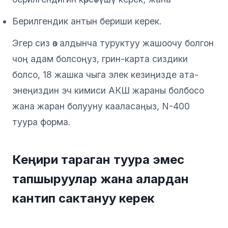
Берилгендик антын бериши керек.
Эгер сиз өз алдынча туруктуу жашоочу болгон
чоң адам болсоңуз, грин-карта сиздики
болсо, 18 жашка чыга элек кезиңизде ата-
энеңиздин эч кимиси АКШ жараны болбосо
жана жаран болууну кааласаңыз, N-400
туура форма.
Кеңири тараган туура эмес
тапшыруулар жана алардан
кантип сактануу керек