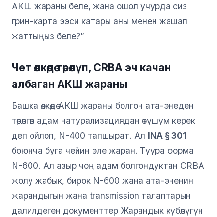
АКШ жараны беле, жана ошол учурда сиз
грин-карта ээси катары аны менен жашап
жаттыңыз беле?”
Чет өлкөдө төрөлүп, CRBA эч качан
албаган АКШ жараны
Башка өлкөдө АКШ жараны болгон ата-энеден
төрөлгөн адам натурализациядан өтүшүм керек
деп ойлоп, N-400 тапшырат. Ал
INA § 301
боюнча буга чейин эле жаран. Туура форма
N-600. Ал азыр чоң адам болгондуктан CRBA
жолу жабык, бирок N-600 жана ата-эненин
жарандыгын жана transmission талаптарын
далилдеген документтер Жарандык күбөлүгүн