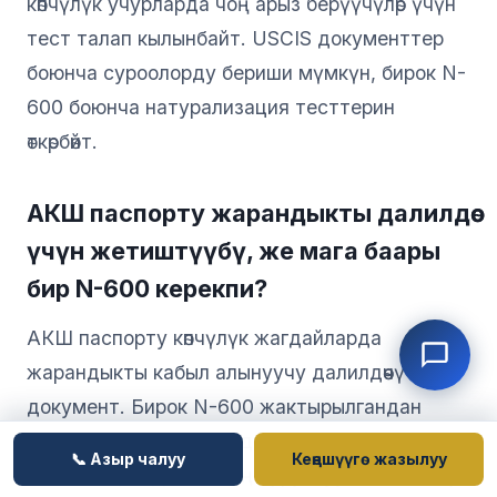
көпчүлүк учурларда чоң арыз берүүчүлөр үчүн
тест талап кылынбайт. USCIS документтер
боюнча суроолорду бериши мүмкүн, бирок N-
600 боюнча натурализация тесттерин
өткөрбөйт.
АКШ паспорту жарандыкты далилдөө
үчүн жетиштүүбү, же мага баары
бир N-600 керекпи?
АКШ паспорту көпчүлүк жагдайларда
жарандыкты кабыл алынуучу далилдөөчү
документ. Бирок N-600 жактырылгандан
кийин берилген Жарандык күбөлүгү (Form N-
📞 Азыр чалуу
Кеңешүүгө жазылуу
560) эң күчтүү жана эң туруктуу далил болуп