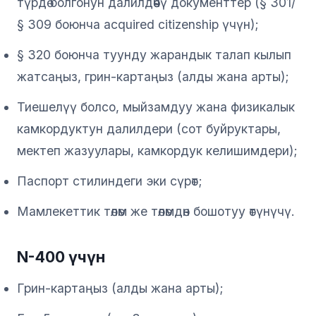
түрдө болгонун далилдөөчү документтер (§ 301/
§ 309 боюнча acquired citizenship үчүн);
§ 320 боюнча туунду жарандык талап кылып
жатсаңыз, грин-картаңыз (алды жана арты);
Тиешелүү болсо, мыйзамдуу жана физикалык
камкордуктун далилдери (сот буйруктары,
мектеп жазуулары, камкордук келишимдери);
Паспорт стилиндеги эки сүрөт;
Мамлекеттик төлөм же төлөмдөн бошотуу өтүнүчү.
N-400 үчүн
Грин-картаңыз (алды жана арты);