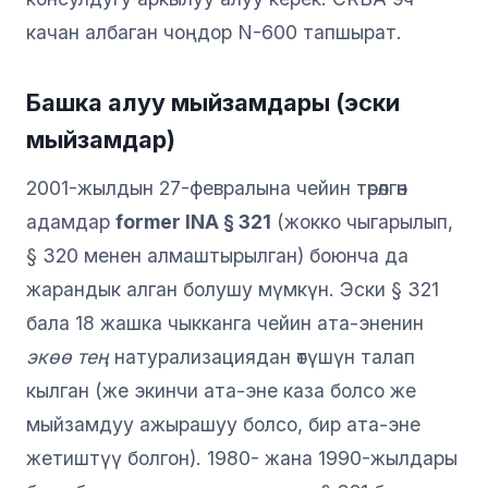
качан албаган чоңдор N-600 тапшырат.
Башка алуу мыйзамдары (эски
мыйзамдар)
2001-жылдын 27-февралына чейин төрөлгөн
адамдар
former INA § 321
(жокко чыгарылып,
§ 320 менен алмаштырылган) боюнча да
жарандык алган болушу мүмкүн. Эски § 321
бала 18 жашка чыкканга чейин ата-эненин
экөө тең
натурализациядан өтүшүн талап
кылган (же экинчи ата-эне каза болсо же
мыйзамдуу ажырашуу болсо, бир ата-эне
жетиштүү болгон). 1980- жана 1990-жылдары