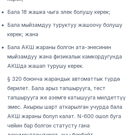
Бала 18 жашка чыга элек болушу керек;
Бала мыйзамдуу туруктуу жашоочу болушу
керек; жана
Бала АКШ жараны болгон ата-энесинин
мыйзамдуу жана физикалык камкордугунда
АКШда жашап турушу керек.
§ 320 боюнча жарандык автоматтык түрдө
берилет. Бала арыз тапшырууга, тест
тапшырууга же аземге катышууга милдеттүү
эмес. Акыркы шарт аткарылган учурда бала
АКШ жараны болуп калат. N-600 ошол буга
чейин бар болгон статусту гана
документтештирет, аны бербейт.