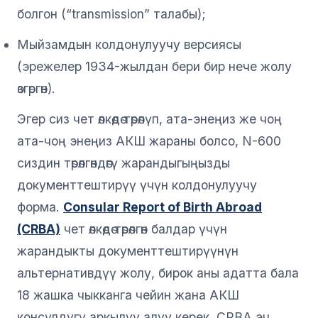
болгон (“transmission” талабы);
Мыйзамдын колдонулуучу версиясы
(эрежелер 1934-жылдан бери бир нече жолу
өзгөргөн).
Эгер сиз чет өлкөдө төрөлүп, ата-энеңиз же чоң
ата-чоң энеңиз АКШ жараны болсо, N-600
сиздин төрөлгөндөгү жарандыгыңызды
документтештирүү үчүн колдонулуучу
форма.
Consular Report of Birth Abroad
(CRBA)
чет өлкөдө төрөлгөн балдар үчүн
жарандыкты документтештирүүнүн
альтернативдүү жолу, бирок аны адатта бала
18 жашка чыкканга чейин жана АКШ
консулдугу аркылуу алуу керек. CRBA эч