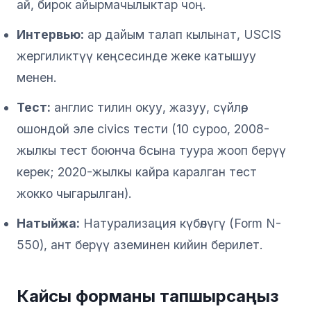
ай, бирок айырмачылыктар чоң.
Интервью:
ар дайым талап кылынат, USCIS
жергиликтүү кеңсесинде жеке катышуу
менен.
Тест:
англис тилин окуу, жазуу, сүйлөө,
ошондой эле civics тести (10 суроо, 2008-
жылкы тест боюнча 6сына туура жооп берүү
керек; 2020-жылкы кайра каралган тест
жокко чыгарылган).
Натыйжа:
Натурализация күбөлүгү (Form N-
550), ант берүү аземинен кийин берилет.
Кайсы форманы тапшырсаңыз