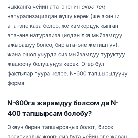
чыкканга чейин ата-эненин
экөө тең
натурализациядан өтүшү керек (же экинчи
ата-эне каза болсо, же камкордук кылган
ата-эне натурализациядан өткөн мыйзамдуу
ажырашуу болсо, бир ата-эне жетиштүү),
жана ошол учурда сиз мыйзамдуу туруктуу
жашоочу болушуңуз керек. Эгер бул
фактылар туура келсе, N-600 тапшырылуучу
форма.
N-600га жарамдуу болсом да N-
400 тапшырсам болобу?
Экөөнүн бирин тапшырсаңыз болот, бирок
практикалык жооп: сиз буга чейин эле жаран