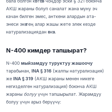
бала болгон көптөгөн чоңдор эски § 321 боюнча
АКШ жараны болуп саналат жана муну эч
качан билген эмес, анткени алардын ата-
энеси экөө тең алар жашы жете элек кезде
натурализациядан өткөн.
N-400 кимдер тапшырат?
N-400
мыйзамдуу туруктуу жашоочу
тарабынан,
INA § 316
(жалпы натурализация)
же
INA § 319
(АКШ жараны менен никеге
негизделген натурализация) боюнча АКШ
жараны
болуу
үчүн тапшырылат. Жарамдуу
болуу үчүн арыз берүүчү: