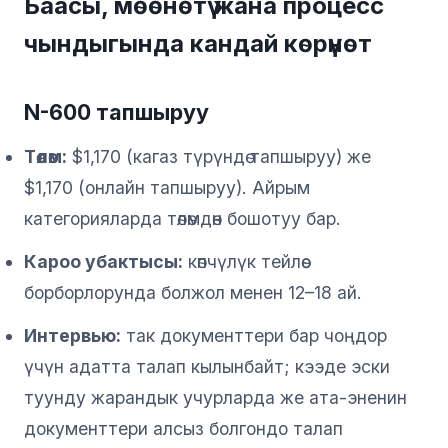
Баасы, мөөнөтү жана процесс
чындыгында кандай көрүнөт
N-600 тапшыруу
Төлөм:
$1,170 (кагаз түрүндө тапшыруу) же
$1,170 (онлайн тапшыруу). Айрым
категорияларда төлөмдөн бошотуу бар.
Кароо убактысы:
көпчүлүк тейлөө
борборлорунда болжол менен 12–18 ай.
Интервью:
так документтери бар чоңдор
үчүн адатта талап кылынбайт; кээде эски
туунду жарандык учурларда же ата-эненин
документтери алсыз болгондо талап