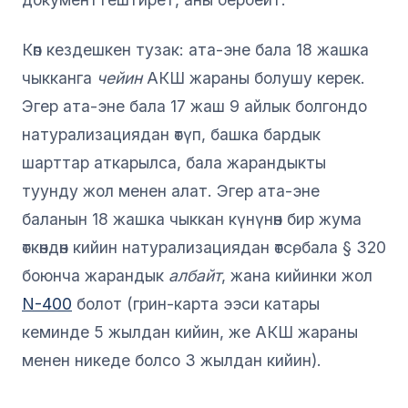
Көп кездешкен тузак: ата-эне бала 18 жашка
чыкканга
чейин
АКШ жараны болушу керек.
Эгер ата-эне бала 17 жаш 9 айлык болгондо
натурализациядан өтүп, башка бардык
шарттар аткарылса, бала жарандыкты
туунду жол менен алат. Эгер ата-эне
баланын 18 жашка чыккан күнүнөн бир жума
өткөндөн кийин натурализациядан өтсө, бала § 320
боюнча жарандык
албайт
, жана кийинки жол
N-400
болот (грин-карта ээси катары
кеминде 5 жылдан кийин, же АКШ жараны
менен никеде болсо 3 жылдан кийин).