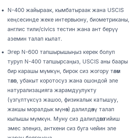
N-400 жайыраак, кымбатыраак жана USCIS
кеңсесинде жеке интервьюну, биометриканы,
англис тили/civics тестин жана ант берүү
аземин талап кылат.
Эгер N-600 тапшырышыңыз керек болуп
туруп N-400 тапшырсаңыз, USCIS аны баары
бир карашы мүмкүн, бирок сиз жогору төлөм
төлөп, убакыт коротосуз жана ошондой эле
натурализацияга жарамдуулукту
(үзгүлтүксүз жашоо, физикалык катышуу,
жакшы моралдык мүнөз) далилдөөнү талап
кылышы мүмкүн. Муну сиз далилдөөгө тийиш
эмес элеңиз, анткени сиз буга чейин эле
жаран болгонсуз.