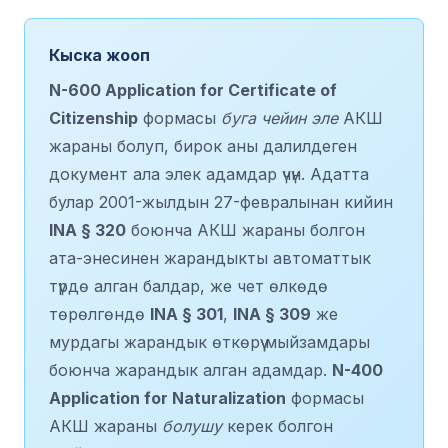
Кыска жооп
N-600 Application for Certificate of
Citizenship
формасы
буга чейин эле
АКШ
жараны болуп, бирок аны далилдеген
документ ала элек адамдар үчүн. Адатта
булар 2001-жылдын 27-февралынан кийин
INA § 320
боюнча АКШ жараны болгон
ата-энесинен жарандыкты автоматтык
түрдө алган балдар, же чет өлкөдө
төрөлгөндө
INA § 301
,
INA § 309
же
мурдагы жарандык өткөрүү мыйзамдары
боюнча жарандык алган адамдар.
N-400
Application for Naturalization
формасы
АКШ жараны
болушу
керек болгон