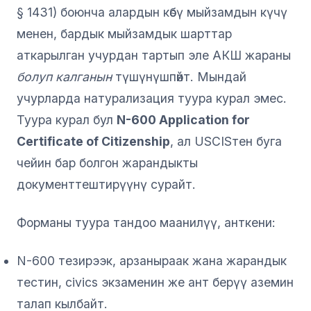
§ 1431) боюнча алардын көбү мыйзамдын күчү
менен, бардык мыйзамдык шарттар
аткарылган учурдан тартып эле АКШ жараны
болуп калганын
түшүнүшпөйт. Мындай
учурларда натурализация туура курал эмес.
Туура курал бул
N-600 Application for
Certificate of Citizenship
, ал USCISтен буга
чейин бар болгон жарандыкты
документтештирүүнү сурайт.
Форманы туура тандоо маанилүү, анткени:
N-600 тезирээк, арзаныраак жана жарандык
тестин, civics экзаменин же ант берүү аземин
талап кылбайт.