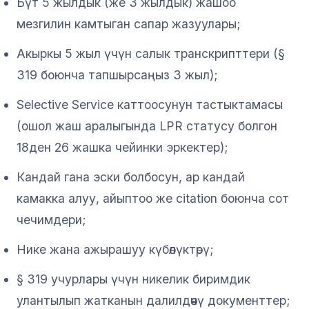
Бүт 5 жылдык (же 3 жылдык) жашоо
мезгилин камтыган сапар жазуулары;
Акыркы 5 жыл үчүн салык транскрипттери (§
319 боюнча тапшырсаңыз 3 жыл);
Selective Service каттоосунун тастыктамасы
(ошол жаш аралыгында LPR статусу болгон
18ден 26 жашка чейинки эркектер);
Кандай гана эски болбосун, ар кандай
камакка алуу, айыптоо же citation боюнча сот
чечимдери;
Нике жана ажырашуу күбөлүктөрү;
§ 319 учурлары үчүн никелик биримдик
улантылып жатканын далилдөөчү документтер;