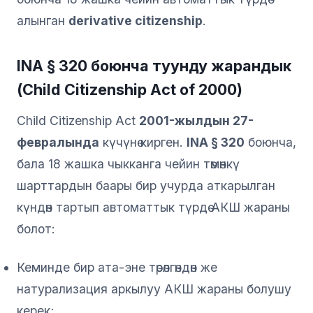
алынган
derivative citizenship
.
INA § 320 боюнча туунду жарандык
(Child Citizenship Act of 2000)
Child Citizenship Act
2001-жылдын 27-
февралында
күчүнө кирген.
INA § 320
боюнча,
бала 18 жашка чыкканга чейин төмөнкү
шарттардын баары бир учурда аткарылган
күндөн тартып автоматтык түрдө АКШ жараны
болот:
Кеминде бир ата-эне төрөлгөндөн же
натурализация аркылуу АКШ жараны болушу
керек;