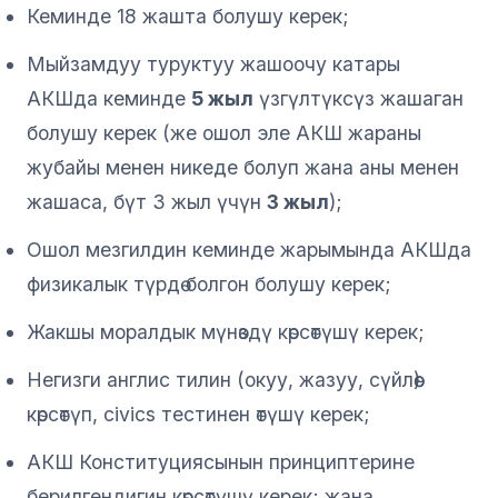
Кеминде 18 жашта болушу керек;
Мыйзамдуу туруктуу жашоочу катары
АКШда кеминде
5 жыл
үзгүлтүксүз жашаган
болушу керек (же ошол эле АКШ жараны
жубайы менен никеде болуп жана аны менен
жашаса, бүт 3 жыл үчүн
3 жыл
);
Ошол мезгилдин кеминде жарымында АКШда
физикалык түрдө болгон болушу керек;
Жакшы моралдык мүнөздү көрсөтүшү керек;
Негизги англис тилин (окуу, жазуу, сүйлөө)
көрсөтүп, civics тестинен өтүшү керек;
АКШ Конституциясынын принциптерине
берилгендигин көрсөтүшү керек; жана