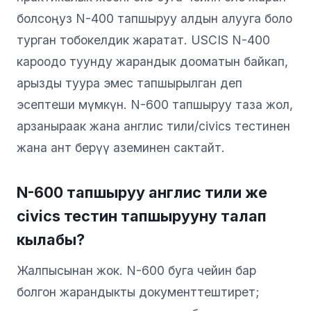
болсоңуз N-400 тапшыруу алдын алууга боло
турган тобокелдик жаратат. USCIS N-400
кароодо туунду жарандык дооматын байкап,
арызды туура эмес тапшырылган деп
эсептеши мүмкүн. N-600 тапшыруу таза жол,
арзаныраак жана англис тили/civics тестинен
жана ант берүү аземинен сактайт.
N-600 тапшыруу англис тили же
civics тестин тапшырууну талап
кылабы?
Жалпысынан жок. N-600 буга чейин бар
болгон жарандыкты документтештирет;