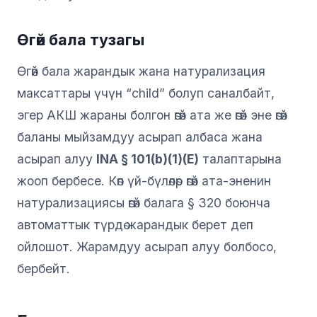
Өгөй бала тузагы
Өгөй бала жарандык жана натурализация
максаттары үчүн “child” болуп саналбайт,
эгер АКШ жараны болгон өгөй ата же өгөй эне өгөй
баланы мыйзамдуу асырап албаса жана
асырап алуу
INA § 101(b)(1)(E)
талаптарына
жооп бербесе. Көп үй-бүлөлөр өгөй ата-эненин
натурализациясы өгөй балага § 320 боюнча
автоматтык түрдө жарандык берет деп
ойлошот. Жарамдуу асырап алуу болбосо,
бербейт.