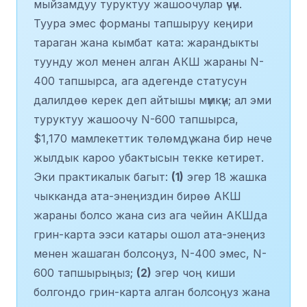
мыйзамдуу туруктуу жашоочулар үчүн.
Туура эмес форманы тапшыруу кеңири
тараган жана кымбат ката: жарандыкты
туунду жол менен алган АКШ жараны N-
400 тапшырса, ага адегенде статусун
далилдөө керек деп айтышы мүмкүн; ал эми
туруктуу жашоочу N-600 тапшырса,
$1,170 мамлекеттик төлөмдү жана бир нече
жылдык кароо убактысын текке кетирет.
Эки практикалык багыт:
(1)
эгер 18 жашка
чыкканда ата-энеңиздин бирөө АКШ
жараны болсо жана сиз ага чейин АКШда
грин-карта ээси катары ошол ата-энеңиз
менен жашаган болсоңуз, N-400 эмес, N-
600 тапшырыңыз;
(2)
эгер чоң киши
болгондо грин-карта алган болсоңуз жана