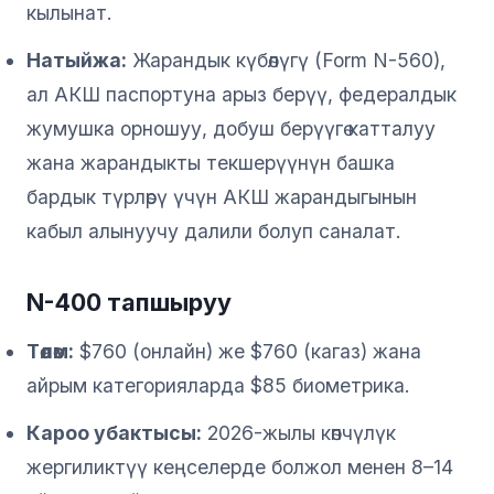
кылынат.
Натыйжа:
Жарандык күбөлүгү (Form N-560),
ал АКШ паспортуна арыз берүү, федералдык
жумушка орношуу, добуш берүүгө катталуу
жана жарандыкты текшерүүнүн башка
бардык түрлөрү үчүн АКШ жарандыгынын
кабыл алынуучу далили болуп саналат.
N-400 тапшыруу
Төлөм:
$760 (онлайн) же $760 (кагаз) жана
айрым категорияларда $85 биометрика.
Кароо убактысы:
2026-жылы көпчүлүк
жергиликтүү кеңселерде болжол менен 8–14