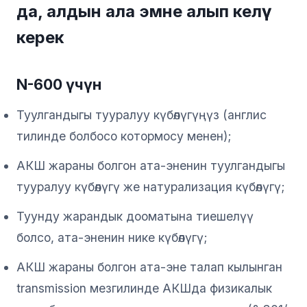
да, алдын ала эмне алып келүү
керек
N-600 үчүн
Туулгандыгы тууралуу күбөлүгүңүз (англис
тилинде болбосо котормосу менен);
АКШ жараны болгон ата-эненин туулгандыгы
тууралуу күбөлүгү же натурализация күбөлүгү;
Туунду жарандык дооматына тиешелүү
болсо, ата-эненин нике күбөлүгү;
АКШ жараны болгон ата-эне талап кылынган
transmission мезгилинде АКШда физикалык