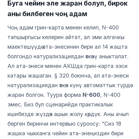
Буга чейин эле жаран болуп, бирок
аны билбеген чоң адам
Чоң адам грин-карта менен келип, N-400
тапшыргысы келерин айтат, ал эми алгачкы
маектешүүдө ата-энесинин бири ал 14 жашта
болгондо натурализациядан өткөнү аныкталат.
Ал ата-энеси менен АКШда грин-карта ээси
катары жашаган. § 320 боюнча, ал ата-энеси
натурализациядан өткөн күнү автоматтык түрдө
жаран болгон. Туура форма
N-600
, N-400
эмес. Биз бул сценарийди практикалык
ишибизде жүздөн ашык жолу көрдүк. Аны ачып
берген биринчи интервью суроосу: “Сиз 18
жашка чыкканга чейин ата-энеңиздин бири