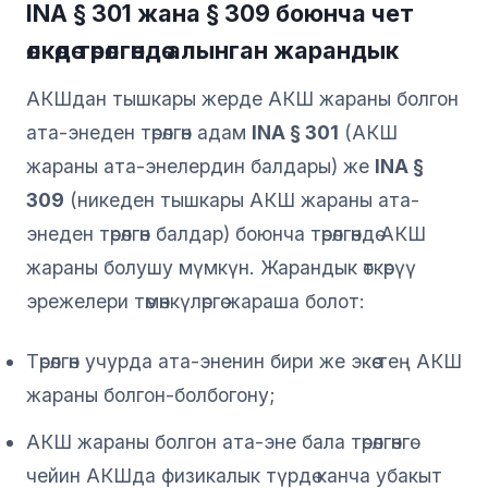
INA § 301 жана § 309 боюнча чет
өлкөдө төрөлгөндө алынган жарандык
АКШдан тышкары жерде АКШ жараны болгон
ата-энеден төрөлгөн адам
INA § 301
(АКШ
жараны ата-энелердин балдары) же
INA §
309
(никеден тышкары АКШ жараны ата-
энеден төрөлгөн балдар) боюнча төрөлгөндө АКШ
жараны болушу мүмкүн. Жарандык өткөрүү
эрежелери төмөнкүлөргө жараша болот:
Төрөлгөн учурда ата-эненин бири же экөө тең АКШ
жараны болгон-болбогону;
АКШ жараны болгон ата-эне бала төрөлгөнгө
чейин АКШда физикалык түрдө канча убакыт