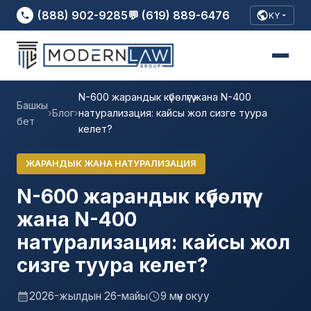
(888) 902-9285
💬 (619) 889-6476
KY
N-600 жарандык күбөлүгү жана N-400
Башкы
›
Блог
›
натурализация: кайсы жол сизге туура
бет
келет?
ЖАРАНДЫК ЖАНА НАТУРАЛИЗАЦИЯ
N-600 жарандык күбөлүгү
жана N-400
натурализация: кайсы жол
сизге туура келет?
2026-жылдын 26-майы
9 мүн окуу