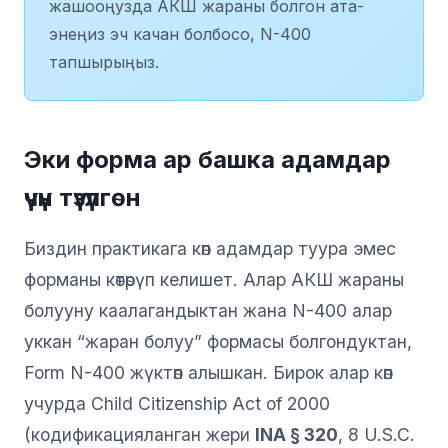
жашооңузда АКШ жараны болгон ата-
энеңиз эч качан болбосо, N-400
тапшырыңыз.
Эки форма ар башка адамдар
үчүн түзүлгөн
Биздин практикага көп адамдар туура эмес
форманы көтөрүп келишет. Алар АКШ жараны
болууну каалагандыктан жана N-400 алар
уккан “жаран болуу” формасы болгондуктан,
Form N-400 жүктөп алышкан. Бирок алар көп
учурда Child Citizenship Act of 2000
(кодификацияланган жери
INA § 320
, 8 U.S.C.