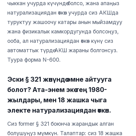
чыккан учурда күчүндө болсо, жана апаңыз
натурализациядан өткөн учурда сиз АКШда
туруктуу жашоочу катары анын мыйзамдуу
жана физикалык камкордугунда болсоңуз,
ооба, ал натурализациядан өткөн күнү сиз
автоматтык түрдө АКШ жараны болгонсуз.
Туура форма N-600.
Эски § 321 жөнүндө эмне айтууга
болот? Ата-энем экөө тең 1980-
жылдары, мен 18 жашка чыга
электе натурализациядан өткөн.
Сиз former § 321 боюнча жарандык алган
болушуңуз мүмкүн. Талаптар: сиз 18 жашка