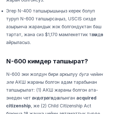
Эгер N-400 тапшырышыңыз керек болуп
туруп N-600 тапшырсаңыз, USCIS сизде
азырынча жарандык жок болгондуктан баш
тартат, жана сиз $1,170 мамлекеттик төлөмдөн
айрыласыз.
N-600 кимдер тапшырат?
N-600 эки жолдун бири аркылуу
буга чейин
эле
АКШ жараны болгон адам тарабынан
тапшырылат: (1) АКШ жараны болгон ата-
энеден чет өлкөдө төрөлгөндө алынган
acquired
citizenship
, же (2) Child Citizenship Act
боюнча 18 жашка чейин автоматтык түрдө