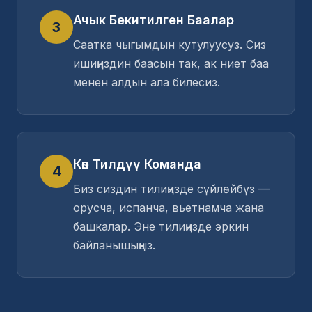
Ачык Бекитилген Баалар
3
Саатка чыгымдын кутулуусуз. Сиз
ишиңиздин баасын так, ак ниет баа
менен алдын ала билесиз.
Көп Тилдүү Команда
4
Биз сиздин тилиңизде сүйлөйбүз —
орусча, испанча, вьетнамча жана
башкалар. Эне тилиңизде эркин
байланышыңыз.