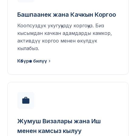
Башпаанек жана Качкын Коргоо
Коопсуздук укугуңузду коргоңуз. Биз
кысымдан качкан адамдарды камкор,
активдүү коргоо менен өкүлдүк
кылабыз.
Көбүрөөк билүү
Жумуш Визалары жана Иш
менен камсыз кылуу