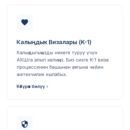
Калыңдык Визалары (K-1)
Калыңдыгыңызды никеге туруу үчүн
АКШга алып келиңиз. Биз сизге K-1 виза
процессинин башынан аягына чейин
жетекчилик кылабыз.
Көбүрөөк билүү