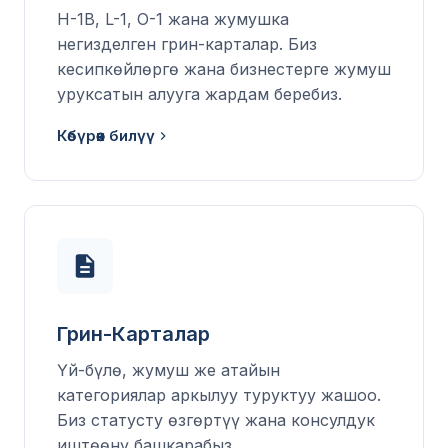
H-1B, L-1, O-1 жана жумушка
негизделген грин-карталар. Биз
кесипкөйлөргө жана бизнестерге жумуш
уруксатын алууга жардам беребиз.
Көбүрөөк билүү
Грин-Карталар
Үй-бүлө, жумуш же атайын
категориялар аркылуу туруктуу жашоо.
Биз статусту өзгөртүү жана консулдук
иштөөнү башкарабыз.