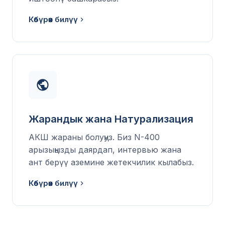
Көбүрөөк билүү
Жарандык жана Натурализация
АКШ жараны болуңуз. Биз N-400
арызыңызды даярдап, интервью жана
ант берүү аземине жетекчилик кылабыз.
Көбүрөөк билүү