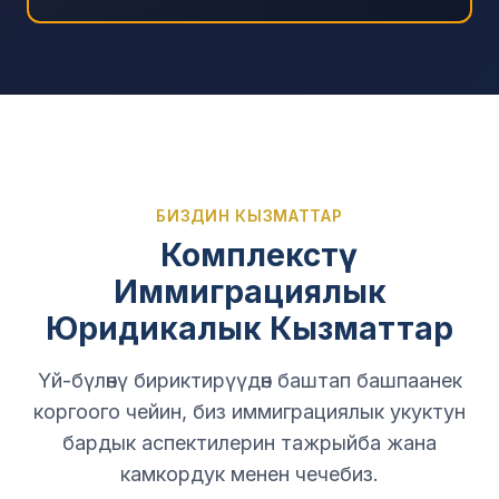
БИЗДИН КЫЗМАТТАР
Комплекстүү
Иммиграциялык
Юридикалык Кызматтар
Үй-бүлөнү бириктирүүдөн баштап башпаанек
коргоого чейин, биз иммиграциялык укуктун
бардык аспектилерин тажрыйба жана
камкордук менен чечебиз.