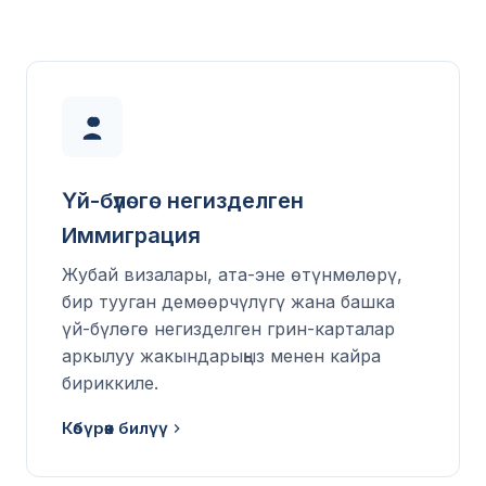
Үй-бүлөгө негизделген
Иммиграция
Жубай визалары, ата-эне өтүнмөлөрү,
бир тууган демөөрчүлүгү жана башка
үй-бүлөгө негизделген грин-карталар
аркылуу жакындарыңыз менен кайра
бириккиле.
Көбүрөөк билүү