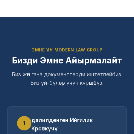
ЭМНЕ ҮЧҮН MODERN LAW GROUP
Бизди Эмне Айырмалайт
Биз жөн гана документтерди иштетпейбиз.
Биз үй-бүлөлөр үчүн күрөшөбүз.
далилденген Ийгилик
1
Көрсөткүчү