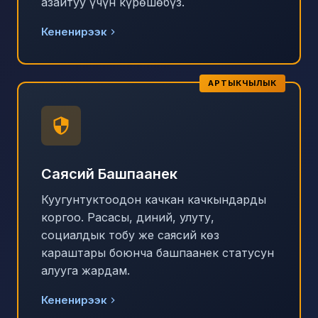
азайтуу үчүн күрөшөбүз.
Кененирээк
АРТЫКЧЫЛЫК
Саясий Башпаанек
Куугунтуктоодон качкан качкындарды
коргоо. Расасы, диний, улуту,
социалдык тобу же саясий көз
караштары боюнча башпаанек статусун
алууга жардам.
Кененирээк