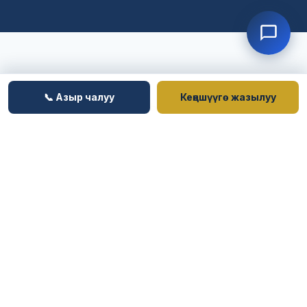
📞 Азыр чалуу
Кеңешүүгө жазылуу
КАРДАРЛАРДЫН ОКУЯЛАРЫ
Миңдеген Үй-бүлө Кайра
Биригишти
Америкалык арманын бизге ишенген чыныгы
кардарлардан чыныгы жыйынтыктар.