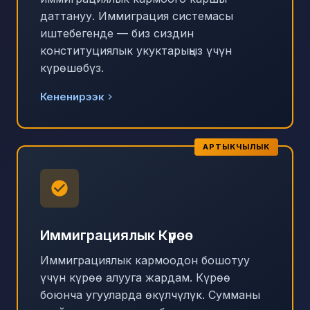
даттануу. Иммиграция системасы
иштебегенде — биз сиздин
конституциялык укуктарыңыз үчүн
күрөшөбүз.
Кененирээк
АРТЫКЧЫЛЫК
Иммиграциялык Күрөө
Иммиграциялык кармоодон бошотуу
үчүн күрөө алууга жардам. Күрөө
боюнча угууларда өкүлчүлүк. Сумманы