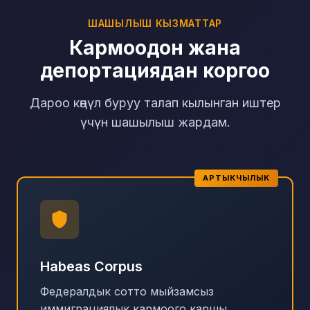
ШАШЫЛЫШ КЫЗМАТТАР
Кармоодон жана
депортациядан коргоо
Дароо көңүл буруу талап кылынган иштер
үчүн шашылыш жардам.
АРТЫКЧЫЛЫК
Habeas Corpus
Федералдык сотто мыйзамсыз
иммиграциялык кармоого каршы