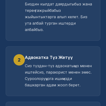
Биздин кылдат даярдыгыбыз жана
терең тажрыйбабыз
жыйынтыктарга алып келет. Биз
ута албай турган иштерди
албайбыз.
Адвокатка Түз Жетүү
2
Сиз түздөн-түз адвокатыңыз менен
иштейсиз, параюрист менен эмес.
Суроолоруңузга ишиңизди
башкарган адам жооп берет.