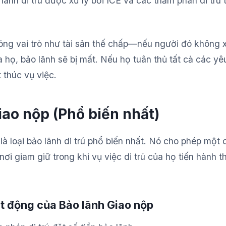
 lãnh di trú được xử lý bởi ICE và các thẩm phán di trú 
óng vai trò như tài sản thế chấp—nếu người đó không x
a họ, bảo lãnh sẽ bị mất. Nếu họ tuân thủ tất cả các yê
t thúc vụ việc.
iao nộp (Phổ biến nhất)
là loại bảo lãnh di trú phổ biến nhất. Nó cho phép một 
nơi giam giữ trong khi vụ việc di trú của họ tiến hành 
t động của Bảo lãnh Giao nộp