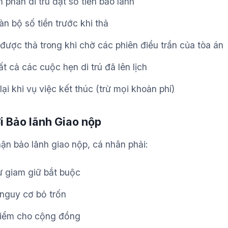
phán di trú đặt số tiền bảo lãnh
àn bộ số tiền trước khi thả
được thả trong khi chờ các phiên điều trần của tòa án
t cả các cuộc hẹn di trú đã lên lịch
lại khi vụ việc kết thúc (trừ mọi khoản phí)
i Bảo lãnh Giao nộp
ận bảo lãnh giao nộp, cá nhân phải:
ự giam giữ bắt buộc
 nguy cơ bỏ trốn
iểm cho cộng đồng