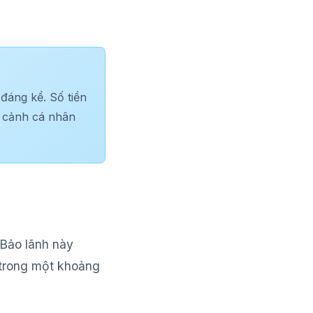
đáng kể. Số tiền
n cảnh cá nhân
 Bảo lãnh này
 trong một khoảng