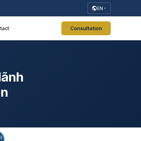
EN
tact
Consultation
lãnh
ện