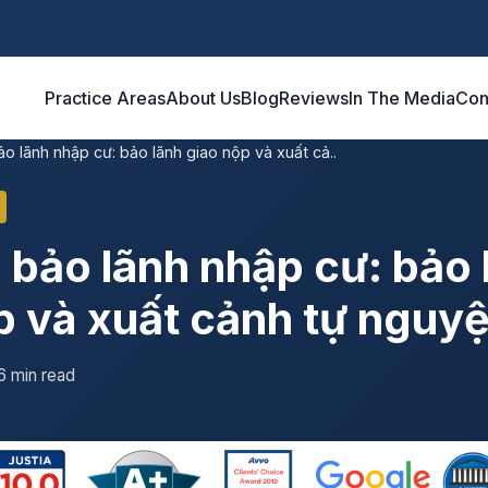
Practice Areas
About Us
Blog
Reviews
In The Media
Con
ảo lãnh nhập cư: bảo lãnh giao nộp và xuất cả..
i bảo lãnh nhập cư: bảo 
p và xuất cảnh tự nguy
6 min read