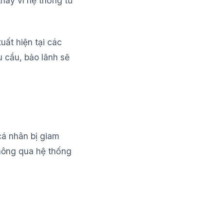
thay vì hệ thống tư
uất hiện tại các
u cầu, bảo lãnh sẽ
cá nhân bị giam
thông qua hệ thống