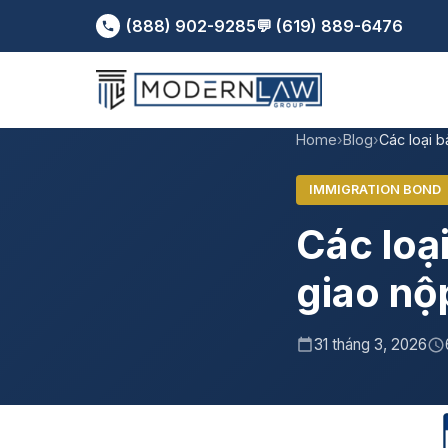
(888) 902-9285
💬 (619) 889-6476
Home
›
Blog
›
Các loại b
IMMIGRATION BOND
Các loạ
giao nộ
31 tháng 3, 2026