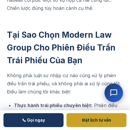
habeas corpus. Một số vụ nộp cả hai cùng lúc.
Chiến lược đúng tùy hoàn cảnh cụ thể.
Tại Sao Chọn Modern Law
Group Cho Phiên Điều Trần
Trái Phiếu Của Bạn
Không phải luật sư nhập cư nào cũng xử lý phiên
điều trần trái phiếu, và không phải ai xử lý cũng tốt.
Điều làm chúng tôi khác biệt:
Thực hành trái phiếu chuyên biệt:
Phiên điều
trần trái phiếu là cốt lõi công việc chúng tôi,
📞 Gọi ngay
Đặt lịch tư vấn
không phải phụ. Chúng tôi xử lý hàng trăm vụ
trái phiếu mỗi năm.