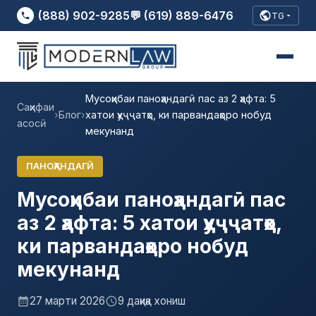
(888) 902-9285
💬 (619) 889-6476
TG
Мусоҳибаи паноҳандагӣ пас аз 2 ҳафта: 5
Саҳифаи
›
Блог
›
хатои ҳуҷҷатҳо, ки парвандаҳоро нобуд
асосӣ
мекунанд
ПАНОҲАНДАГӢ
Мусоҳибаи паноҳандагӣ пас
аз 2 ҳафта: 5 хатои ҳуҷҷатҳо,
ки парвандаҳоро нобуд
мекунанд
27 марти 2026
9 дақиқа хониш