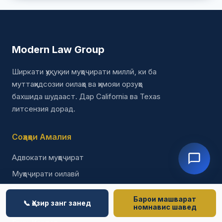
Modern Law Group
Ширкати ҳуқуқии муҳоҷирати миллӣ, ки ба
муттаҳидсозии оилаҳо ва ҳимояи орзуҳо
бахшида шудааст. Дар California ва Texas
литсензия дорад.
Соҳаҳои Амалия
Адвокати муҳоҷират
Муҳоҷирати оилавӣ
Визаҳои номзад
Барои машварат
📞 Ҳозир занг занед
Паноҳандагӣ
номнавис шавед