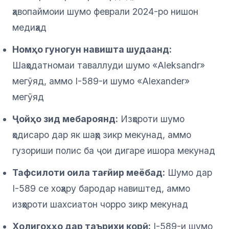
ҳавопаймоии шумо феврали 2024-ро нишон
медиҳад
Номҳо гуногун навишта шудаанд:
Шаҳодатномаи таваллуди шумо «Aleksandr»
мегӯяд, аммо I-589-и шумо «Alexander»
мегӯяд
Ҷойҳо зид мебароянд:
Изҳороти шумо
ҳодисаро дар як шаҳр зикр мекунад, аммо
гузориши полис ба ҷои дигаре ишора мекунад
Тафсилоти оила тағйир меёбад:
Шумо дар
I-589 се хоҳару бародар навиштед, аммо
изҳороти шахсиатон чорро зикр мекунад
Холигоҳҳо дар таърихи корӣ:
I-589-и шумо