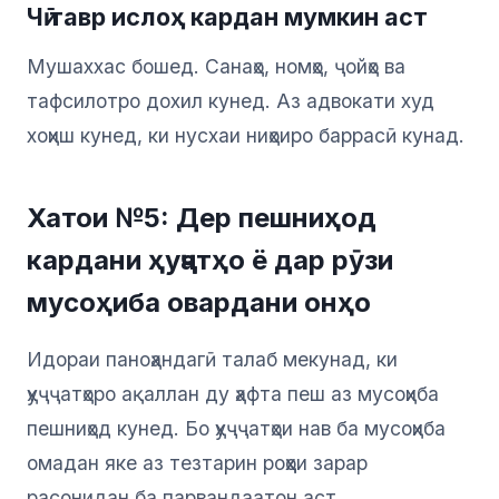
Чӣ тавр ислоҳ кардан мумкин аст
Мушаххас бошед. Санаҳо, номҳо, ҷойҳо ва
тафсилотро дохил кунед. Аз адвокати худ
хоҳиш кунед, ки нусхаи ниҳоиро баррасӣ кунад.
Хатои №5: Дер пешниҳод
кардани ҳуҷҷатҳо ё дар рӯзи
мусоҳиба овардани онҳо
Идораи паноҳандагӣ талаб мекунад, ки
ҳуҷҷатҳоро ақаллан ду ҳафта пеш аз мусоҳиба
пешниҳод кунед. Бо ҳуҷҷатҳои нав ба мусоҳиба
омадан яке аз тезтарин роҳҳои зарар
расонидан ба парвандаатон аст.