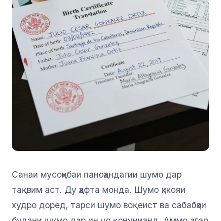
Санаи мусоҳибаи паноҳандагии шумо дар
тақвим аст. Ду ҳафта монда. Шумо ҳикояи
худро доред, тарси шумо воқеист ва сабабҳои
будани шумо дар ин ҷо қонунианд. Аммо агар