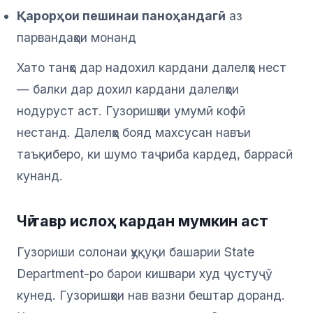
Қарорҳои пешинаи паноҳандагӣ
аз
парвандаҳои монанд
Хато танҳо дар надохил кардани далелҳо нест
— балки дар дохил кардани далелҳои
нодуруст аст. Гузоришҳои умумӣ кофӣ
нестанд. Далелҳо бояд махсусан навъи
таъқиберо, ки шумо таҷриба кардед, баррасӣ
кунанд.
Чӣ тавр ислоҳ кардан мумкин аст
Гузориши солонаи ҳуқуқи башарии State
Department-ро барои кишвари худ ҷустуҷӯ
кунед. Гузоришҳои нав вазни бештар доранд.