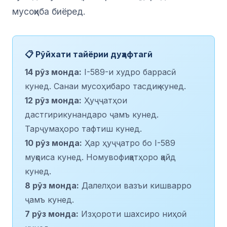
мусоҳиба биёред.
📋 Рӯйхати тайёрии дуҳафтагӣ
14 рӯз монда:
I-589-и худро баррасӣ
кунед. Санаи мусоҳибаро тасдиқ кунед.
12 рӯз монда:
Ҳуҷҷатҳои
дастгирикунандаро ҷамъ кунед.
Тарҷумаҳоро тафтиш кунед.
10 рӯз монда:
Ҳар ҳуҷҷатро бо I-589
муқоиса кунед. Номувофиқатҳоро қайд
кунед.
8 рӯз монда:
Далелҳои вазъи кишварро
ҷамъ кунед.
7 рӯз монда:
Изҳороти шахсиро ниҳоӣ