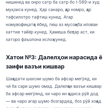
нишинед ва онро сатр ба сатр бо I-589-и худ
муқоиса кунед. Ҳар санаро, ҳар номро, ҳар
тафсилотро тафтиш кунед. Агар
номувофиқатҳо ёбед, пеш аз мусоҳиба иловаи
хаттие тайёр кунед. Ҳамеша беҳтар аст, ки
хаторо фаъолона ислоҳ кунед.
Хатои №3: Далелҳои нарасида ё
заифи вазъи кишвар
Шаҳодати шахсии шумо ба афсар мегӯяд, ки
чӣ ба сари шумо омад. Далелҳои вазъи кишвар
ба афсар мегӯянд, ки чаро ин ҳодиса рӯй дод
— ва чаро агар шумо бозгардед, боз рӯй хоҳад