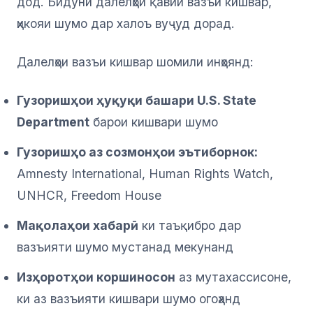
дод. Бидуни далелҳои қавии вазъи кишвар,
ҳикояи шумо дар халоъ вуҷуд дорад.
Далелҳои вазъи кишвар шомили инҳоянд:
Гузоришҳои ҳуқуқи башари U.S. State
Department
барои кишвари шумо
Гузоришҳо аз созмонҳои эътиборнок:
Amnesty International, Human Rights Watch,
UNHCR, Freedom House
Мақолаҳои хабарӣ
ки таъқибро дар
вазъияти шумо мустанад мекунанд
Изҳоротҳои коршиносон
аз мутахассисоне,
ки аз вазъияти кишвари шумо огоҳанд