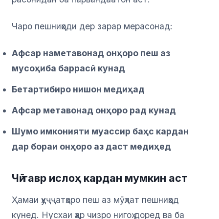
Чаро пешниҳоди дер зарар мерасонад:
Афсар наметавонад онҳоро пеш аз
мусоҳиба баррасӣ кунад
Бетартибиро нишон медиҳад
Афсар метавонад онҳоро рад кунад
Шумо имконияти муассир баҳс кардан
дар бораи онҳоро аз даст медиҳед
Чӣ тавр ислоҳ кардан мумкин аст
Ҳамаи ҳуҷҷатҳоро пеш аз мӯҳлат пешниҳод
кунед. Нусхаи ҳар чизро нигоҳ доред ва ба