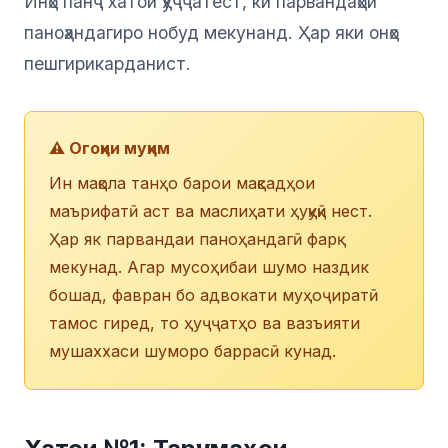
Инҳо панҷ хатои ҳуҷҷатест, ки парвандаҳои
паноҳандагиро нобуд мекунанд. Ҳар яки онҳо
пешгирикарданист.
⚠️ Огоҳии муҳим
Ин мақола танҳо барои мақсадҳои
маърифатӣ аст ва маслиҳати ҳуқуқӣ нест.
Ҳар як парвандаи паноҳандагӣ фарқ
мекунад. Агар мусоҳибаи шумо наздик
бошад, фавран бо адвокати муҳоҷиратӣ
тамос гиред, то ҳуҷҷатҳо ва вазъияти
мушаххаси шуморо баррасӣ кунад.