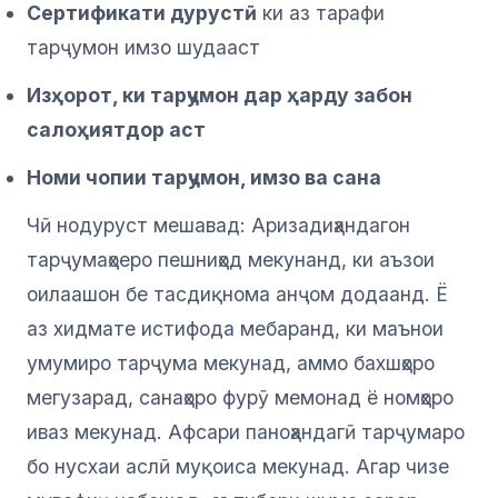
Сертификати дурустӣ
ки аз тарафи
тарҷумон имзо шудааст
Изҳорот, ки тарҷумон дар ҳарду забон
салоҳиятдор аст
Номи чопии тарҷумон, имзо ва сана
Чӣ нодуруст мешавад: Аризадиҳандагон
тарҷумаҳоеро пешниҳод мекунанд, ки аъзои
оилаашон бе тасдиқнома анҷом додаанд. Ё
аз хидмате истифода мебаранд, ки маънои
умумиро тарҷума мекунад, аммо бахшҳоро
мегузарад, санаҳоро фурӯ мемонад ё номҳоро
иваз мекунад. Афсари паноҳандагӣ тарҷумаро
бо нусхаи аслӣ муқоиса мекунад. Агар чизе