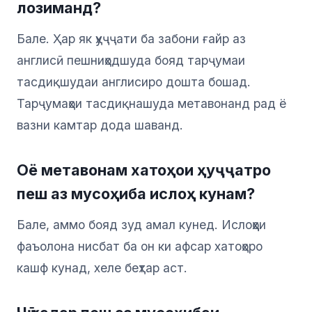
лозиманд?
Бале. Ҳар як ҳуҷҷати ба забони ғайр аз
англисӣ пешниҳодшуда бояд тарҷумаи
тасдиқшудаи англисиро дошта бошад.
Тарҷумаҳои тасдиқнашуда метавонанд рад ё
вазни камтар дода шаванд.
Оё метавонам хатоҳои ҳуҷҷатро
пеш аз мусоҳиба ислоҳ кунам?
Бале, аммо бояд зуд амал кунед. Ислоҳҳои
фаъолона нисбат ба он ки афсар хатоҳоро
кашф кунад, хеле беҳтар аст.