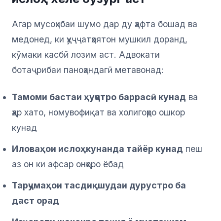
Агар мусоҳибаи шумо дар ду ҳафта бошад ва
медонед, ки ҳуҷҷатҳоятон мушкил доранд,
кӯмаки касбӣ лозим аст. Адвокати
ботаҷрибаи паноҳандагӣ метавонад:
Тамоми бастаи ҳуҷҷатро баррасӣ кунад
ва
ҳар хато, номувофиқат ва холигоҳро ошкор
кунад
Иловаҳои ислоҳкунанда тайёр кунад
пеш
аз он ки афсар онҳоро ёбад
Тарҷумаҳои тасдиқшудаи дурустро ба
даст орад