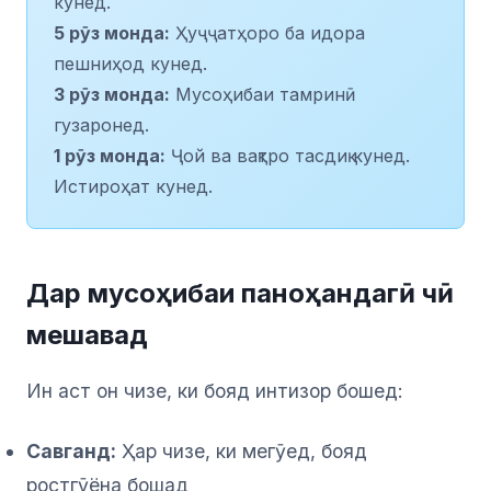
кунед.
5 рӯз монда:
Ҳуҷҷатҳоро ба идора
пешниҳод кунед.
3 рӯз монда:
Мусоҳибаи тамринӣ
гузаронед.
1 рӯз монда:
Ҷой ва вақтро тасдиқ кунед.
Истироҳат кунед.
Дар мусоҳибаи паноҳандагӣ чӣ
мешавад
Ин аст он чизе, ки бояд интизор бошед:
Савганд:
Ҳар чизе, ки мегӯед, бояд
ростгӯёна бошад