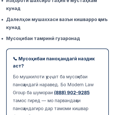
Изҳороти шахсиро таҳия ё мустаҳкам
кунад
Далелҳои мушаххаси вазъи кишварро ҷамъ
кунад
Мусоҳибаи тамринӣ гузаронад
📞 Мусоҳибаи паноҳандагӣ наздик
аст?
Бо мушкилоти ҳуҷҷат ба мусоҳибаи
паноҳандагӣ наравед. Бо Modern Law
Group ба шумораи
(888) 902-9285
тамос гиред — мо парвандаҳои
паноҳандагиро дар тамоми кишвар