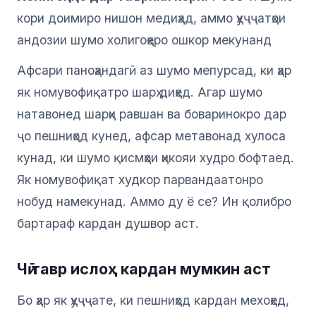
кори доимиро нишон медиҳад, аммо ҳуҷҷатҳои
андозии шумо холигоҳеро ошкор мекунанд
Афсари паноҳандагӣ аз шумо мепурсад, ки ҳар
як номувофиқатро шарҳ диҳед. Агар шумо
натавонед шарҳи равшан ва боваринокро дар
ҷо пешниҳод кунед, афсар метавонад хулоса
кунад, ки шумо қисмҳои ҳикояи худро бофтаед.
Як номувофиқат худкор парвандаатонро
нобуд намекунад. Аммо ду ё се? Ин қолибро
бартараф кардан душвор аст.
Чӣ тавр ислоҳ кардан мумкин аст
Бо ҳар як ҳуҷҷате, ки пешниҳод кардан мехоҳед,