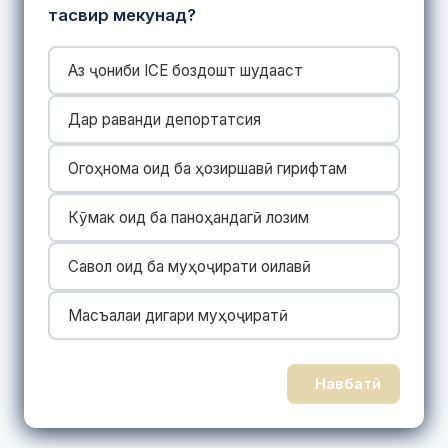
тасвир мекунад?
Аз ҷониби ICE боздошт шудааст
Дар раванди депортатсия
Огоҳнома оид ба ҳозиршавӣ гирифтам
Кӯмак оид ба паноҳандагӣ лозим
Савол оид ба муҳоҷирати оилавӣ
Масъалаи дигари муҳоҷиратӣ
Навбатӣ