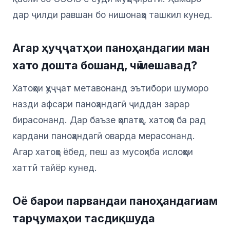
дар ҷилди равшан бо нишонаҳо ташкил кунед.
Агар ҳуҷҷатҳои паноҳандагии ман
хато дошта бошанд, чӣ мешавад?
Хатоҳои ҳуҷҷат метавонанд эътибори шуморо
назди афсари паноҳандагӣ ҷиддан зарар
бирасонанд. Дар баъзе ҳолатҳо, хатоҳо ба рад
кардани паноҳандагӣ оварда мерасонанд.
Агар хатоҳо ёбед, пеш аз мусоҳиба ислоҳҳои
хаттӣ тайёр кунед.
Оё барои парвандаи паноҳандагиам
тарҷумаҳои тасдиқшуда