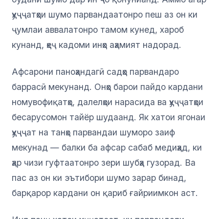
ҳуҷҷатҳои шумо парвандаатонро пеш аз он ки
ҷумлаи аввалатонро тамом кунед, хароб
кунанд, ҳеҷ кадоми инҳо аҳамият надорад.
Афсарони паноҳандагӣ садҳо парвандаро
баррасӣ мекунанд. Онҳо барои пайдо кардани
номувофиқатҳо, далелҳои нарасида ва ҳуҷҷатҳои
бесарусомон тайёр шудаанд. Як хатои ягонаи
ҳуҷҷат на танҳо парвандаи шуморо заиф
мекунад — балки ба афсар сабаб медиҳад, ки
ҳар чизи гуфтаатонро зери шубҳа гузорад. Ва
пас аз он ки эътибори шумо зарар бинад,
барқарор кардани он қариб ғайриимкон аст.