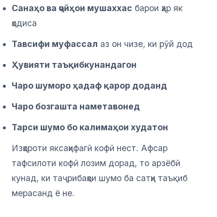
Санаҳо ва ҷойҳои мушаххас
барои ҳар як
ҳодиса
Тавсифи муфассал
аз он чизе, ки рӯй дод
Ҳувияти таъқибкунандагон
Чаро шуморо ҳадаф қарор доданд
Чаро бозгашта наметавонед
Тарси шумо бо калимаҳои худатон
Изҳороти яксаҳифагӣ кофӣ нест. Афсар
тафсилоти кофӣ лозим дорад, то арзёбӣ
кунад, ки таҷрибаҳои шумо ба сатҳи таъқиб
мерасанд ё не.