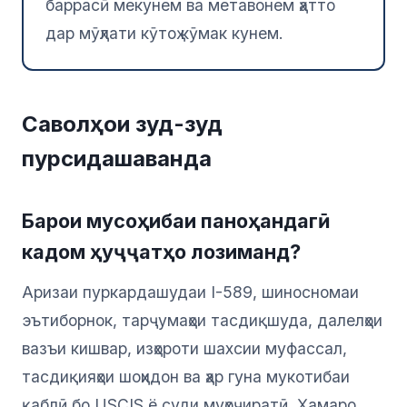
баррасӣ мекунем ва метавонем ҳатто
дар мӯҳлати кӯтоҳ кӯмак кунем.
Саволҳои зуд-зуд
пурсидашаванда
Барои мусоҳибаи паноҳандагӣ
кадом ҳуҷҷатҳо лозиманд?
Аризаи пуркардашудаи I-589, шиносномаи
эътиборнок, тарҷумаҳои тасдиқшуда, далелҳои
вазъи кишвар, изҳороти шахсии муфассал,
тасдиқияҳои шоҳидон ва ҳар гуна мукотибаи
қаблӣ бо USCIS ё суди муҳоҷиратӣ. Ҳамаро