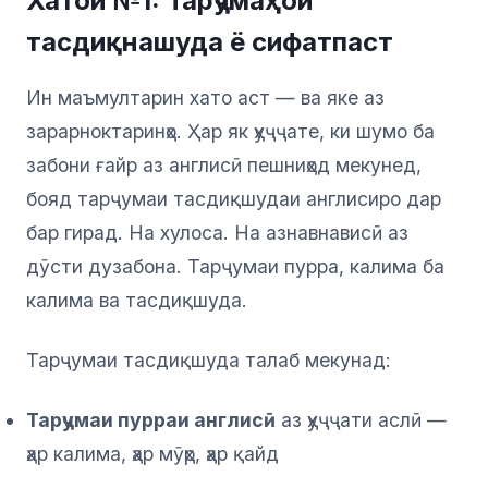
Хатои №1: Тарҷумаҳои
тасдиқнашуда ё сифатпаст
Ин маъмултарин хато аст — ва яке аз
зарарноктаринҳо. Ҳар як ҳуҷҷате, ки шумо ба
забони ғайр аз англисӣ пешниҳод мекунед,
бояд тарҷумаи тасдиқшудаи англисиро дар
бар гирад. На хулоса. На азнавнависӣ аз
дӯсти дузабона. Тарҷумаи пурра, калима ба
калима ва тасдиқшуда.
Тарҷумаи тасдиқшуда талаб мекунад:
Тарҷумаи пурраи англисӣ
аз ҳуҷҷати аслӣ —
ҳар калима, ҳар мӯҳр, ҳар қайд