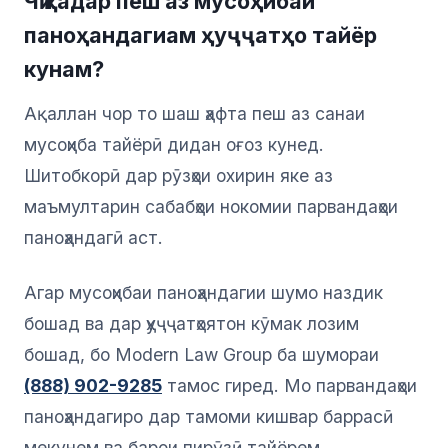
Чӣ қадар пеш аз мусоҳибаи
паноҳандагиам ҳуҷҷатҳо тайёр
кунам?
Ақаллан чор то шаш ҳафта пеш аз санаи
мусоҳиба тайёрӣ дидан оғоз кунед.
Шитобкорӣ дар рӯзҳои охирин яке аз
маъмултарин сабабҳои нокомии парвандаҳои
паноҳандагӣ аст.
Агар мусоҳибаи паноҳандагии шумо наздик
бошад ва дар ҳуҷҷатҳоятон кӯмак лозим
бошад, бо Modern Law Group ба шумораи
(888) 902-9285
тамос гиред. Мо парвандаҳои
паноҳандагиро дар тамоми кишвар баррасӣ
мекунем ва барои пирӯзӣ тайёрем.