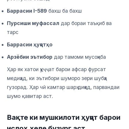
Баррасии I-589
бахш ба бахш
Пурсиши муфассал
дар бораи таъқиб ва
тарс
Баррасии ҳуҷҷатҳо
Арзёбии эътибор
дар тамоми мусоҳиба
Ҳар як хатои ҳуҷҷат барои афсар фурсат
медиҳад, ки эътибори шуморо зери шубҳа
гузорад. Ҳар чӣ камтар шарҳ диҳед, парвандаи
шумо қавитар аст.
Вақте ки мушкилоти ҳуҷҷат барои
ислоҳ хеле бузург аст