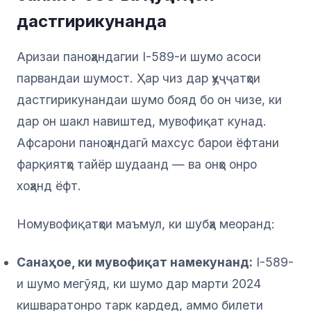
дастгирикунанда
Аризаи паноҳандагии I-589-и шумо асоси
парвандаи шумост. Ҳар чиз дар ҳуҷҷатҳои
дастгирикунандаи шумо бояд бо он чизе, ки
дар он шакл навиштед, мувофиқат кунад.
Афсарони паноҳандагӣ махсус барои ёфтани
фарқиятҳо тайёр шудаанд — ва онҳо онро
хоҳанд ёфт.
Номувофиқатҳои маъмул, ки шубҳа меоранд:
Санаҳое, ки мувофиқат намекунанд:
I-589-
и шумо мегӯяд, ки шумо дар марти 2024
кишваратонро тарк кардед, аммо билети