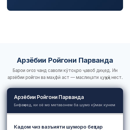
Арзёбии Ройгони Парванда
Барои оғоз чанд саволи кӯтоҳро ҷавоб диҳед. Ин
арзёбии ройгон ва маҳфӣ аст — маслиҳати ҳуқуқӣ нест.
Арзёбии Ройгони Парванда
Бифаҳмед, ки оё мо метавонем ба шумо кӯмак кунем
Кадом чиз вазъияти шуморо беҳтар