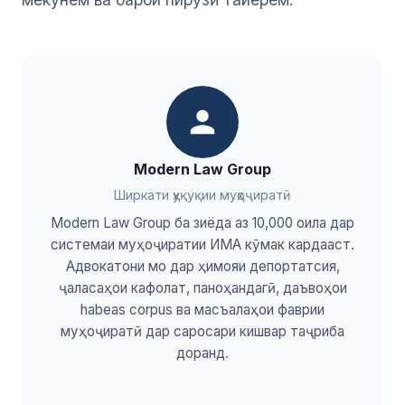
Modern Law Group
Ширкати ҳуқуқии муҳоҷиратӣ
Modern Law Group ба зиёда аз 10,000 оила дар
системаи муҳоҷиратии ИМА кӯмак кардааст.
Адвокатони мо дар ҳимояи депортатсия,
ҷаласаҳои кафолат, паноҳандагӣ, даъвоҳои
habeas corpus ва масъалаҳои фаврии
муҳоҷиратӣ дар саросари кишвар таҷриба
доранд.