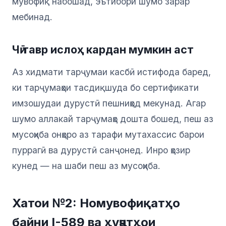
мувофиқ набошад, эътибори шумо зарар
мебинад.
Чӣ тавр ислоҳ кардан мумкин аст
Аз хидмати тарҷумаи касбӣ истифода баред,
ки тарҷумаҳои тасдиқшуда бо сертификати
имзошудаи дурустӣ пешниҳод мекунад. Агар
шумо аллакай тарҷумаҳо дошта бошед, пеш аз
мусоҳиба онҳоро аз тарафи мутахассис барои
пуррагӣ ва дурустӣ санҷонед. Инро ҳозир
кунед — на шаби пеш аз мусоҳиба.
Хатои №2: Номувофиқатҳо
байни I-589 ва ҳуҷҷатҳои