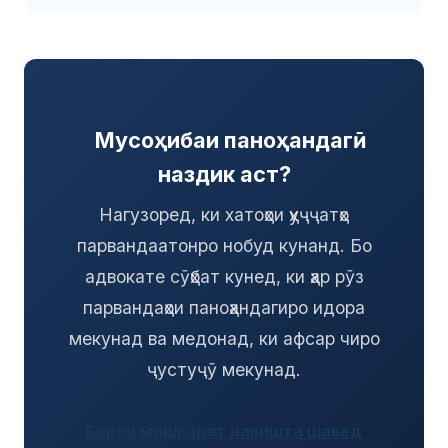
Мусоҳибаи паноҳандагӣ
наздик аст?
Нагузоред, ки хатоҳои ҳуҷҷатҳо
парвандаатонро нобуд кунанд. Бо
адвокате сӯҳбат кунед, ки ҳар рӯз
парвандаҳои паноҳандагиро идора
мекунад ва медонад, ки афсар чиро
ҷустуҷӯ мекунад.
Барои машварат навишта шавед