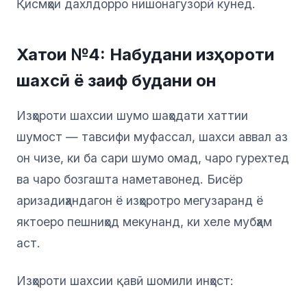
Қисмҳои дахлдорро нишонагузорӣ кунед.
Хатои №4: Набудани изҳороти
шахсӣ ё заиф будани он
Изҳороти шахсии шумо шаҳодати хаттии
шумост — тавсифи муфассал, шахси аввал аз
он чизе, ки ба сари шумо омад, чаро гурехтед
ва чаро бозгашта наметавонед. Бисёр
аризадиҳандагон ё изҳоротро мегузаранд ё
яктоеро пешниҳод мекунанд, ки хеле мубҳам
аст.
Изҳороти шахсии қавӣ шомили инҳост: