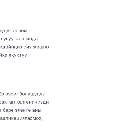
үңүз лозим.
өр улуу жашында
лидайнңиз сиз жашоо
ка ҳуқуқтуу
бз ээси) болушуңуз
сактап келгениңизди
а бере электе аны
валикациялабмоҳт.