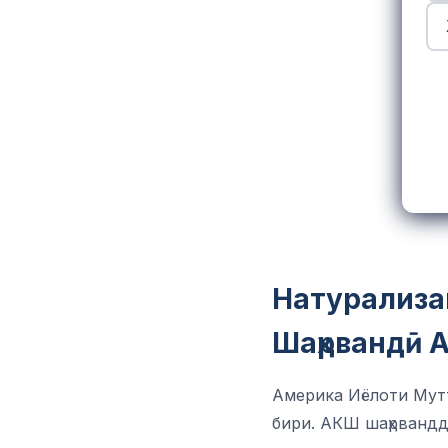
Натурализа
Шаҳрвандӣ 
Америка Иёлоти Мутт
бири. АКШ шаҳрвандд