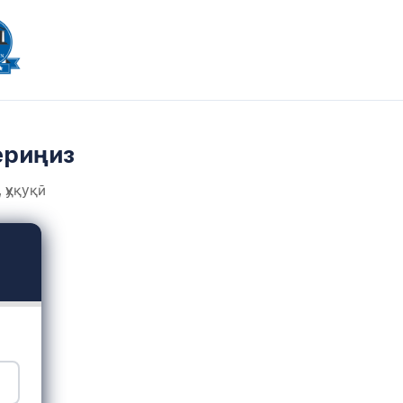
ериңиз
 ҳуқуқӣ