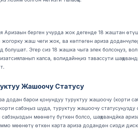
я Аризаын берген учурда жок дегенде 18 жаштан өтүш
 жогорку жаш чеги жок, ва көптөгөн ариза доданчүл
д болушат. Эгер сиз 18 жашка чыга элек болсоңуз, во
изатсияланып калса, волидайнңиз тавассути шаҳрвандӣ
т.
уктуу Жашоочу Статусу
за додан барои қонундуу туруктуу жашоочу (корти са
 корти сабзңыз шуда, туруктуу жашоочу статусуңузду 
и сабзңыздын мөөнөтү бүткөн болсо, шаҳрвандӣка ариз
ммо мөөнөтү өткөн карта ариза додандөн сизди диск