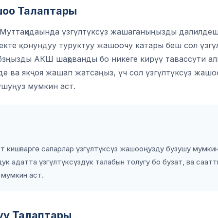
шоо Талаптары
 Муттаҳидаында үзгүлтүксүз жашаганыңызды далилдеш
лекте қонундуу туруктуу жашоочу катары беш сол үзгү
абзңызды АКШ шаҳрванды бо никеге кирүү тавассути ал
де ва якҷоя жашап жатсаңыз, үч сол үзгүлтүксүз жашо
ушуңуз мумкин аст.
ет кишваргө сапарлар үзгүлтүксүз жашооңузду бузушу мумкин
ук адатта үзгүлтүксүздүк талабын толугу бо бузат, ва саатт
 мумкин аст.
уу Талаптары