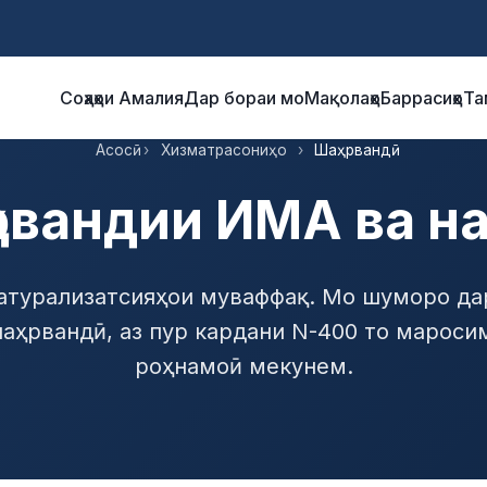
Соҳаҳои Амалия
Дар бораи мо
Мақолаҳо
Баррасиҳо
Та
Асосӣ
›
Хизматрасониҳо
›
Шаҳрвандӣ
рвандии ИМА ва н
натурализатсияҳои муваффақ. Мо шуморо д
аҳрвандӣ, аз пур кардани N-400 то мароси
роҳнамоӣ мекунем.