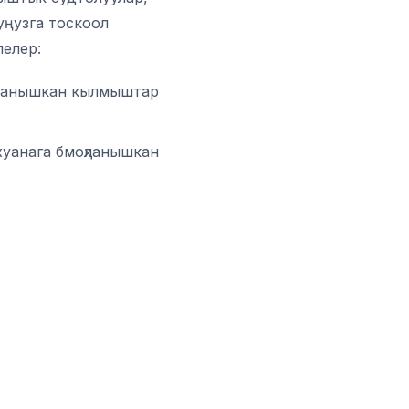
уңузга тоскоол
лелер:
оҳланышкан кылмыштар
хуанага бмоҳланышкан