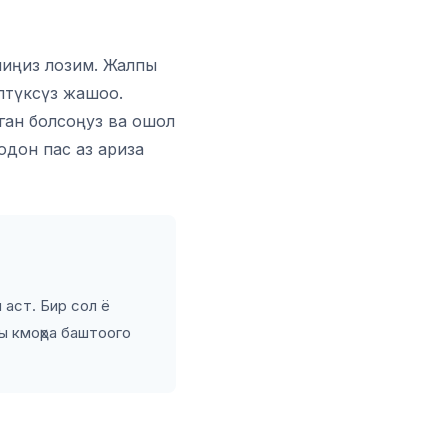
иңиз лозим. Жалпы
лтүксүз жашоо.
ган болсоңуз ва ошол
одон пас аз ариза
 аст. Бир сол ё
ы кмоҳра баштоого