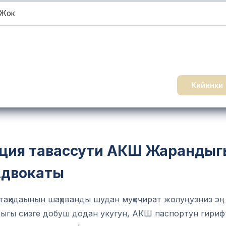
Жок
Кийинки
ция тавассути АКШ Жарандыг
Адвокаты
аҳидаынын шаҳрванды шудан муҳоҷират жолуңузниз эң
ыгы сизге добуш додан укугун, АКШ паспортун гириф