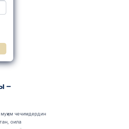
ы –
 муҳим чечимдердин
тан, оила