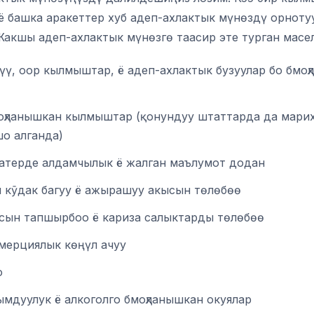
 ё башка аракеттер хуб адеп-ахлактык мүнөздү орноту
Жакшы адеп-ахлактык мүнөзгө таасир эте турган масе
үү, оор кылмыштар, ё адеп-ахлактык бузуулар бо бм
моҳланышкан кылмыштар (қонундуу штаттарда да мари
о алганда)
атерде алдамчылык ё жалган маълумот додан
и кӯдак багуу ё ажырашуу акысын төлөбөө
сын тапшырбоо ё кариза салыктарды төлөбөө
ммерциялык көңүл ачуу
о
ымдуулук ё алкоголго бмоҳланышкан окуялар