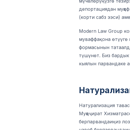
мүчөлөрүңүзгө тезир
депортациядан муҳоф
(корти сабз ээси) ам
Modern Law Group ко
муваффақона өтүүгө 
формасынын татаалды
түшүнөт. Биз барды
кыялын парвандаке а
Натурализа
Натурализация тавас
Муҳоҷират Хизматрасо
берпарвандаиңиз лози
ҷавоб берпарвандаиңи