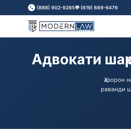
(888) 902-9285
💬 (619) 889-6476
Адвокати шаҳ
Ҳазорон 
раванди ш