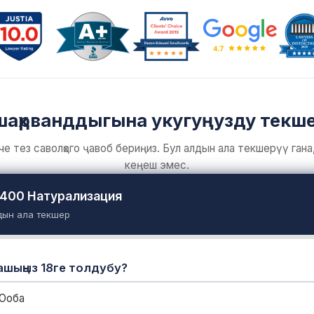
аҳрванддыгына укугуңузду текш
че тез саволҳого ҷавоб бериңиз. Бул алдын ала текшерүү гана,
кеңеш эмес.
400 Натурализация
ын ала текшерүү
шыңыз 18ге толдубу?
Ооба