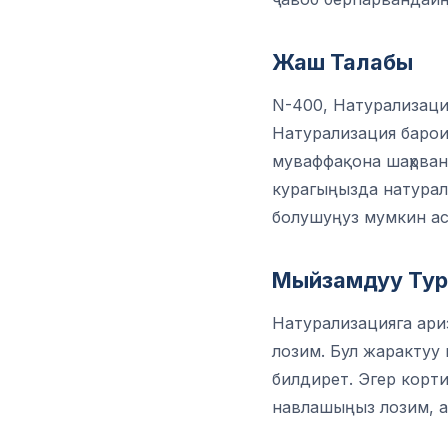
Жаш Талабы
N-400, Натурализаци
Натурализация барои
муваффақона шаҳрван
курагыңызда натурал
болушуңуз мумкин ас
Мыйзамдуу Тур
Натурализацияга ари
лозим. Бул жарактуу
билдирет. Эгер корт
навлашыңыз лозим, а