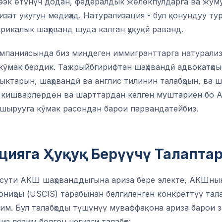
ээк өтүнүч додан, федералдык жөлөкпулдарга ва жуму
изат укугун медиҳад. Натурализация - бул қонундуу т
ерикалык шаҳрванд шуда калган ҳуқуқӣ раванд.
мпаниясында биз миңдеген иммигранттарга натурали
кӯмак бердик. Тажрыйбгирифтан шаҳрвандӣ адвокатҳо
ктарын, шаҳрвандӣ ва англис тилинин талабҳоын, ва ш
к кишварлөрдөн ва шарттардан келген муштариён бо 
шырууга кӯмак расондан барои парвандатейбиз.
цияга Ҳуқуқ Берүүчү Талапта
сути АКШ шаҳрванддыгына ариза бере электе, АКШны
ниҳоы (USCIS) тарабынан белгиленген конкреттүү тала
м. Бул талабҳоды түшүнүү муваффақона ариза барои з
з лозим болгон негизги талабҳо: