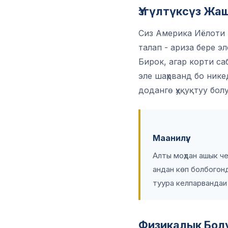
Үзгүлтүксүз Жа
Сиз Америка Иёлоти
талап - ариза бере э
Бирок, агар корти с
эле шаҳрванд бо нике
додангө ҳуқуқтуу бол
Маанилүү:
Алты моҳдан ашык ч
андан көп болбогонд
туура келпарвандаи
Физикалык Бол