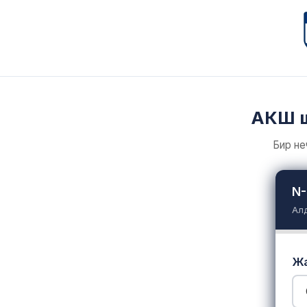
АКШ ш
Бир не
N-
Алд
Жа