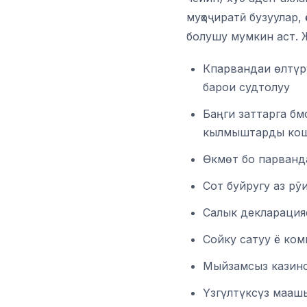
муҳоҷиратӣ бузуулар,
болушу мумкин аст. 
Кпарвандаи өлтүр
барои судтолуу
Баңги заттарга б
кылмыштарды кош
Өкмөт бо парванд
Сот буйругу аз рӯ
Салык декларация
Сойку сатуу ё ко
Мыйзамсыз казин
Үзгүлтүксүз мааш