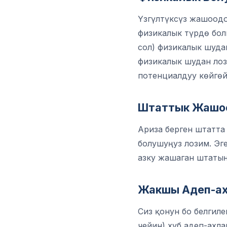
Үзгүлтүксүз жашоодо
физикалык түрдө бол
сол) физикалык шудан
физикалык шудан лоз
потенциалдуу көйгөй
Штаттык Жашо
Ариза берген штатта 
болушуңуз лозим. Эге
азку жашаган штатың
Жакшы Адеп-ах
Сиз қонун бо белгиле
чейин) хуб адеп-ахл