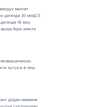
малдуу мезгил
 дегенде 30 моҳ (2,5
дегенде 18 моҳ
ариза бере электе
 моҳ жашагансыз
кте күтүүгө ё пеш
, ант додан аземине
ыштык судтолуулар,