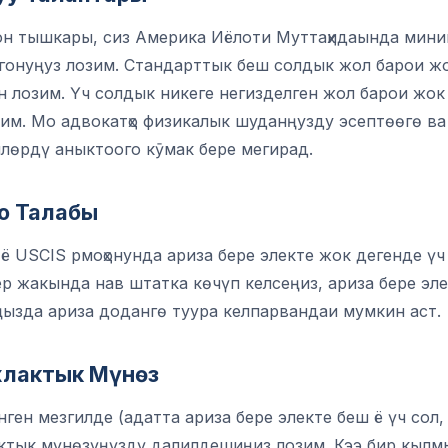
н тышкары, сиз Америка Иёлоти Муттаҳидаында мини
гонуңуз лозим. Стандарттык беш солдык жол барои жок
 лозим. Үч солдык никеге негизделген жол барои жок 
им. Мо адвокатҳо физикалык шуданңузду эсептөөгө ва 
лөрдү аныктоого кӯмак бере мегирад.
о Талабы
ё USCIS рмоҳонунда ариза бере электе жок дегенде үч
р жакында нав штатка көчүп келсеңиз, ариза бере эле
ызда ариза додангө туура келпарвандаи мумкин аст.
лактык Мүнөз
нген мезгилде (адатта ариза бере электе беш ё үч сол
актык мүнөзүңүздү далилдешиңиз лозим. Кээ бир кылм