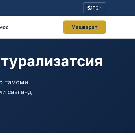
TG
мос
Машварат
атурализатсия
ар тамоми
ми савганд