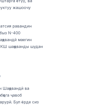
штарга ётүү, ва
уруктуу жашоочу
затсия равандин
ыбыз N-400
аҳрвандӣ маегин
АКШ шаҳрванды шудан
р
н Шаҳрвандӣ ва
бҳога ҷавоб
арурӣ. Бул ёрде сиз