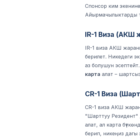
Спонсор ким экенине
Айырмачылыктарды түшүнү
IR-1 Виза (АКШ 
IR-1 виза АКШ жара
берилет. Никедеги э
аз болушун эсептейт
карта
алат – шартсы
CR-1 Виза (Шар
CR-1 виза АКШ жар
"Шарттуу Резидент" 
алат, ал карта бүткөн
берип, никеңиз дагы