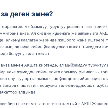
за деген эмне?
 жараны же мыйзамдуу туруктуу резиденттин (грин-к
ммигрант виза. Ал сиздин күйөөңүзгө же аялыңызга АК
үгө, өлкөнүн каалаган жеринде жашоого жана иштөөгө то
нып, ал нике кийин үйлөнүүнү талап кылат, никедеги виза
еде болууну талап кылат.
виза менен АКШга киргенде, ал мыйзамдуу туруктуу 
бир нече жумадан кийин почта аркылуу физикалык грин
нин олуттуу артыкчылыгы, ал үйлөнүүдөн кийин өзүнчө 
а айларды иштетип, кошумча төлөмдөрдү кошот, жуба
саякаттоо алдында.
сси бир нече өкмөт агенттигин камтыйт: АКШ Жаран