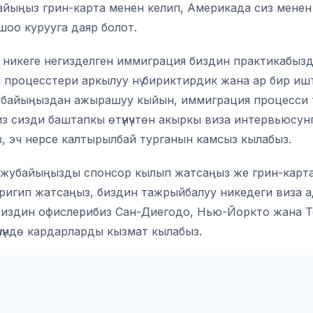
айыңыз грин-карта менен келип, Америкада сиз менен
шоо курууга даяр болот.
 никеге негизделген иммиграция биздин практикабызды
за процесстери аркылуу нү бириктирдик жана ар бир 
 Жубайыңыздан ажырашуу кыйын, иммиграция процесси
из сизди баштапкы өтүнүчтөн акыркы виза интервьюсун
, эч нерсе калтырылбай турганын камсыз кылабыз.
убайыңызды спонсор кылып жатсаңыз же грин-карта э
ригип жатсаңыз, биздин тажрыйбалуу никедеги виза 
. Биздин офислерибиз Сан-Диегодо, Нью-Йоркто жана 
зүндө кардарларды кызмат кылабыз.