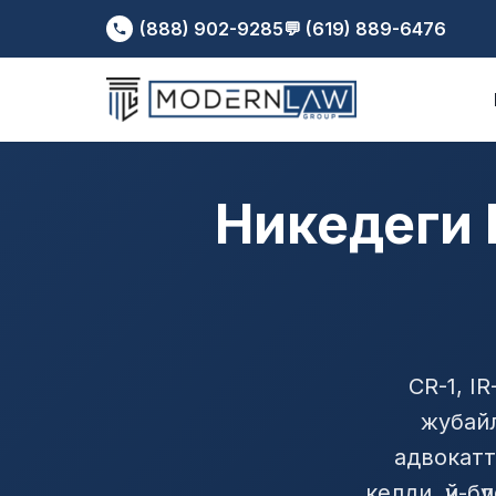
(888) 902-9285
💬 (619) 889-6476
Никедеги 
CR-1, I
жубайл
адвокатт
келди, үй-