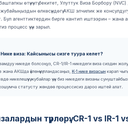
аштапкы өтүнүчтү бекитет, Улуттук Виза Борбору (NVC
, жубайыңыздын өлкөсүндөгү АКШ элчилик же консулдуг
. Бул агенттиктердин бирге кантип иштээрин – жана а
егиз процесс үчүн зарыл.
 Нике виза: Кайсынысы сизге туура келет?
амдуу никеде болсоңуз, CR-1/IR-1 никедеги виза сиздин жолу
 жана АКШда үйлөнүүнү пландасаңыз,
K-1 нике визасын
карап чыгы
өдө никелешүүчү жубайлар үчүн биз никедеги визаны сунуштайбы
 кошумча статусту жөндөө процессисиз дароо иштей алат.
алардын түрлөрү: CR-1 vs IR-1 v