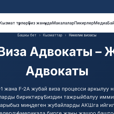
Кызмат түрлөрү
Биз жөнүндө
Макалалар
Пикирлер
Медиа
Ба
Башкы бет
›
Кызматтар
›
Никелик визасы
Виза Адвокаты – 
Адвокаты
R-1 жана F-2A жубай виза процесси аркылуу 
арды бириктирүү. Биздин тажрыйбалуу имм
арыбыз миңдеген жубайларды АКШга ийгили
бүлөлөрдү Америкада бирге жаңы жашоо башт