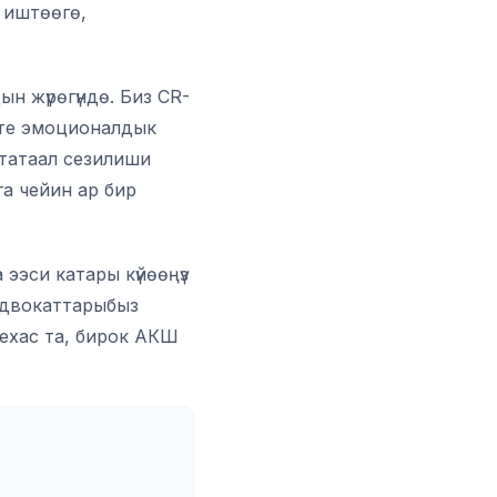
 иштөөгө,
н жүрөгүндө. Биз CR-
иште эмоционалдык
 татаал сезилиши
га чейин ар бир
эси катары күйөөңүз
адвокаттарыбыз
Техас та, бирок АКШ