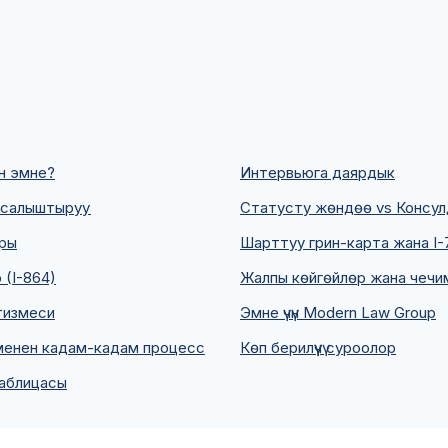
н эмне?
Интервьюга даярдык
2A салыштыруу
Статусту жөндөө vs Консулд
ары
Шарттуу грин-карта жана I-
(I-864)
Жалпы көйгөйлөр жана чеч
тизмеси
Эмне үчүн Modern Law Group
менен кадам-кадам процесс
Көп берилүүчү суроолор
аблицасы