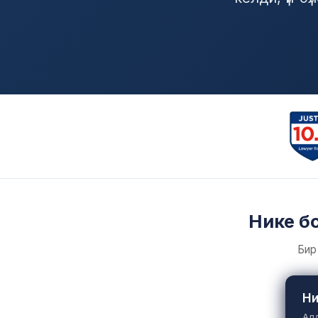
Нике бо
Бир
Ни
Алд