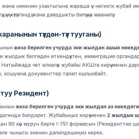
 жана никенин узактыгына жараша үч негизги жубай им
ү күтүлгөндү жана даярдыкты билүү үчүн маанилүү.
жаранынын түздөн-түз тууганы)
нынын
виза берилген учурда эки жылдан ашык никед
ки жылдык белгиден өткөндүктөн, иммиграция органда
. Натыйжада чет өлкөлүк жубайы АКШга кирүү менен да
з, кошумча документтер талап кылынбайт.
ттуу Резидент)
анынын
виза берилген учурда эки жылдан аз никедеги
дегенди билдирет. Жубайыңыз кирүү менен
2 жылдык ш
дөн 90 күн мурун бирге I-751 формасын (Резиденттик ша
 эле чыныгы экенин далилдешиңиз керек.