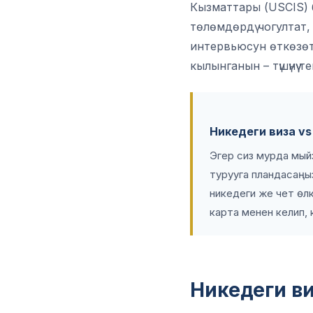
Кызматтары (USCIS) б
төлөмдөрдү чогултат
интервьюсун өткөзөт
кылынганын – түшүнүү т
Никедеги виза vs
Эгер сиз мурда мыйз
турууга пландасаңыз
никедеги же чет өлк
карта менен келип,
Никедеги виз