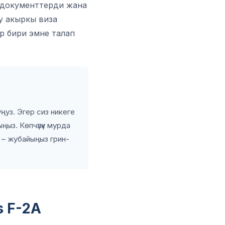
) документтерди жана
у акыркы виза
р бири эмне талап
ңуз. Эгер сиз никеге
ңыз. Көпчүлүк мурда
з – жубайыңыз грин-
s F-2A