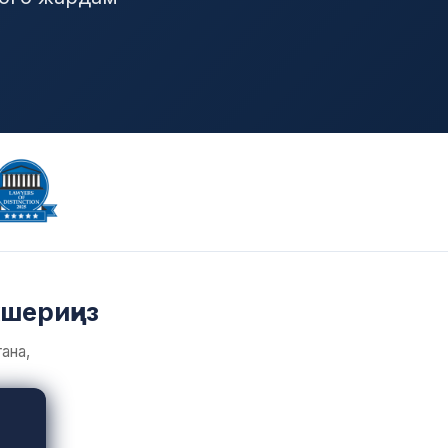
кшериңиз
ана,