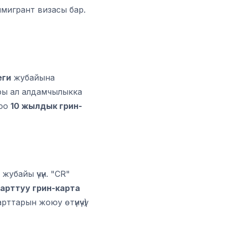
мигрант визасы бар.
еги
жубайына
ры ал алдамчылыкка
роо
10 жылдык грин-
жубайы үчүн. "CR"
арттуу грин-карта
рттарын жоюу өтүнүчү)