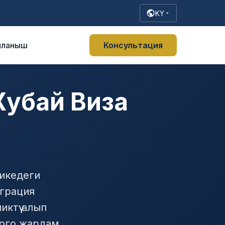
KY
йланыш
Консультация
Жубай Виза
никедеги
играция
ктүү алып
оого жардам