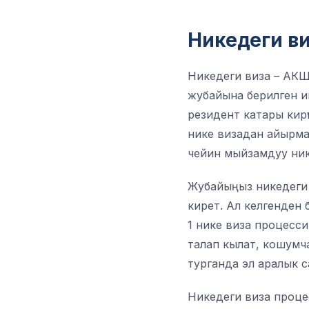
Никедеги ви
Никедеги виза – АКШ
жубайына берилген и
резидент катары кирү
нике визадан айырмала
чейин мыйзамдуу ник
Жубайыңыз никедеги 
кирет. Ал келгенден 
1 нике виза процесси
талап кылат, кошумч
турганда эл аралык 
Никедеги виза проце