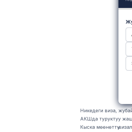
Жу
Никедеги виза, жубай
АКШда туруктуу жашоо
Кыска мөөнөттүү виза