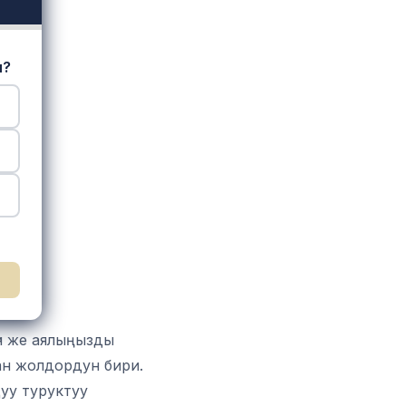
и?
үн же аялыңызды
ан жолдордун бири.
дуу туруктуу