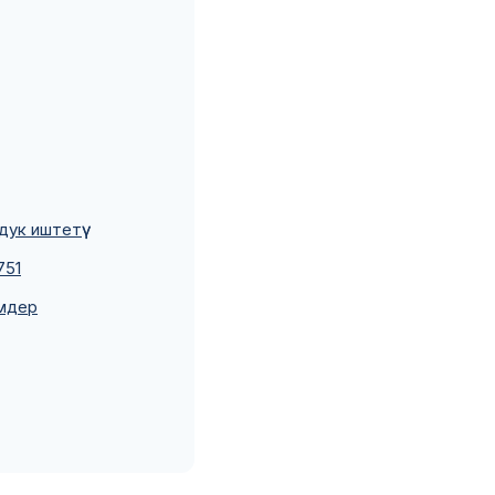
ук иштетүү
751
имдер