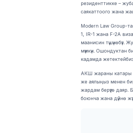
резиденттикке – жуб
саякаттоого жана жа
Modern Law Group-та
1, IR-1 жана F-2A ви
маанисин түшүнөбүз.
мүмкүн. Ошондуктан б
кадамда жетектейбиз
АКШ жараны катары ж
же аялыңыз менен би
жардам берүүгө даяр
боюнча жана дүйнө жү