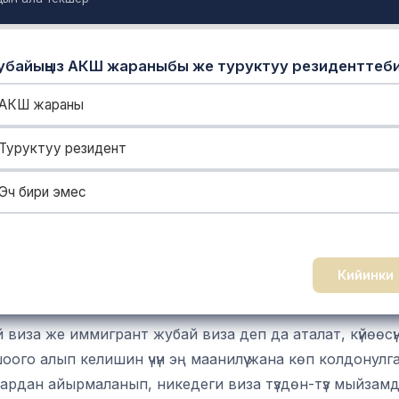
байыңыз АКШ жараныбы же туруктуу резиденттеб
АКШ жараны
Туруктуу резидент
Эч бири эмес
Кийинки
 виза же иммигрант жубай виза деп да аталат, күйөөс
го алып келишин үчүн эң маанилүү жана көп колдонулг
лардан айырмаланып, никедеги виза түздөн-түз мыйзам