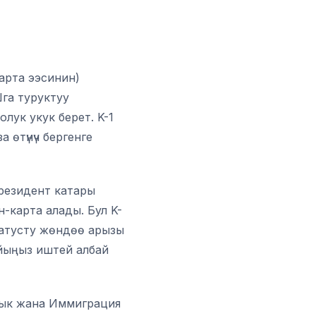
арта ээсинин)
Шга туруктуу
лук укук берет. K-1
 өтүнүч бергенге
резидент катары
-карта алады. Бул K-
статусту жөндөө арызы
йыңыз иштей албай
дык жана Иммиграция