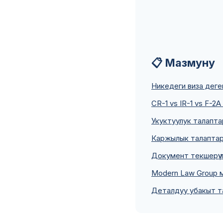
📋 Мазмуну
Никедеги виза деге
CR-1 vs IR-1 vs F-
Укуктуулук талапт
Каржылык талаптар 
Документ текшерүү 
Modern Law Group 
Деталдуу убакыт т