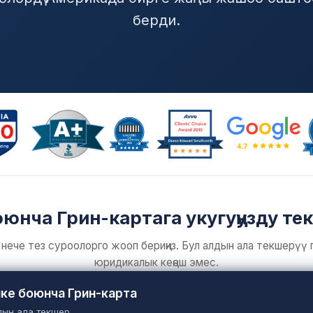
берди.
юнча Грин-картага укугуңузду те
 нече тез суроолорго жооп бериңиз. Бул алдын ала текшерүү г
юридикалык кеңеш эмес.
ке боюнча Грин-карта
ын ала текшерүү