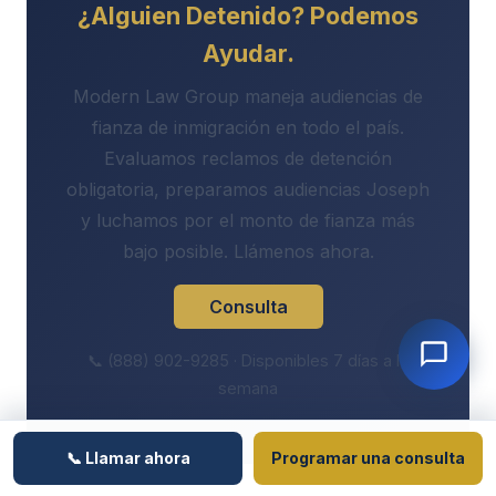
¿Alguien Detenido? Podemos
Ayudar.
Modern Law Group maneja audiencias de
fianza de inmigración en todo el país.
Evaluamos reclamos de detención
obligatoria, preparamos audiencias Joseph
y luchamos por el monto de fianza más
bajo posible. Llámenos ahora.
Consulta
📞 (888) 902-9285 · Disponibles 7 días a la
semana
📞 Llamar ahora
Programar una consulta