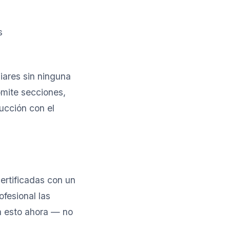
s
iares sin ninguna
omite secciones,
ducción con el
ertificadas con un
ofesional las
ga esto ahora — no