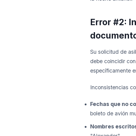
Error #2: I
documento
Su solicitud de as
debe coincidir con 
específicamente e
Inconsistencias c
Fechas que no co
boleto de avión m
Nombres escritos
"Alexander"