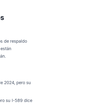
os
os de respaldo
 están
án.
de 2024, pero su
ro su I-589 dice