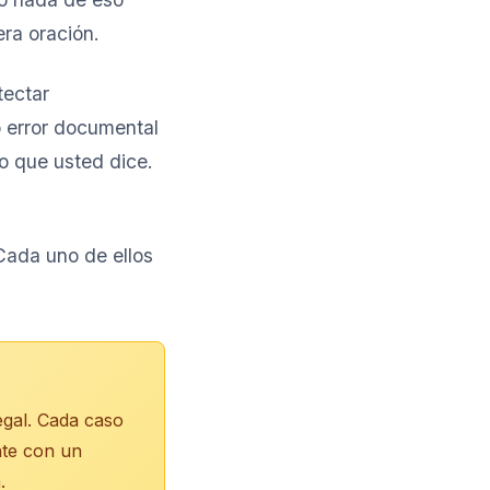
ra oración.
tectar
o error documental
lo que usted dice.
Cada uno de ellos
egal. Cada caso
nte con un
.