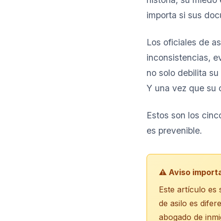
importa si sus do
Los oficiales de a
inconsistencias, 
no solo debilita su
Y una vez que su c
Estos son los cin
es prevenible.
⚠️ Aviso import
Este artículo es
de asilo es dife
abogado de inmig