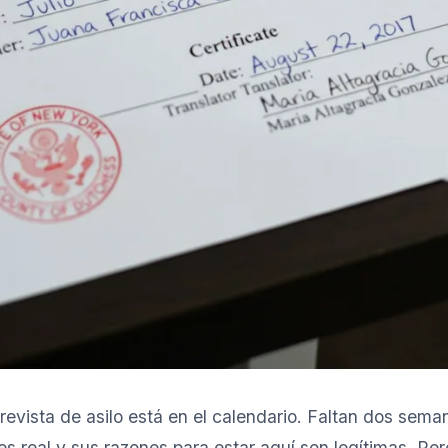
revista de asilo está en el calendario. Faltan dos sema
 es real y sus razones para estar aquí son legítimas. Pe