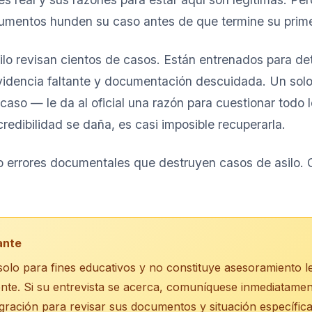
cumentos hunden su caso antes de que termine su prime
silo revisan cientos de casos. Están entrenados para de
evidencia faltante y documentación descuidada. Un sol
 caso — le da al oficial una razón para cuestionar todo 
redibilidad se daña, es casi imposible recuperarla.
co errores documentales que destruyen casos de asilo. 
ante
 solo para fines educativos y no constituye asesoramiento l
rente. Si su entrevista se acerca, comuníquese inmediatame
ración para revisar sus documentos y situación específica