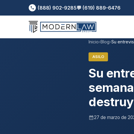
(888) 902-9285
💬 (619) 889-6476
Inicio
›
Blog
›
Su entrevis
ASILO
Su entre
semanas
destruy
27 de marzo de 20