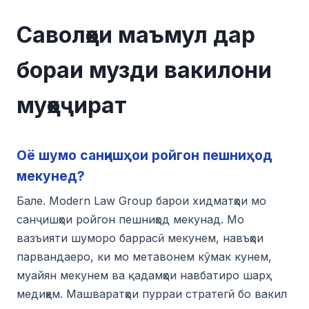
Саволҳои маъмул дар
бораи музди вакилони
муҳоҷират
Оё шумо санҷишҳои ройгон пешниҳод
мекунед?
Бале. Modern Law Group барои хидматҳои мо
санҷишҳои ройгон пешниҳод мекунад. Мо
вазъияти шуморо баррасӣ мекунем, навъҳои
парвандаеро, ки мо метавонем кӯмак кунем,
муайян мекунем ва қадамҳои навбатиро шарҳ
медиҳем. Машваратҳои пурраи стратегӣ бо вакил