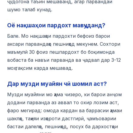
ҷудогона таъин мешаванд, агар парвандаи
шумо талаб кунад.
Оё нақшаҳои пардохт мавҷуданд?
Бале. Мо нақшаҳои пардохти бефоиз барои
аксари парвандаҳо пешниҳод мекунем. Сохтори
маъмулӣ 30 фоиз пешпардохт бо боқимонда
вобаста ба навъи парванда ва ҷадвал дар 3-12
моҳ тақсим карда мешавад.
Дар музди муайян чӣ шомил аст?
Музди муайяни мо ҳама чизеро, ки барои анҷом
додани парванда аз аввал то охир лозим аст,
фаро мегирад: омода кардан ва баррасии ҳамаи
шаклҳо, таҳияи изҳороти дастгирӣ, ҷамъоварии
бастаи далелҳо, пешниҳод, посух ба дархостҳои