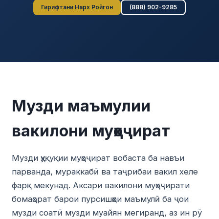
Гирифтани Нарх Ройгон
(888) 902-9285
Музди маъмулии
вакилони муҳоҷират
Музди ҳуқуқии муҳоҷират вобаста ба навъи
парванда, мураккабӣ ва таҷрибаи вакил хеле
фарқ мекунад. Аксари вакилони муҳоҷирати
бомаҳорат барои пурсишҳои маъмулӣ ба ҷои
музди соатӣ музди муайян мегиранд, аз ин рӯ