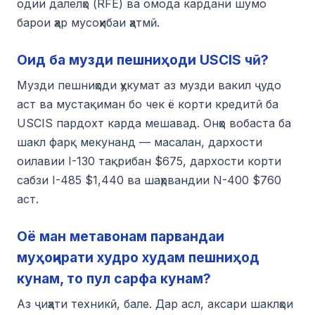
одии далелҳо (RFE) ва омода кардани шумо
барои ҳар мусоҳибаи ҳатмӣ.
Оид ба музди пешниҳоди USCIS чӣ?
Музди пешниҳоди ҳукумат аз музди вакил ҷудо
аст ва мустақиман бо чек ё корти кредитӣ ба
USCIS пардохт карда мешавад. Онҳо вобаста ба
шакл фарқ мекунанд — масалан, дархости
оилавии I-130 тақрибан $675, дархости корти
сабзи I-485 $1,440 ва шаҳрвандии N-400 $760
аст.
Оё ман метавонам парвандаи
муҳоҷирати худро худам пешниҳод
кунам, то пул сарфа кунам?
Аз ҷиҳати техникӣ, бале. Дар асл, аксари шаклҳои