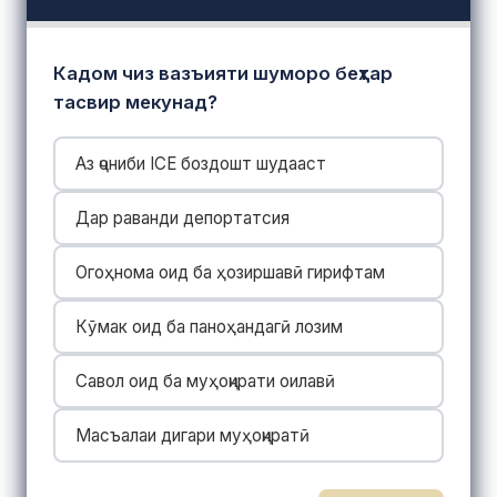
Кадом чиз вазъияти шуморо беҳтар
тасвир мекунад?
Аз ҷониби ICE боздошт шудааст
Дар раванди депортатсия
Огоҳнома оид ба ҳозиршавӣ гирифтам
Кӯмак оид ба паноҳандагӣ лозим
Савол оид ба муҳоҷирати оилавӣ
Масъалаи дигари муҳоҷиратӣ