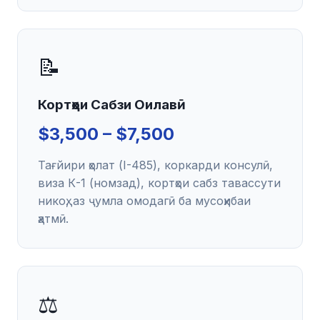
📝
Кортҳои Сабзи Оилавӣ
$3,500 – $7,500
Тағйири ҳолат (I-485), коркарди консулӣ,
виза К-1 (номзад), кортҳои сабз тавассути
никоҳ, аз ҷумла омодагӣ ба мусоҳибаи
ҳатмӣ.
⚖️