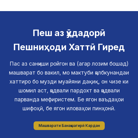
Пеш аз ӯҳдадорӣ
Пешниҳоди Хаттӣ Гиред
Пас аз санҷиши ройгон ва (агар лозим бошад)
машварат бо вакил, мо мактуби ҷалбкунандаи
хаттиро бо музди муайяни дақиқ, он чизе ки
шомил аст, ҷадвали пардохт ва ҷадвали
парванда мефиристем. Бе ягон ваъдаҳои
шифоҳӣ, бе ягон иловаҳои пинҳонӣ.
Машварати Банақшагирӣ Кардан