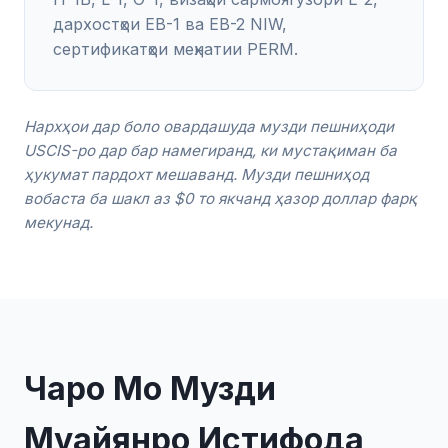
дархостҳои EB-1 ва EB-2 NIW,
сертификатҳои меҳнатии PERM.
Нархҳои дар боло овардашуда музди пешниҳоди
USCIS-ро дар бар намегиранд, ки мустақиман ба
ҳукумат пардохт мешаванд. Музди пешниҳод
вобаста ба шакл аз $0 то якчанд ҳазор доллар фарқ
мекунад.
Чаро Мо Музди
Муайянро Истифода