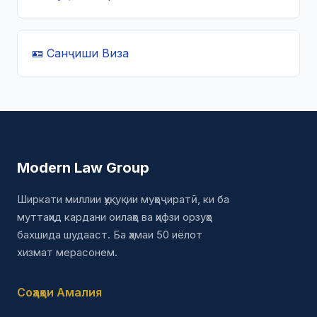
🪪 Санҷиши Виза
Modern Law Group
Ширкати миллии ҳуқуқии муҳоҷиратӣ, ки ба
муттаҳид кардани оилаҳо ва ҳифзи орзуҳо
бахшида шудааст. Ба ҳамаи 50 иёлот
хизмат мерасонем.
Соҳаҳои Амалия