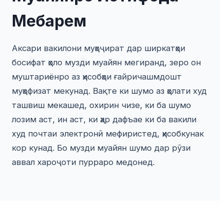
Мебарем
Аксари вакилони муҳоҷират дар ширкатҳои
босифат ҳоло музди муайян мегиранд, зеро он
муштариёнро аз ҳисобҳои ғайричашмдошт
муҳофизат мекунад. Вақте ки шумо аз ҳолати худ
ташвиш мекашед, охирин чизе, ки ба шумо
лозим аст, ин аст, ки ҳар дафъае ки ба вакили
худ почтаи электронӣ мефиристед, ҳисобкунак
кор кунад. Бо музди муайян шумо дар рӯзи
аввал хароҷоти пурраро медонед.