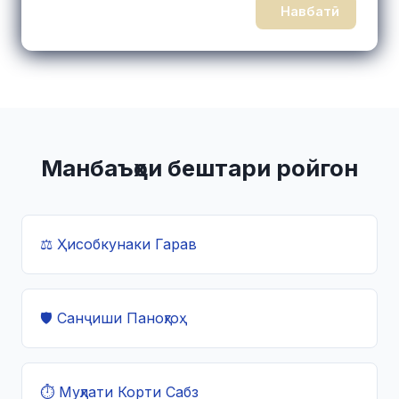
Навбатӣ
Манбаъҳои бештари ройгон
⚖️ Ҳисобкунаки Гарав
🛡️ Санҷиши Паноҳгоҳ
⏱️ Муҳлати Корти Сабз