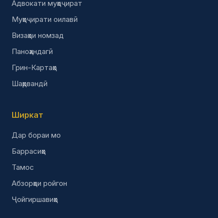
Адвокати муҳоҷират
Муҳоҷирати оилавӣ
Визаҳои номзад
Паноҳандагӣ
Грин-Картаҳо
Шаҳрвандӣ
Ширкат
Дар бораи мо
Баррасиҳо
Тамос
Абзорҳои ройгон
Ҷойгиршавиҳо