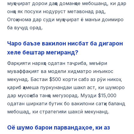
муҳоҷират дорои даҳҳо доманҳое мебошанд, ки дар
онҳо як посухи нодуруст метавонад рад,
Огоҳинома дар суди муҳоҷират ё манъи доимиро
ба вуҷуд орад.
Чаро баъзе вакилон нисбат ба дигарон
хеле бештар мегиранд?
Фарқияти нархҳо одатан таҷриба, меъёри
муваффақият ва модели хидматро инъикос
мекунад. Бастаи $500 корти сабз аз рӯи никоҳ
қариб ҳамеша пуркунандаи шакл аст, ки шуморо
дар мусоҳиба танҳо мегузорад. Музди $15,000
одатан ширкати бутик бо вакилони сатҳи баланд
мебошад, ки стратегияи шахсӣ мекунанд.
Оё шумо барои парвандаҳое, ки аз