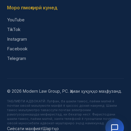
Моро пмоҳгирӣ кунед
YouTube
TikTok
Instagram
Facebook
Telegram
© 2026 Modern Law Group, PC. Ҳамаи ҳуқуқҳо маҳфузанд.
ТАБЛИҒОТИ АДВОКАТӢ: Лутфан, ба шакли тамос, паёми матнӣ ё
почтаи овозӣ маълумоти махфӣ ё ҳассос дохил накунед. Шакли
тамос маълумотро тавассути почтаи электронии
рамзгузоринашуда мефиристад, ки бехатар нест. Фиристодани
шакли тамос, паёми матнӣ, занги телефонӣ ё гузоштани почтаи
овозӣ муносибати адвокат-муштариро эҷод намекунад.
Сиёсати махфият
Шартҳо