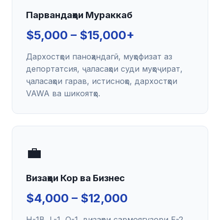
Парвандаҳои Мураккаб
$5,000 – $15,000+
Дархостҳои паноҳандагӣ, муҳофизат аз
депортатсия, ҷаласаҳои суди муҳоҷират,
ҷаласаҳои гарав, истисноҳо, дархостҳои
VAWA ва шикоятҳо.
💼
Визаҳои Кор ва Бизнес
$4,000 – $12,000
H-1B, L-1, O-1, визаҳои сармоягузори E-2,