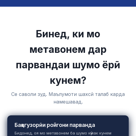
Бинед, ки мо
метавонем дар
парвандаи шумо ёрӣ
кунем?
Се саволи зуд. Маълумоти шахсӣ талаб карда
намешавад.
Баҳогузорӣи ройгони парванда
Бидонед, оя мо метавонем ба шумо кӯмак кунем