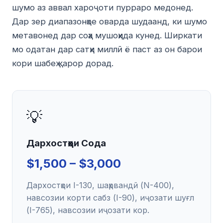
шумо аз аввал хароҷоти пурраро медонед.
Дар зер диапазонҳое оварда шудаанд, ки шумо
метавонед дар соҳа мушоҳида кунед. Ширкати
мо одатан дар сатҳи миллӣ ё паст аз он барои
кори шабеҳ қарор дорад.
💡
Дархостҳои Сода
$1,500 – $3,000
Дархостҳои I-130, шаҳрвандӣ (N-400),
навсозии корти сабз (I-90), иҷозати шуғл
(I-765), навсозии иҷозати кор.