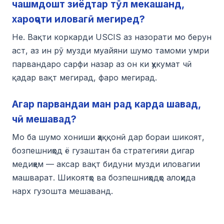
чашмдошт зиёдтар тӯл мекашанд,
хароҷоти иловагӣ мегиред?
Не. Вақти коркарди USCIS аз назорати мо берун
аст, аз ин рӯ музди муайяни шумо тамоми умри
парвандаро сарфи назар аз он ки ҳукумат чӣ
қадар вақт мегирад, фаро мегирад.
Агар парвандаи ман рад карда шавад,
чӣ мешавад?
Мо ба шумо хониши ҳаққонӣ дар бораи шикоят,
бозпешниҳод ё гузаштан ба стратегияи дигар
медиҳем — аксар вақт бидуни музди иловагии
машварат. Шикоятҳо ва бозпешниҳодҳо алоҳида
нарх гузошта мешаванд.