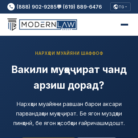
(888) 902-9285
💬 (619) 889-6476
TG
НАРХҲОИ МУАЙЯНИ ШАФФОФ
Вакили муҳоҷират чанд
арзиш дорад?
Нархҳои муайяни равшан барои аксари
парвандаҳои муҳоҷират. Бе ягон муздҳои
пинҳонӣ, бе ягон ҳисобҳои ғайричашмдошт.