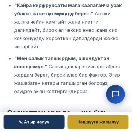
"Кайра кирүү уруксаты мага каалаганча узак
убакытка кетүүгө мүмкүндүк берет."
Ал эки
жылга чейин камтыйт жана ниетти
далилдейт, бирок ал чексиз эмес жана сиз
көчкөнүңүздү көрсөткөн далилдерди жокко
чыгарбайт.
"Мен салык тапшырдым, ошондуктан
коопсузмун."
Салык декларациялары абдан
жардам берет, бирок алар бир фактор. Эгер
жашабаган катары тапшырган болсоңуз,
өзүңүзгө зыян келтиргендирсиз.
Саякаттан мурда — же бир
📞 Азыр чалуу
Кеңешүүгө жазылуу
нерсеге кол коюудан мурда