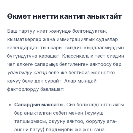
Өкмөт ниетти кантип аныктайт
Баш тартуу ниет жөнүндө болгондуктан,
кызматкерлер жана иммиграциялык судьялар
календардан тышкары, сиздин кырдаалыңыздын
бүтүндүгүнө карашат. Классикалык тест сиздин
чет өлкөгө сапарыңыз белгиленген аяктоосу бар
убактылуу сапар
беле же белгисиз мөөнөткө
көчүү беле деп сурайт. Алар мындай
факторлорду баалашат:
Сапардын максаты.
Сиз болжолдонгон аягы
бар аныкталган себеп менен (жумуш
тапшырмасы, окууну аяктоо, оорулуу ата-
энени багуу) бардыңызбы же жөн гана