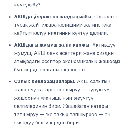
көчтүңүзбү?
АКШда үйдү сактап калдыңызбы.
Сакталган
турак жай, ижара келишими же ипотека
кайтып келүү ниетинин күчтүү далили.
АКШдагы жумуш жана каржы.
Активдүү
жумуш, АКШ банк эсептери жана сиздин
атыңыздагы эсептер экономикалык жашооңуз
бул жерде калганын көрсөтөт.
Салык декларациялары.
АКШ салыгын
жашоочу катары тапшыруу — туруктуу
жашоонун уланышынын эң күчтүү
белгилеринин бири. Жашабаган катары
тапшыруу — же такыр тапшырбоо — эң
зыяндуу белгилердин бири.