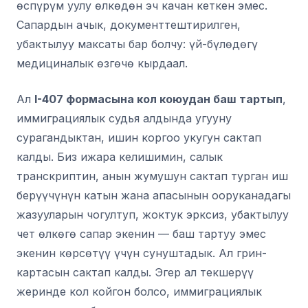
өспүрүм уулу өлкөдөн эч качан кеткен эмес.
Сапардын ачык, документтештирилген,
убактылуу максаты бар болчу: үй-бүлөдөгү
медициналык өзгөчө кырдаал.
Ал
I-407 формасына кол коюудан баш тартып
,
иммиграциялык судья алдында угууну
сурагандыктан, ишин коргоо укугун сактап
калды. Биз ижара келишимин, салык
транскриптин, анын жумушун сактап турган иш
берүүчүнүн катын жана апасынын ооруканадагы
жазууларын чогултуп, жоктук эрксиз, убактылуу
чет өлкөгө сапар экенин — баш тартуу эмес
экенин көрсөтүү үчүн сунуштадык. Ал грин-
картасын сактап калды. Эгер ал текшерүү
жеринде кол койгон болсо, иммиграциялык