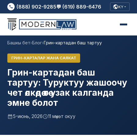
(888) 902-9285
💬 (619) 889-6476
KY
Башкы бет
›
Блог
›
Грин-картадан баш тартуу
ГРИН-КАРТАЛАР ЖАНА САЯКАТ
Грин-картадан баш
тартуу: Туруктуу жашоочу
чет өлкөдө өтө узак калганда
эмне болот
5-июнь, 2026
11 мүнөт окуу