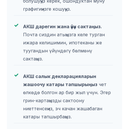
болушуңуз керек, ошондуктан муну
графигиңизге кошуңуз.
АКШ дарегин жана үйүн сактаңыз.
Почта сиздин атыңызга келе турган
ижара келишимин, ипотеканы же
туугандын үйүндөгү бөлмөнү
сактаңыз.
АКШ салык декларацияларын
жашоочу катары тапшырыңыз
чет
өлкөдө болгон ар бир жыл үчүн. Эгер
грин-картаңызды сактоону
ниеттенсеңиз, эч качан жашабаган
катары тапшырбаңыз.