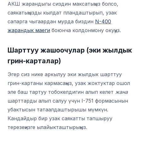
АКШ жарандыгы сиздин максатыңыз болсо,
саякатыңызды кылдат пландаштырып, узак
сапарга чыгаардан мурда биздин
N-400
жарандык маеги
боюнча колдонмону окуңуз.
Шарттуу жашоочулар (эки жылдык
грин-карталар)
Эгер сиз нике аркылуу эки жылдык шарттуу
грин-картаны кармасаңыз, узак жоктуктар ошол
эле баш тартуу тобокелдигин алып келет
жана
шарттарды алып салуу үчүн I-751 формасынын
убактысын татаалдаштырышы мүмкүн.
Кандайдыр бир узак саякатты тапшыруу
терезеңизге ылайыкташтырыңыз.