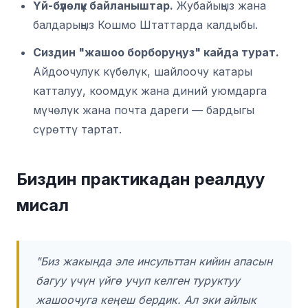
Үй-бүлөлүк байланыштар.
Жубайыңыз жана
балдарыңыз Кошмо Штаттарда калдыбы.
Сиздин "жашоо борборуңуз" кайда турат.
Айдоочулук күбөлүк, шайлоочу катары
катталуу, коомдук жана диний уюмдарга
мүчөлүк жана почта дареги — бардыгы
сүрөттү тартат.
Биздин практикадан реалдуу
мисал
"Биз жакында эле инсульттан кийин апасын
багуу үчүн үйгө учуп келген туруктуу
жашоочуга кеңеш бердик. Ал эки айлык