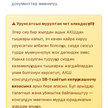
документтер маанилүү.
⚠️ Уруксатсыз мурунтан чет өлкөдөсүзбү?
Эгер сиз бир жылдан ашык АКШдан
тышкары калып, эч качан кайра кирүү
уруксатын албаган болсоңуз, сизде сөзсүз
түрдө мүмкүнчүлүк жок дегендик эмес.
Узакка созулган турууңуз сиздин
көзөмөлүңүздөн тышкаркы жагдайлардан
улам болгонун көрсөтүп, АКШ
консулдугунда
SB-1 кайтып келүүчү жашоочу
визасына
арыз бере аласыз. Бул арыздар
талапчыл жана убакытка байланыштуу —
консулдук маегинен мурда юридикалык
жардам алыңыз.