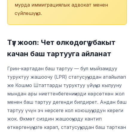
мурда иммиграциялык адвокат менен
сүйлөшүңүз.
Түз жооп: Чет өлкөдөгү убакыт
качан баш тартууга айланат
Грин-картадан баш тартуу — бул мыйзамдуу
туруктуу жашоочу (LPR) статусуңуздан атайылап
же Кошмо Штаттарды туруктуу үйүңүз кылууну
мындан ары ниеттенбегениңизди көрсөткөн жол
менен баш тартуу дегенди билдирет. Андан баш
тартуу үчүн эч нерсеге кол коюшуңуздун кереги
жок. Өкмөт сиздин жашооңузду кантип
өткөргөнүңүзгө карап, статусуңуздан баш тарткан