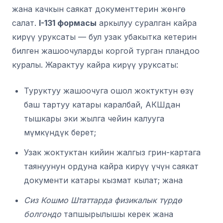
жана качкын саякат документтерин жөнгө
салат.
I-131 формасы
аркылуу суралган кайра
кирүү уруксаты — бул узак убакытка кетерин
билген жашоочуларды коргой турган пландоо
куралы. Жарактуу кайра кирүү уруксаты:
Туруктуу жашоочуга ошол жоктуктун өзү
баш тартуу катары каралбай, АКШдан
тышкары эки жылга чейин калууга
мүмкүндүк берет;
Узак жоктуктан кийин жалгыз грин-картага
таянуунун ордуна кайра кирүү үчүн саякат
документи катары кызмат кылат; жана
Сиз Кошмо Штаттарда физикалык түрдө
болгондо
тапшырылышы керек жана