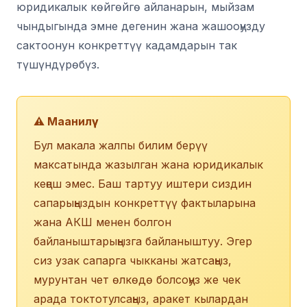
юридикалык көйгөйгө айланарын, мыйзам
чындыгында эмне дегенин жана жашооңузду
сактоонун конкреттүү кадамдарын так
түшүндүрөбүз.
⚠️ Маанилүү
Бул макала жалпы билим берүү
максатында жазылган жана юридикалык
кеңеш эмес. Баш тартуу иштери сиздин
сапарыңыздын конкреттүү фактыларына
жана АКШ менен болгон
байланыштарыңызга байланыштуу. Эгер
сиз узак сапарга чыкканы жатсаңыз,
мурунтан чет өлкөдө болсоңуз же чек
арада токтотулсаңыз, аракет кылардан