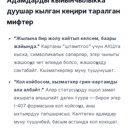
Адамдарды кыйынчылыкка
дуушар кылган кеңири таралган
мифтер
"Жылына бир жолу кайтып келсем, баары
жайында."
Картаны "штамптоо" үчүн АКШга
кыска, символикалык сапарлар, эгер чыныгы
жашооңуз чет өлкөдө болсо, жашооңузду
сактабайт. Кызматкерлер муну түшүнүшөт.
"Кол койбосом, кызматкер грин-картамды
ала албайт."
Алар статусуңузду ошол замат
ажырата алышпайт деген туура — бирок эгер
I-407 формасына кол койсоңуз, аны
ыктыярдуу тапшырасыз. Көптөгөн адамдар
муну түшүнбөй, басым астында кол коюшат.