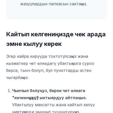
жазуулардын папкасын сактаңыз.
Кайтып келгениңизде чек арада
эмне кылуу керек
Эгер кайра кирүүдө токтотулсаңыз жана
кызматкер чет өлкөдөгү убактыңызга суроо
берсе, тынч болуп, бул пункттарды эстен
чыгарбаңыз:
Чынчыл болуңуз, бирок чет өлкөгө
"көчкөнүңүздү" ыктыярдуу айтпаңыз.
Убактылуу максатты жана кайтып келүү
ниетиңизди чынчыл түшүндүрүңүз.