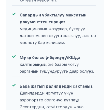
Сапардын убактылуу максатын
документтештириңиз
—
медициналык жазуулар, бүтүрүү
датасы менен окууга жазылуу, аяктоо
мөөнөтү бар келишим.
Мүмкүн болсо үй-бүлөңүздү АКШда
калтырыңыз
, же баары чогуу
барганын түшүндүрүүгө даяр болуңуз.
Бара жатып далилдерди сактаңыз.
Далилдерди чогултуу үчүн
аэропортто болгончо күтпөңүз.
Эсептердин, отчёттордун жана