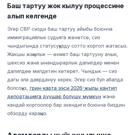
Баш тартуу жок кылуу процессине
алып келгенде
Эгер CBP сизди баш тартуу айыбы боюнча
иммиграциялык судьяга жөнөтсө, сиз
чындыгында статусуңузду сотто коргоп жатасыз.
Жакшы жаңылык — өкмөт баш тартууну ачык,
шексиз жана ынандырарлык далилдер менен
далилдөө милдетин көтөрөт. Чындык — сиз
дагы эле даярдануу керек. Эгер сиз бул абалда
болсоңуз,
грин-карта ээси 2026-жылы кантип
депортацияга дуушар болушу мүмкүн
жана
кандай коргоолор бар экендиги боюнча биздин
обзорду караңыз.