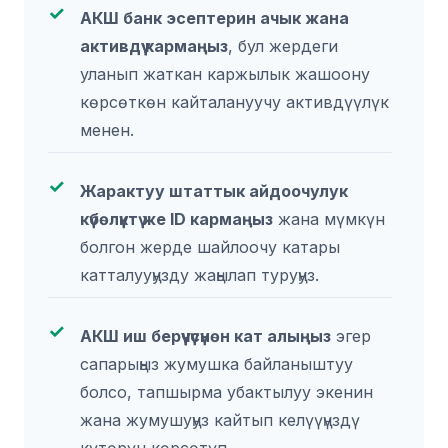
АКШ банк эсептерин ачык жана
активдүү кармаңыз
, бул жердеги
уланып жаткан каржылык жашоону
көрсөткөн кайталануучу активдүүлүк
менен.
Жарактуу штаттык айдоочулук
күбөлүктү же ID кармаңыз
жана мүмкүн
болгон жерде шайлоочу катары
катталууңузду жаңылап туруңуз.
АКШ иш берүүчүсүнөн кат алыңыз
эгер
сапарыңыз жумушка байланыштуу
болсо, тапшырма убактылуу экенин
жана жумушуңуз кайтып келүүңүздү
күтөрүн көрсөтүп.