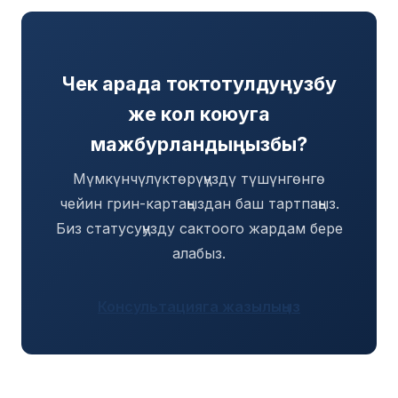
Чек арада токтотулдуңузбу
же кол коюуга
мажбурландыңызбы?
Мүмкүнчүлүктөрүңүздү түшүнгөнгө
чейин грин-картаңыздан баш тартпаңыз.
Биз статусуңузду сактоого жардам бере
алабыз.
Консультацияга жазылыңыз