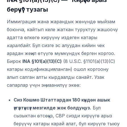
берүүчү" тузагы
Иммиграция жана жарандык жөнүндө мыйзам
боюнча, кайтып келе жаткан туруктуу жашоочу
адатта өлкөгө кирүүнү издеген катары
каралбайт
. Бул сизге эс алуудан кийин чек
арадан жеңил өтүүгө мүмкүндүк берген коргоо.
Бирок
INA §101(a)(13)(C)
(8 U.S.C. §1101(a)(13)(C)
катары кодификацияланган) ошол коргоону
алып салган алты кырдаалды санайт. Узак
сапарлар үчүн эң маанилүү экөө:
Сиз Кошмо Штаттардан 180 күндөн ашык
үзгүлтүксүз мезгилде жок болдуңуз.
Бул
сызыктан өтсөңүз, CBP сизди кирүүгө арыз
берүүчү катары карай алат, бул кирүүгө тыюу