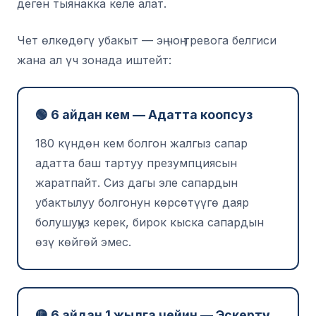
деген тыянакка келе алат.
Чет өлкөдөгү убакыт — эң чоң тревога белгиси
жана ал үч зонада иштейт:
🟢 6 айдан кем — Адатта коопсуз
180 күндөн кем болгон жалгыз сапар
адатта баш тартуу презумпциясын
жаратпайт. Сиз дагы эле сапардын
убактылуу болгонун көрсөтүүгө даяр
болушуңуз керек, бирок кыска сапардын
өзү көйгөй эмес.
🟡 6 айдан 1 жылга чейин — Эскертүү