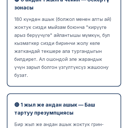
зонасы
180 күндөн ашык (болжол менен алты ай)
жоктук сизди мыйзам боюнча "кирүүгө
арыз берүүчүгө" айлантышы мүмкүн, бул
кызматкер сизди биринчи жолу келе
жаткандай текшере ала тургандыгын
билдирет. Ал ошондой эле жарандык
үчүн зарыл болгон үзгүлтүксүз жашоону
бузат.
🔴 1 жыл же андан ашык — Баш
тартуу презумпциясы
Бир жыл же андан ашык жоктук грин-