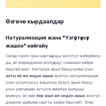
Өзгөчө кырдаалдар
Натурализация жана "Үзгүлтүксүз
жашоо" көйгөйү
Сапар сизге грин-картаңызды жоготуп жибербесе
да, ал жарандыкка жолуңузду тымызын кайра
баштай алат. Көпчүлүк арыз берүүчүлөр үчүн
алты ай же андан ашык
жоктук натурализация
үчүн үзгүлтүксүз жашоону бузуп, арыз берүү
үчүн узагыраак күтүүгө мажбур кылышы
мүмкүн, ал эми
бир жыл же андан ашык
жоктук
дээрлик дайыма саатты кайра баштайт. Эгер