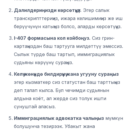
Далилдериңизди көрсөтүңүз.
Эгер салык
транскрипттериңиз, ижара келишимиңиз же иш
берүүчүнүн катыңыз болсо, аларды көрсөтүңүз.
I-407 формасына кол койбоңуз.
Сиз грин-
картаңыздан баш тартууга милдеттүү эмессиз.
Сылык түрдө баш тартып, иммиграциялык
судьяны көрүүнү сураңыз.
Келүү жөнүндө билдирүүнү жана угууну сураңыз
эгер кызматкер сиз статустан баш тарттыңыз
деп талап кылса. Бул чечимди судьянын
алдына коёт, ал жерде сиз толук ишти
сунуштай аласыз.
Иммиграциялык адвокатка чалыңыз
мүмкүн
болушунча тезирээк. Убакыт жана