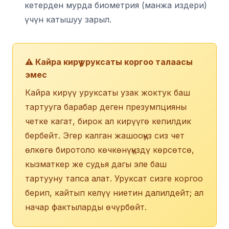
кетерден мурда биометрия (манжа издери)
үчүн катышуу зарыл.
⚠️ Кайра кирүү уруксаты коргоо талаасы
эмес
Кайра кирүү уруксаты узак жоктук баш
тартууга барабар деген презумпцияны
четке кагат, бирок ал кирүүгө кепилдик
бербейт. Эгер калган жашооңуз сиз чет
өлкөгө биротоло көчкөнүңүздү көрсөтсө,
кызматкер же судья дагы эле баш
тартууну тапса алат. Уруксат сизге коргоо
берип, кайтып келүү ниетин далилдейт; ал
начар фактыларды өчүрбөйт.