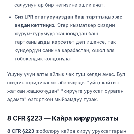
салуунун ар бир негизине эшик ачат.
Сиз LPR статусуңуздан баш тарттыңыз же
андан кеттиңиз.
Эгер кызматкер сиздин
жүрүм-турумуңуз жашооңуздан баш
тартканыңызды көрсөтөт деп ишенсе, так
күндөрдүн санына карабастан, ошол эле
тобокелдик колдонулат.
Ушуну үчүн алты айлык чек туш келди эмес. Бул
сиздин юридикалык абалыңызды "үйгө кайтып
жаткан жашоочудан" "кирүүгө уруксат сураган
адамга" өзгөрткөн мыйзамдуу тузак.
8 CFR §223 — Кайра кирүү уруксаты
8 CFR §223
жоболору кайра кирүү уруксаттарын