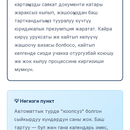
картаңызды саякат документи катары
жараксыз кылып, жашооңуздан баш
тарткандыгыңыз тууралуу күчтүү
юридикалык презумпция жаратат. Кайра
кирүү уруксаты же кайтып келүүчү
жашоочу визасы болбосо, кайтып
келгенде сизди учакка отургузбай коюшу
же жок кылуу процессине киргизиши
мүмкүн.
💡 Негизги пункт
Автоматтык түрдө "коопсуз" болгон
сыйкырдуу күндөрдүн саны жок. Баш
тартуу — бул жөн гана календарь эмес,