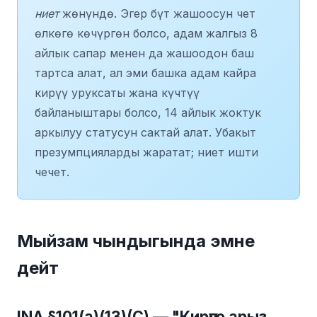
ниет
жөнүндө. Эгер бүт жашоосун чет
өлкөгө көчүргөн болсо, адам жалгыз 8
айлык сапар менен да жашоодон баш
тартса алат, ал эми башка адам кайра
кирүү уруксаты жана күчтүү
байланыштары болсо, 14 айлык жоктук
аркылуу статусун сактай алат. Убакыт
презумпцияларды жаратат; ниет ишти
чечет.
Мыйзам чындыгында эмне
дейт
INA §101(a)(13)(C) — "Кирүүгө арыз