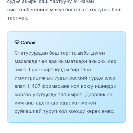
судья акыры баш тартууну эч качан
ниеттенбегенине макул болгон статусунан баш
тартмак.
💡 Сабак
Статусуңуздан баш тарттыңызбы деген
маселеде чек ара кызматкери акыркы сөз
эмес. Грин-картаңызды бир гана
иммиграциялык судья расмий түрдө алса
алат. I-407 формасына кол коюу ишиңизди
коргоо укугуңузду тапшырат. Дээрлик эч
ким аны адегенде адвокат менен
сүйлөшпөй туруп кол коюшу керек эмес.