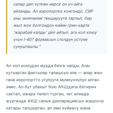
сапар деп күткөн нерсе он үч айга
айланды. Ал аэропортко конгондо, CBP
аны экинчилик текшерүүгө тартып, бир
жыл жок болгондон кийин грин-карта
'жарабай калды' деп айтып, ага кол коюу
үчүн I-407 формасын столдун үстүнө
сунушташты."
Ал кол коюудан мурда бизге чалды. Аны
куткарган фактылар талашсыз эле — алар жөн
гана аэропортто угулууга мүмкүнчүлүк алган
эмес. Ал бүт убакыт бою АКШдагы батирин
сактап, ижара төлөп турган, чет өлкөдө
жүргөндө АКШ салык декларациясын жашоочу
катары тапшырган, ал эми күйөөсү жана