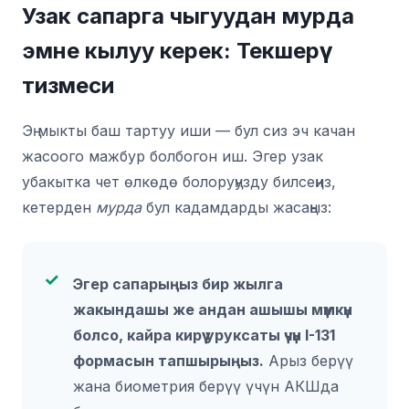
Узак сапарга чыгуудан мурда
эмне кылуу керек: Текшерүү
тизмеси
Эң мыкты баш тартуу иши — бул сиз эч качан
жасоого мажбур болбогон иш. Эгер узак
убакытка чет өлкөдө болоруңузду билсеңиз,
кетерден
мурда
бул кадамдарды жасаңыз:
Эгер сапарыңыз бир жылга
жакындашы же андан ашышы мүмкүн
болсо, кайра кирүү уруксаты үчүн I-131
формасын тапшырыңыз.
Арыз берүү
жана биометрия берүү үчүн АКШда