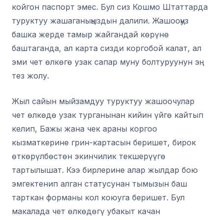
койгон паспорт эмес. Бул сиз Кошмо Штаттарда
туруктуу жашаганыңыздын далили. Жашооңуз
башка жерде тамыр жайгандай көрүнө
баштаганда, ал карта сизди коргобой калат, ал
эми чет өлкөгө узак сапар муну болтуруунун эң
тез жолу.
Жыл сайын мыйзамдуу туруктуу жашоочулар
чет өлкөдө узак турганынан кийин үйгө кайтып
келип, Бажы жана чек араны коргоо
кызматкерине грин-картасын беришет, бирок
өткөрүлбөстөн экинчилик текшерүүгө
тартылышат. Кээ бирлерине алар жылдар бою
эмгектенип алган статусунан тымызын баш
тарткан форманы кол коюуга беришет. Бул
макалада чет өлкөдөгү убакыт качан