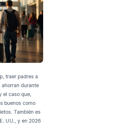
, traer padres a
s ahorran durante
 y el caso que,
ños buenos como
ietos. También es
EE. UU., y en 2026