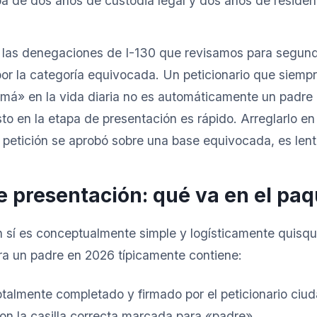
a de dos años de custodia legal y dos años de residenc
 las denegaciones de I-130 que revisamos para segund
por la categoría equivocada. Un peticionario que siemp
á» en la vida diaria no es automáticamente un padre a
to en la etapa de presentación es rápido. Arreglarlo en 
petición se aprobó sobre una base equivocada, es lent
e presentación: qué va en el pa
 sí es conceptualmente simple y logísticamente quisqu
ra un padre en 2026 típicamente contiene:
otalmente completado y firmado por el peticionario ciu
on la casilla correcta marcada para «padre».