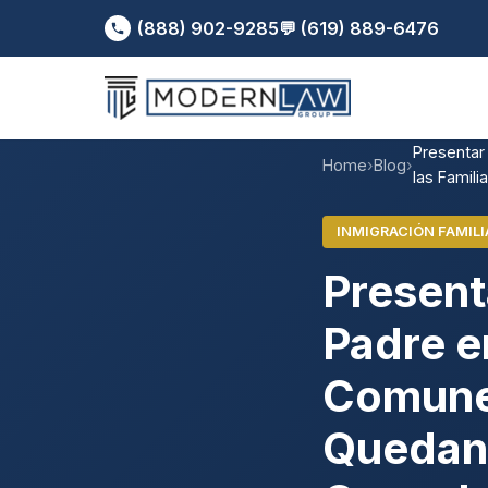
(888) 902-9285
💬 (619) 889-6476
Presentar
Home
›
Blog
›
las Famil
INMIGRACIÓN FAMILI
Present
Padre e
Comunes
Quedan 