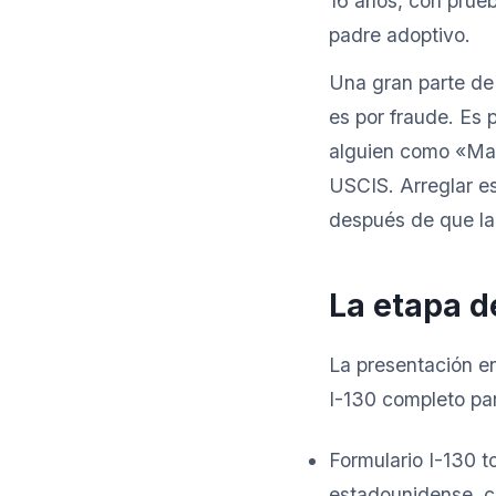
16 años, con prueb
padre adoptivo.
Una gran parte de
es por fraude. Es 
alguien como «Mam
USCIS. Arreglar es
después de que la 
La etapa d
La presentación en
I-130 completo pa
Formulario I-130 t
estadounidense, c