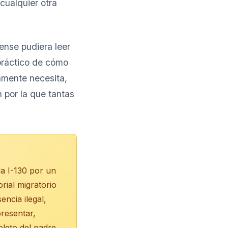
cualquier otra
ense pudiera leer
 práctico de cómo
amente necesita,
 por la que tantas
da I-130 por un
rial migratorio
encia ilegal,
presentar,
pleto del padre,