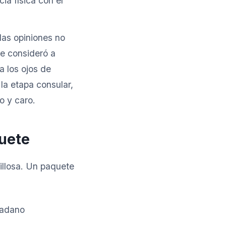
ia física con el
as opiniones no
re consideró a
 los ojos de
la etapa consular,
o y caro.
quete
illosa. Un paquete
dadano