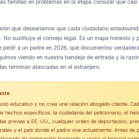
s familias en problemas en la etapa consular que casi 
ersión que desearíamos que cada ciudadano estadounid
. No sustituye el consejo legal. Es un mapa honesto y
e pedir a un padre en 2026, qué documentos verdader
guimos viendo en nuestra bandeja de entrada y la razón
as terminan atascadas en el extranjero.
ante
 solo educativo y no crea una relación abogado-cliente. Ca
 hechos específicos: la ciudadanía del peticionario, el histo
das previas a EE. UU., cualquier orden de deportación, pres
ales y el país donde el padre vive actualmente. Antes de 
abogado de inmigración licenciado y revise el historial com