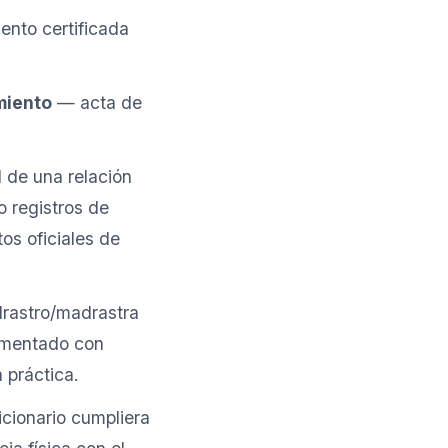
ento certificada
miento
— acta de
 de una relación
o registros de
os oficiales de
drastro/madrastra
cumentado con
 práctica.
icionario cumpliera