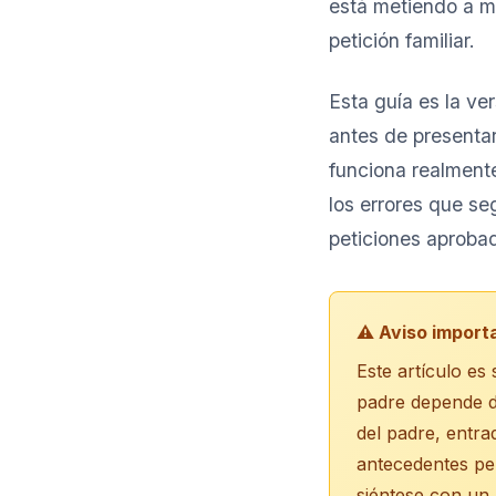
está metiendo a má
petición familiar.
Esta guía es la v
antes de presentar
funciona realment
los errores que se
peticiones aprobad
⚠️ Aviso import
Este artículo es
padre depende de
del padre, entra
antecedentes pen
siéntese con un 