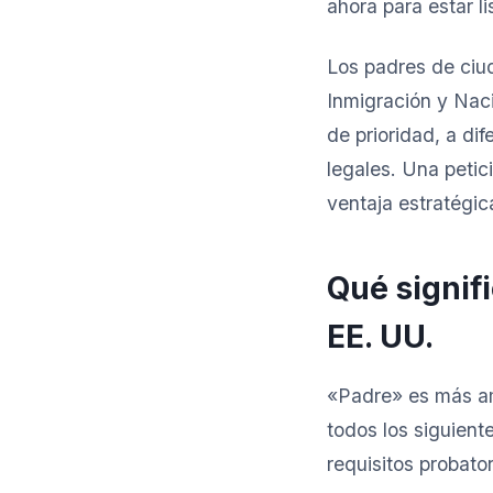
ahora para estar l
Los padres de ciu
Inmigración y Naci
de prioridad, a di
legales. Una petic
ventaja estratégic
Qué signif
EE. UU.
«Padre» es más am
todos los siguient
requisitos probator