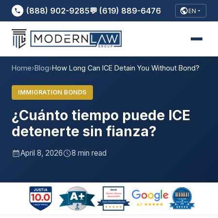
(888) 902-9285
💬 (619) 889-6476
EN
Home
›
Blog
›
How Long Can ICE Detain You Without Bond?
IMMIGRATION BONDS
¿Cuánto tiempo puede ICE
detenerte sin fianza?
April 8, 2026
8 min read