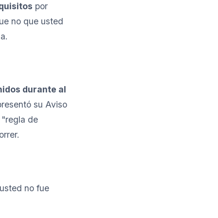
quisitos
por
que no que usted
da.
nidos durante al
presentó su Aviso
 "regla de
rrer.
 usted no fue