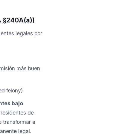
A §240A(a))
entes legales por
dmisión más buen
d felony)
ntes bajo
 residentes de
e transformar a
anente legal.