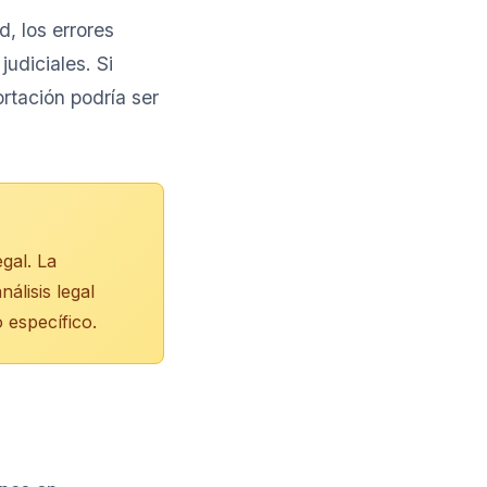
d, los errores
udiciales. Si
rtación podría ser
gal. La
álisis legal
 específico.