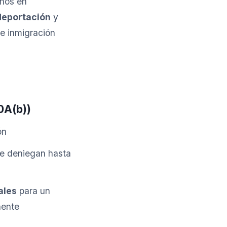
anos en
deportación
y
de inmigración
0A(b))
ón
 se deniegan hasta
ales
para un
nente