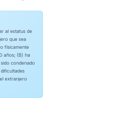
r al estatus de
jero que sea
do físicamente
0 años; (B) ha
a sido condenado
dificultades
el extranjero