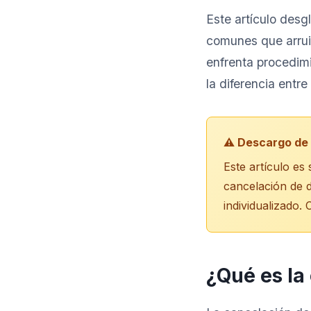
Este artículo desgl
comunes que arruin
enfrenta procedimi
la diferencia entr
⚠️ Descargo de
Este artículo es
cancelación de d
individualizado.
¿Qué es la