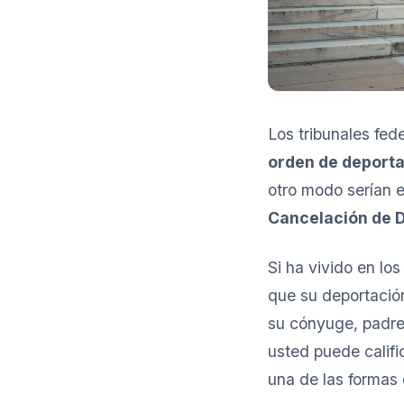
Los tribunales fed
orden de deport
otro modo serían e
Cancelación de D
Si ha vivido en lo
que su deportació
su cónyuge, padre
usted puede califi
una de las formas 