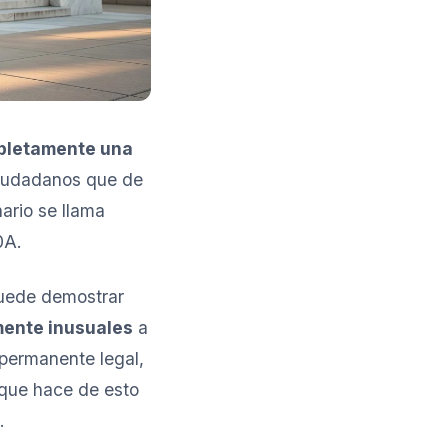
pletamente una
ciudadanos que de
ario se llama
0A.
puede demostrar
mente inusuales
a
permanente legal,
o que hace de esto
.