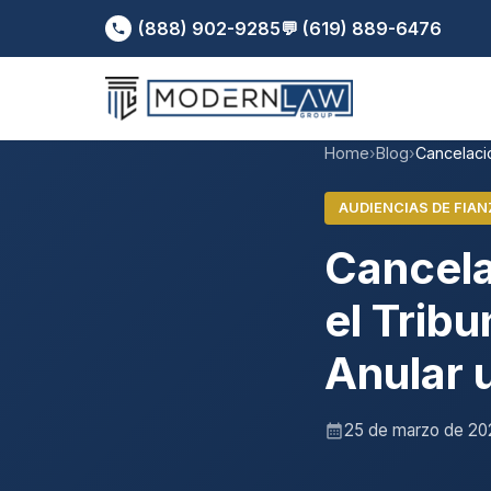
(888) 902-9285
💬 (619) 889-6476
Home
›
Blog
›
Cancelació
AUDIENCIAS DE FIAN
Cancela
el Trib
Anular 
25 de marzo de 20