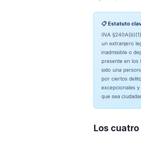
📋 Estatuto cla
INA §240A(b)(1) 
un extranjero le
inadmisible o de
presente en los
sido una person
por ciertos delit
excepcionales y 
que sea ciudada
Los cuatro