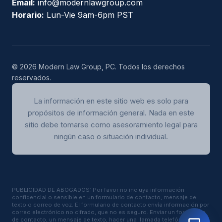
Email:
info@modernlawgroup.com
Horario:
Lun-Vie 9am-6pm PST
© 2026 Modern Law Group, PC. Todos los derechos
reservados.
La información en este sitio web es solo para
propósitos de información general. Nada en este
sitio debe tomarse como asesoramiento legal para
ningún caso o situación individual.
PUBLICIDAD DE ABOGADOS: Por favor no incluya información
confidencial o sensible en un formulario de contacto, mensaje de
texto o correo de voz. El formulario de contacto envía información por
correo electrónico no cifrado, que no es seguro. Enviar un formulario
de contacto, un mensaje de texto, hacer una llamada telefónica o